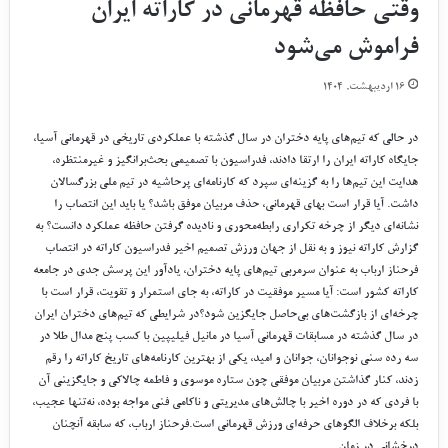
وقتی حافظه قهرمانی در کاراته ایران
فراموش می‌شود
۱۶ اردیبهشت, ۱۴۰۴
در حالی که تیم‌های پایه دختران در سال گذشته با عملکردی تاریخی در قهرمانی آسیا،
جایگاه کاراته ایران را ارتقا دادند، فدراسیون با تصمیمی بحث‌برانگیز و غیرمنتظره،
هدایت این تیم‌ها را به گزینه‌ای سپرد که کارنامه‌ای پرحاشیه در تیم ملی بزرگسالان
داشت. آیا قرار است بهای قهرمانی، حذف مربیان موفق باشد؟ یا باید این انتصاب را
نشانه‌ای دیگر از چرخه تکراری رابطه‌محوری و نادیده گرفتن حافظه عملکرد دانست؟ به
گزارش کاراته نیوز و به نقل از جهان ورزش تصمیم اخیر فدراسیون کاراته در انتصاب
فرحناز ارباب به عنوان سرمربی تیم‌های پایه دختران، یادآور این پرسش جدی در جامعه
کاراته کشور است: آیا مسیر موفقیت در کاراته، به جای استمرار و تقویت، قرار است با
چرخه‌ای از بازگشت‌های بی‌حاصل جایگزین شود؟در شرایطی که تیم‌های دختران ایران
در سال گذشته در مسابقات قهرمانی آسیا در مانیل فیلیپین با کسب پنج مدال طلا در
سه رده سنی نوجوانان، جوانان و امید، یکی از بهترین کارنامه‌های تاریخ کاراته را رقم
زدند، کنار گذاشتن مربیان موفقی چون ستاره موسوی و فاطمه چالاکی و جایگزینی آن
با فردی که در دوره اخیر با چالش‌های مدیریتی و ناکامی فنی مواجه بوده، نه‌تنها عجیب،
بلکه برخلاف الگوهای حرفه‌ای ورزش قهرمانی است.فرحناز ارباب، که سابقه آنچنان
درخشانی در زمان …