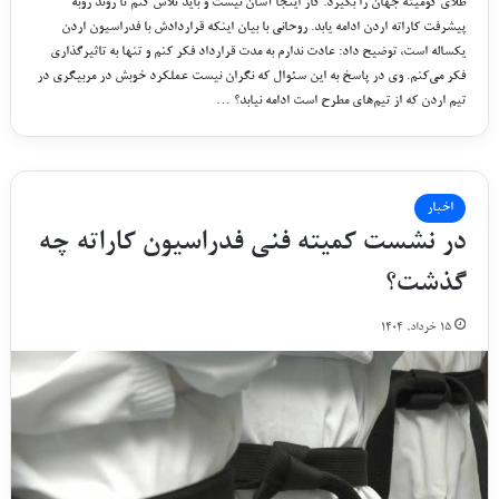
طلای کومیته جهان را بگیرد. کار اینجا آسان نیست و باید تلاش کنم تا روند روبه
پیشرفت کاراته اردن ادامه یابد. روحانی با بیان اینکه قراردادش با فدراسیون اردن
یکساله است، توضیح داد: عادت ندارم به مدت قرارداد فکر کنم و تنها به تاثیرگذاری
فکر می‌کنم. وی در پاسخ به این سئوال که نگران نیست عملکرد خوبش در مربیگری در
تیم اردن که از تیم‌های مطرح است ادامه نیابد؟ …
اخبار
در نشست کمیته فنی فدراسیون کاراته چه
گذشت؟
۱۵ خرداد, ۱۴۰۴