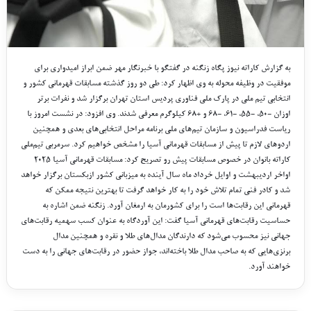
به گزارش کاراته نیوز پگاه زنگنه در گفتگو با خبرنگار مهر ضمن ابراز امیدواری برای
موفقیت در وظیفه محوله به وی اظهار کرد: طی دو روز گذشته مسابقات قهرمانی کشور و
انتخابی تیم ملی در پارک ملی فناوری پردیس استان تهران برگزار شد و نفرات برتر
اوزان -۵۰، -۵۵، -۶۱، -۶۸ و +۶۸ کیلوگرم معرفی شدند. وی افزود: در نشست امروز با
ریاست فدراسیون و سازمان تیم‌های ملی برنامه مراحل انتخابی‌های بعدی و همچنین
اردوهای لازم تا پیش از مسابقات قهرمانی آسیا را مشخص خواهیم کرد. سرمربی تیم‌ملی
کاراته بانوان در خصوص مسابقات پیش رو تصریح کرد: مسابقات قهرمانی آسیا ۲۰۲۵
اواخر اردیبهشت و اوایل خرداد ماه سال آینده به میزبانی کشور ازبکستان برگزار خواهد
شد و کادر فنی تمام تلاش خود را به کار خواهد گرفت تا بهترین نتیجه ممکن که
قهرمانی این رقابت‌ها است را برای کشورمان به ارمغان آورد. زنگنه ضمن اشاره به
حساسیت رقابت‌های قهرمانی آسیا گفت: این آوردگاه به عنوان کسب سهمیه رقابت‌های
جهانی نیز محسوب می‌شود که دارندگان مدال‌های طلا و نقره و همچنین مدال
برنزی‌هایی که به صاحب مدال طلا باخته‌اند، جواز حضور در رقابت‌های جهانی را به دست
خواهند آورد.