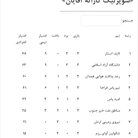
«سوپرلیگ کاراته آقایان»
__________________________________
جستجو:
رتبه
تیم
بازی
برد
باخت
امتیاز
امتیاز
تیمی
انفرادی
رتبه
تیم
بازی
برد
باخت
امتیاز
امتیاز
1
لایف استار
3
3
0
9
78
تیمی
انفرادی
2
دانشگاه آزاد اسلامی
3
3
0
9
63
3
رعد پدافند هوایی همدان
3
2
1
6
60
4
تیم پاس فراجا
3
2
1
6
41
5
امید پاس
3
1
2
3
32
6
مناطق نفت خیز جنوب
3
1
2
3
25
7
نیروی زمینی ارتش
3
0
3
0
21
8
شائولین آوای رزم
3
0
3
0
15