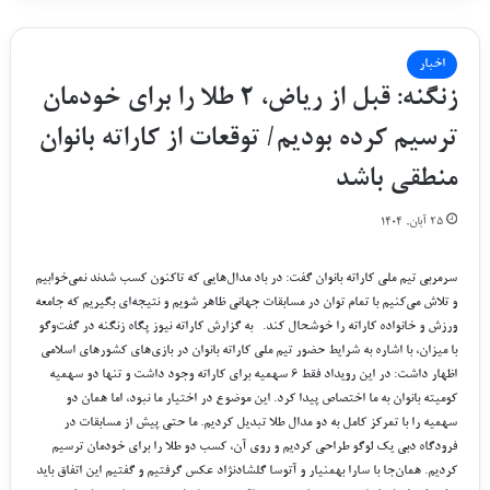
اخبار
زنگنه: قبل از ریاض، ۲ طلا را برای خودمان
ترسیم کرده بودیم/ توقعات از کاراته بانوان
منطقی باشد
۲۵ آبان, ۱۴۰۴
سرمربی تیم ملی کاراته بانوان گفت: در باد مدال‌هایی که تاکنون کسب شدند نمی‌خوابیم
و تلاش می‌کنیم با تمام توان در مسابقات جهانی ظاهر شویم و نتیجه‌ای بگیریم که جامعه
ورزش و خانواده کاراته را خوشحال کند. به گزارش کاراته نیوز پگاه زنگنه در گفت‌و‌گو
با میزان، با اشاره به شرایط حضور تیم ملی کاراته بانوان در بازی‌های کشور‌های اسلامی
اظهار داشت: در این رویداد فقط ۶ سهمیه برای کاراته وجود داشت و تنها دو سهمیه
کومیته بانوان به ما اختصاص پیدا کرد. این موضوع در اختیار ما نبود، اما همان دو
سهمیه را با تمرکز کامل به دو مدال طلا تبدیل کردیم. ما حتی پیش از مسابقات در
فرودگاه دبی یک لوگو طراحی کردیم و روی آن، کسب دو طلا را برای خودمان ترسیم
کردیم. همان‌جا با سارا بهمنیار و آتوسا گلشادنژاد عکس گرفتیم و گفتیم این اتفاق باید