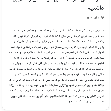
داشتیم
۳۰ آذر, ۱۴۰۴
سرمربی تیم ملی کاراته بانوان گفت: این تیم پشتوانه قدرتمند و محکمی دارد و این
مساله را با عملکردی درخشان در سال ۲۰۲۵ ثابت کرد. به گزارش کاراته نیوز پگاه
زنگنه روز یکشنبه در گفت‌وگو با ایرنا در خصوص برگزاری رقابت‌های قهرمانی کشور
بانوان (انتخابی تیم ملی) که به‌نظر می‌رسد باز هم با برتری نفرات سرشناس همراه شد،
اظهار کرد: برخی بازیکنان باتجربه‌تر هستند و در این مسابقات عملکرد بهتری داشته و
مدال‌های خوشرنگ‌تری به دست آوردند. وی در پاسخ به این سئوال که با توجه به
نتایج به دست آمده نگران نیست تیم بانوان در سال‌های آتی خالی از نفرات جوان و
توانمند شود، افزود: در هر وزن، سه تا چهار بازیکن خوب داریم و اینگونه نیست که تیم
خالی از نفرات شود. با توجه به شرایط سنی شرکت‌کنندگان و استعدادهایی که در
مسابقات قهرمانی کشور دیدیم، باید بگویم که تیم ملی کاراته بانوان پشتوانه خوبی دارد.
زنگنه همچنین در خصوص نحوه برگزاری مسابقات کشوری، توضیح داد: اینکه مبارزات
هر وزن در یک روز برگزار شد، خیلی به ما کمک کرد تا مسابقات دقیق‌تر بررسی کرده و
تمرکز کاملی روی مبارزات تاتامی‌ها داشته باشیم. حتی آنهایی که استعدادهای خوبی
هستند، اما روی آنها کار نشده و …