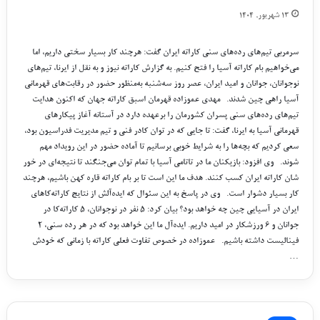
۱۳ شهریور, ۱۴۰۴
سرمربی تیم‌های رده‌های سنی کاراته ایران گفت: هرچند کار بسیار سختی داریم، اما
می‌خواهیم بام کاراته آسیا را فتح کنیم. به گزارش کاراته نیوز و به نقل از ایرنا، تیم‌های
نوجوانان، جوانان و امید ایران، عصر روز سه‌شنبه به‌منظور حضور در رقابت‌های قهرمانی
آسیا راهی چین شدند. مهدی عموزاده قهرمان اسبق کاراته جهان که اکنون هدایت
تیم‌های رده‌های سنی پسران کشورمان را برعهده دارد در آستانه آغاز پیکارهای
قهرمانی آسیا به ایرنا، گفت: تا جایی که در توان کادر فنی و تیم مدیریت فدراسیون بود،
سعی کردیم که بچه‌ها را به شرایط خوبی برسانیم تا آماده حضور در این رویداد مهم
شوند. وی افزود: بازیکنان ما در تاتامی آسیا با تمام توان می‌جنگند تا نتیجه‌ای در خور
شان کاراته ایران کسب کنند. هدف ما این است تا بر بام کاراته قاره کهن باشیم، هرچند
کار بسیار دشوار است. وی در پاسخ به این سئوال که ایده‌آلش از نتایج کاراته‌کاهای
ایران در آسیایی چین چه خواهد بود؟ بیان کرد: ۵ نفر در نوجوانان، ۵ کاراته‌کا در
جوانان و ۶ ورزشکار در امید داریم. ایده‌آل ما این خواهد بود که در هر رده سنی، ۲
فینالیست داشته باشیم. عموزاده در خصوص تفاوت فعلی کاراته با زمانی که خودش
…