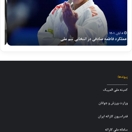
ر
ب
ی
م
ش
ق
ن
م
ش
ه
و
ل
ب
ب
ج
ی
ک
ه
و
ک
ه
م
۱۶ مرداد, ۱۳۹۹
ا
ا
گزارش شبکه خبر از شرایط فعلی تیم ملی کاراته
مس
خ
ن
ن
ر
ب
ع
ا
ا
ر
س
ن
ت
ا
گ
و
ه
ز
ر
ج
ن
ش
ی
و
و
ر
د
پیوندها:
ا
ج
ا
ر
__________
ن
و
ی
ا
کمیته ملی المپیک
ا
ا
ط
و
ن
ن
ف
ل
وزارت ورزش و جوانان
د
ا
ع
ی
خ
ن
ل
ن
فدراسیون کاراته ایران
ت
پ
ی
م
ر
س
ت
ر
ا
سامانه ملی کاراته
ر