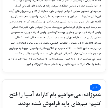
جلسه مشورتی فدراسیون کاراته روز گذشته(یکشنبه) در محل فدراسیون برگزار شد.
در این نشست علاوه بر بررسی عملکرد تیم‌های پایه در رقابت‌های قهرمانی آسیا،
موضوعاتی همچون معرفی کادرفنی تیم‌های ملی، حمایت از کاتا و برنامه‌ریزی‌های آینده
تیم‌ها نیز مطرح شد. در این جلسه مسعود رهنما رئیس فدراسیون، سعید نصرالهی و
فاطمه پورزمانی سرپرست نواب رئیسی، محسن آشوری پیشکسوت کاراته، وحید مومنی
سرپرست دبیری، مازیار فریدخمامی سرپرست سازمان تیم‌های ملی، علیرضا احسانی
رئیس کمیته فنی، مهدی جعفری، یوسف گرشاسبی رئیس کمیته داوران، محمدمهدی
عطایی رئیس هیئت کاراته تهران و عضو هیئت رئیسه، احمد صافی، احمد شقاقی،
نصراله کاکاوند، اله‌کرم شهگل، جهانگیر الماسی، محمد درویش، سجاد گنج‌زاده و امیر
مهدی‌زاده حضور داشتند. نکته عجیب در اطلاع‌رسانی فدراسیون، مربوط به مهم‌ترین
موضوع جلسه یعنی معرفی کادرفنی تیم‌های ملی است. فدراسیون با تیتر «نشست
مشورتی فدراسیون کاراته با حضور پیشکسوتان و کارشناسان برگزار شد» خبر برگزاری
جلسه را اعلام کرد؛ اما هیچ اشاره‌ای به انتخاب سجاد گنج‌زاده و امیر …
اخبار
عموزاده: می‌خواهیم بام کاراته آسیا را فتح
کنیم؛ تیم‌های پایه فراموش شده بودند