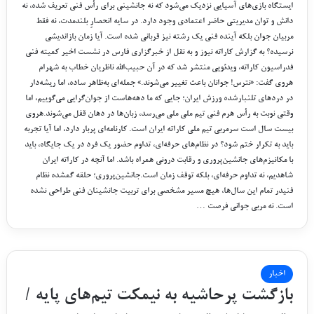
ایستگاه بازی‌های آسیایی نزدیک می‌شود که نه جانشینی برای رأس فنی تعریف شده، نه
دانش و توان مدیریتی حاضر اعتمادی وجود دارد. در سایه انحصارِ بلندمدت، نه فقط
مربیان جوان بلکه آینده فنی یک رشته نیز قربانی شده است. آیا زمان بازاندیشی
نرسیده؟ به گزارش کاراته نیوز و به نقل از خبرگزاری فارس در نشست اخیر کمیته فنی
فدراسیون کاراته، ویدئویی منتشر شد که در آن حبیب‌الله ناظریان خطاب به شهرام
هروی گفت: «نترس! جوانان باعث تغییر می‌شوند.» جمله‌ای به‌ظاهر ساده، اما ریشه‌دار
در دردهای تلنبار‌شده ورزش ایران؛ جایی که ما دهه‌هاست از جوان‌گرایی می‌گوییم، اما
وقتی نوبت به رأس هرم فنی تیم ملی ملی می‌رسد، زبان‌ها در دهان قفل می‌شوند.هروی
بیست سال است سرمربی تیم ملی کاراته ایران است. کارنامه‌ای پربار دارد، اما آیا تجربه
باید به تکرار ختم شود؟ در نظام‌های حرفه‌ای، تداوم حضور یک فرد در یک جایگاه، باید
با مکانیزم‌های جانشین‌پروری و رقابت درونی همراه باشد. اما آنچه در کاراته ایران
شاهدیم، نه تداوم حرفه‌ای، بلکه توقف زمان است.جانشین‌پروری؛ حلقه گمشده نظام
فنیدر تمام این سال‌ها، هیچ مسیر مشخصی برای تربیت جانشینان فنی طراحی نشده
است. نه مربی جوانی فرصت …
اخبار
بازگشت پرحاشیه به نیمکت تیم‌های پایه /