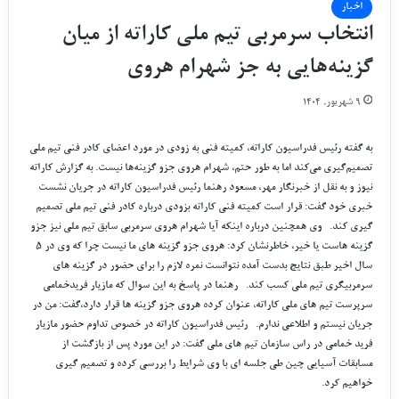
اخبار
انتخاب سرمربی تیم ملی کاراته از میان
گزینه‌هایی به جز شهرام هروی
۹ شهریور, ۱۴۰۴
به گفته رئیس فدراسیون کاراته، کمیته فنی به زودی در مورد اعضای کادر فنی تیم ملی
تصمیم‌گیری می‌کند اما به طور حتم، شهرام هروی جزو گزینه‌ها نیست. به گزارش کاراته
نیوز و به نقل از خبرنگار مهر، مسعود رهنما رئیس فدراسیون کاراته‌ در جریان نشست
خبری خود گفت: قرار است کمیته فنی کاراته بزودی درباره کادر فنی تیم ملی تصمیم
گیری کند. وی همچنین درباره اینکه آیا شهرام هروی سرمربی سابق تیم ملی نیز جزو
گزینه هاست یا خیر، خاطرنشان کرد: هروی جزو گزینه های ما نیست چرا که وی در ۵
سال اخیر طبق نتایج بدست آمده نتوانست نمره لازم را برای حضور در گزینه های
سرمربیگری تیم ملی کسب کند. رهنما در پاسخ به این سوال که مازیار فریدخمامی
سرپرست تیم های ملی کاراته، عنوان کرده هروی جزو گزینه ها قرار دارد،‌گفت: من در
جریان نیستم و اطلاعی ندارم. رئیس فدراسیون کاراته در خصوص تداوم حضور مازیار
فرید خمامی در راس سازمان تیم های ملی گفت: در این مورد پس از بازگشت از
مسابقات آسیایی چین طی جلسه ای با وی شرایط را بررسی کرده و تصمیم گیری
خواهیم کرد.