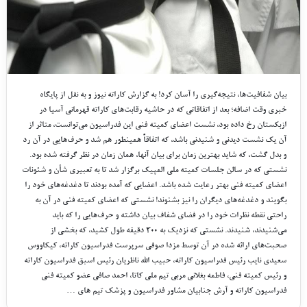
بیان شفافیت‌ها، نتیجه‌گیری را آسان کرد! به گزارش کاراته نیوز و به نقل از پایگاه
خبری وقت اضافه؛ بعد از اتفاقاتی که در حاشیه رقابت‌های کاراته قهرمانی آسیا در
ازبکستان رخ داده بود، نشست اعضای کمیته فنی این فدراسیون می‌توانست، متاثر از
آن یک نشست دیدنی و شنیدنی باشد، که اتفاقاً همینطور هم شد و حرف‌هایی در آن رد
و بدل گشت، که شاید بهترین زمان برای بیان آنها، همان زمان در نظر گرفته شده بود.
نشستی که در سالن جلسات کمیته ملی المپیک برگزار شد تا به تعبیری شأن و شئونات
اعضای کمیته فنی بهتر رعایت شده باشد. اعضایی که آمده بودند تا دغدغه‌های خود را
بگویند و دغدغه‌های دیگران را نیز بشنوند! نشستی که اعضای کمیته فنی در آن به
راحتی نقطه نظرات خود را در فضای شفاف بیان داشته و حرف‌هایی را که باید
می‌شنیدند، شنیدند. نشستی که نزدیک به ۳۰۰ دقیقه طول کشید، که بخشی از
صحبت‌های ارائه شده در آن توسط مزدا صوفی سرپرست فدراسیون کاراته، کیکاووس
سعیدی نایب رئیس فدراسیون کاراته، حبیب الله ناظریان رئیس اسبق فدراسیون کاراته
و رئیس کمیته فنی، فاطمه بغلانی مربی تیم ملی کاتا، احمد صافی عضو کمیته فنی
فدراسیون کاراته و آرش جنابیان مشاور فدراسیون و پزشک تیم های …