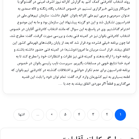
روند انتخاب کادرفنی کمک کنم. به گزارش کاراته نیوز اشرف امینی در گفت‌وگو با
خبرنگار ورزشی خبرگزاری تسنیم، در خصوص انتخاب پگاه زنگنه و لاله صمدی به
عنوان سرمربی و مربی تیم ملی کاراته بانوان اظهار داشت: سازمان تیم‌های ملی در
فدراسیون تشکیل شد و این دو گزینه پیشنهاد این سازمان بود و ما به این موضوع
احترام گذاشتیم. وی در پاسخ به این سوال که مانند انتخاب کادرفنی آقایان در خصوص
انتخاب کادرفنی بانوان نیز در کمیته فنی بحث و بررسی صورت گرفت، گفت: مطرح شد،
اما چون برنامه خیلی فشرده بود قرار شد که بعد از پایان رقابت‌های قهرمانی کشور این
اتفاق بیفتد. قرار است مربیان ما امروز(دوشنبه) در کمیته فنی حضور داشته باشند و
برنامه خود را ارائه بدهند و کمیته فنی نیز نظرات و انتظارات خود را مطرح کند تا به
امید خدا نتایج خوبی در مسابقات بگیریم. سرپرست نایب رئیسی بانوان در خصوص
برنامه فدراسیون برای عدم تکرار حواشی و اختلافات گذشته در کادرفنی تیم بانوان که
لطمه بسیاری به تیم کشورمان وارد کرد، گفت: تمام توان خود را بابت این قضیه
می‌گذاریم و قطعاً اگر موردی اتفاق بیفتد به جد با …
۱
۲
۳
۴
۵
»
...
انتها