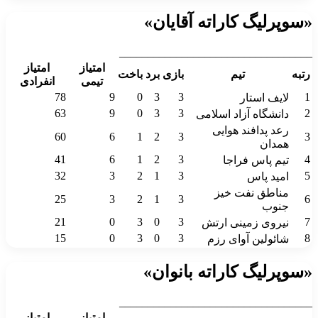
«سوپرلیگ کاراته آقایان»
__________________________________
امتیاز
امتیاز
رتبه
تیم
بازی
برد
باخت
تیمی
انفرادی
78
9
0
3
3
1
لایف استار
63
9
0
3
3
2
دانشگاه آزاد اسلامی
رعد پدافند هوایی
60
6
1
2
3
3
همدان
41
6
1
2
3
4
تیم پاس فراجا
32
3
2
1
3
5
امید پاس
مناطق نفت خیز
25
3
2
1
3
6
جنوب
21
0
3
0
3
7
نیروی زمینی ارتش
15
0
3
0
3
8
شائولین آوای رزم
«سوپرلیگ کاراته بانوان»
__________________________________
امتیاز
امتیاز