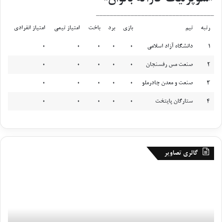
__________________________________
رتبه
تیم
بازی
برد
باخت
امتیاز تیمی
امتیاز انفرادی
1
دانشگاه آزاد اسلامی
0
0
0
0
0
2
صنعت مس رفسنجان
0
0
0
0
0
3
صنعت و معدن چادرملو
0
0
0
0
0
4
ستارگان پایتخت
0
0
0
0
0
گالری تصاویر
گ
ر
ز
و
ا
ز
ر
پ
ش
ا