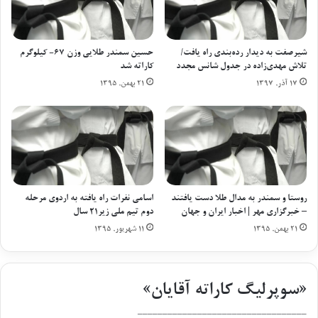
می رسد و اردونشین ها هفته آینده پس از چهار روز تمرین در قالب
آ
م
دو تیم برای حضور در مسابقات قهرمانی دانشجویان جهان و لیگ
س
ک
ی
ه
جهانی عازم کشورهای مونته نگرو و اندونزی خواهند شد. مجید
ا
د
شیرصفت به دیدار رده‌بندی راه یافت/
حسین سمندر طلایی وزن ۶۷- کیلوگرم
حسن نیا در وزن منهای ۵۵ کبلو گرم تیم ملی بزرگسالان نیز همراه
ی
تلاش مهدی‌زاده در جدول شانس مجدد
کاراته شد
و
ی
س
۱۷ آذر, ۱۳۹۷
۲۱ بهمن, ۱۳۹۵
تیم زیر ۲۱ سال در مسابقات غرب آسیا در عربستان شرکت می کند.
و
ا
م
ل
س
پ
برچسب ها
سمندر
ا
ی
ب
ش
ق
ا
ا
ز
روستا و سمندر به مدال طلا دست یافتند
اسامی نفرات راه یافته به اردوی مرحله
ت
د
– خبرگزاری مهر | اخبار ایران و جهان
دوم تیم ملی زیر۲۱ سال
ج
س
۲۱ بهمن, ۱۳۹۵
۱۱ شهریور, ۱۳۹۵
ه
ت
ا
م
ن
ا
ی
ف
«سوپرلیگ کاراته آقایان»
ا
ت
س
ا
__________________________________