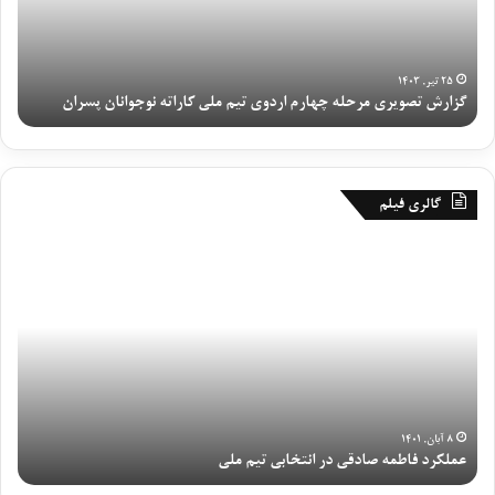
ت
ی
ص
ا
و
ن
ی
ی
۲۵ تیر, ۱۴۰۳
گزارش تصویری مرحله چهارم اردوی تیم ملی کاراته نوجوانان پسران
رو
ر
ا
ی
ر
م
د
ر
و
ح
ی
گالری فیلم
ل
ت
ه
ی
ع
گ
چ
م
م
ز
ه
م
ل
ا
ا
ل
ک
ر
ر
ی
ر
ش
م
ن
د
ش
ا
و
ف
ب
ر
ج
ا
ک
د
و
ط
ه
۸ آبان, ۱۴۰۱
و
ا
عملکرد فاطمه صادقی در انتخابی تیم ملی
گ
م
خ
ی
ن
ه
ب