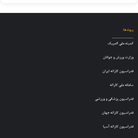
ت
ا
ص
ر
ی
ن
ا
ا
م
و
د
ز
م
ج
ق
ش
ل
و
ی
ر
پیوندها:
ی
ا
د
ا
__________
ک
ن
ر
ی
کمیته ملی المپیک
ا
ا
ا
ط
ر
ن
ن
ف
وزارت ورزش و جوانان
ا
د
ت
ع
ت
خ
خ
ل
فدراسیون کاراته ایران
ه
ت
ا
ی
ن
ر
ب
ت
و
سامانه ملی کاراته
ا
ی
ی
ج
ن
ت
م
و
ب
فدراسیون پزشکی و ورزشی
ی
م
ا
ر
م
ل
ن
گ
فدراسیون کاراته جهان
م
ی
ا
ز
ل
ک
ن
ا
ی
فدراسیون کاراته آسیا
ا
پ
ر
ر
س
ش