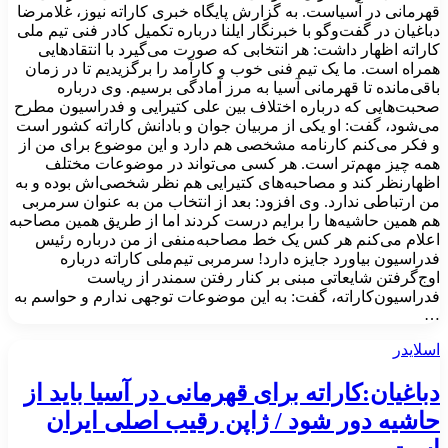
قهرمانی در آسیاست. به گزارش پایگاه خبری کاراته نیوز، غلامرضا
دباغیان در گفت‌وگو با خبرنگار ایلنا درباره تکمیل کادر فنی تیم ملی
کاراته اظهار داشت: هر انتخابی که صورت می‌گیرد با انتقادهایی
همراه است. ما یک تیم فنی خوب و کارآمد را برگزیدیم تا در زمان
باقی‌مانده تا قهرمانی آسیا به مرز آمادگی برسیم. وی درباره
صحبت‌هایی که درباره اختلاف بین علی کتیرایی و فدراسیون مطرح
می‌شود، گفت: او یکی از مربیان جوان و بادانش کاراته کشور است
و فکر می‌کنم کارنامه مشخصی هم دارد و این موضوع برای من از
همه چیز مهم‌تر است. هر کسی می‌تواند در موضوعات مختلف
اظهارنظر کند و مصاحبه‌های کتیرایی هم نظر شخصی‌اش بوده و به
من ارتباطی ندارد. وی افزود: بعد از انتخاب من به عنوان سرمربی
هم همین حاشیه‌ها را برایم درست کردند اما از طریق همین مصاحبه
اعلام می‌کنم هر کس یک خط مصاحبه‌منفی از من درباره رئیس
فدراسیون بیاورد جایزه دارد! سرمربی تیم‌ملی کاراته درباره
اوج‌گرفتن شایعاتی مبنی بر کنار رفتن سمندر از ریاست
فدراسیون‌کاراته، گفت: به این موضوعات توجهی ندارم و حواسم به
…
اسلایدر
دباغیان:کاراته برای قهرمانی در آسیا باید از
حاشیه دور شود / ژاپن رقیب اصلی ایران