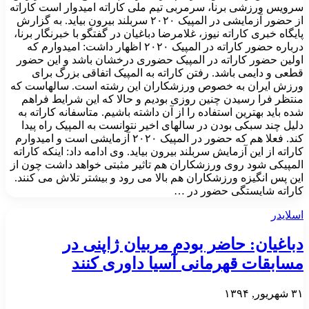
سرویس ورزشی برنا، سرمربی تیم ملی کاراته امیدوار است کاراته
از حضور آزمایشی در المپیک ۲۰۲۰ سربلند بیرون بیاید. به گزارش
پایگاه خبری کاراته نیوز، غلامرضا دباغیان در گفتگو با خبرنگار برنا،
درباره حضور کاراته در المپیک ۲۰۲۰ اظهار داشت: امیدوارم که
اولین حضور کاراته در المپیک حضوری درخشان باشد و این حضور
قطعی و دایمی باشد. رفتن کاراته به المپیک اتفاقی بزرگ برای
ورزش ایران به خصوص ورزشکاران این رشته است. سالهاست که
منتظر فرا رسیدن چنین روزی بودیم و حالا که این شرایط فراهم
شده باید بهترین استفاده را از آن داشته باشیم. متاسفانه کاراته به
دلیل چند سبکی بودن در سالهای اخیر نتوانست به المپیک راه پیدا
کند. فعلا هم که حضور در المپیک ۲۰۲۰ آزمایشی است و امیدوارم
کاراته از این آزمایش سربلند بیرون بیاید. وی ادامه داد: اینکه کاراته
المپیکی شود روی ورزشکاران هم تاثیر مثبتی خواهد داشت چون از
این پس انگیزه ورزشکاران هم بالا می رود و بیشتر تلاش می کنند.
کاراته شایستگی حضور در …
اسلایدر
دباغیان: حاضر بودم مربیان ژاپنی در
مسابقات قهرمانی آسیا داوری کنند
۳۱ شهریور, ۱۳۹۴