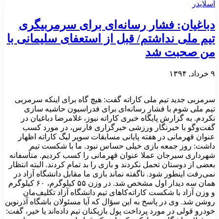
اسلایدر
دباغیان: فشار رسانه‌ای برای سرمربیگری
تیم ملی نداشتم/ قبل از استعفای سلیمانی با
من صحبت شد
۹ خرداد, ۱۳۹۴
سرمربی جدید تیم ملی کاراته گفت: هیچ گاه برای اینکه سرمربی
تیم ملی شوم با فشار رسانه‌ای برای فدراسیون حاشیه‌ سازی
نکردم. به گزارش پایگاه خبری کاراته نیوز، غلامرضا دباغیان در
گفت‌وگو با خبرنگار ورزشی خبرگزاری فارس، در مورد کسب
عنوان قهرمانی در هفته پایانی مسابقات سوپر لیگ کاراته اظهار
داشت: روز جمعه بازی خیلی حساس نبود. ما با شکست تیم
شهرداری سیرجان عملا عنوان قهرمانی را کسب کردیم. متأسفانه
بعضی از دوستان تحمل نکردند و بازی را بد تمام کردند. البته انتظار
نمی‌رفت اینطور شود. ناگفته نماند بازی ما مقابل دانشگاه آزاد در
همان سه دیدار اول مشخص شد. در وزن ۵۵ کیلوگرم، ۶۰ کیلوگرم
و وزن آزاد با شکست کاراته‌کاهای تیم دانشگاه آزاد تکلیف‌مان
روشن شد. وی در پاسخ به این سؤال که آیا مسئولان باشگاه آذرنوین
خودرو قولی در مورد پرداخت پول بازیکنان تیم داده‌اند یا خیر، گفت: