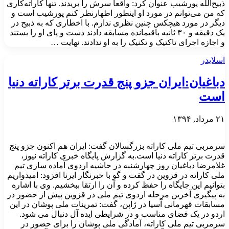
ذبیح‌الله پورشیب عنوان کرد: واقعاً سرش را بریدند. تنها کاراته‌کاری
که من می‌توانم در مورد او اینطور اظهارنظر کنم پورشیب است و
دیگر در مورد هیچکس چنین نظری ندارم. با اخطاری که به ذبیح در
یک دقیقه و ۳۰ ثانیه باقیمانده مسابقه دادند دست و پای او را بستند
و اجازه اجرای تاکتیک و تکنیک را به او ندادند. نهایت …
اسلایدر
دباغیان:ایران جزو پنج قدرت برتر کاراته دنیا
است
۲۱ مرداد, ۱۳۹۴
سرمربی تیم ملی کاراته بزرگسالان گفت: ایران هم اکنون جزو پنج
قدرت برتر کاراته دنیا است.به گزارش پایگاه خبری کاراته نیوز،
غلامرضا دباغیان روز چهارشنبه در حاشیه اردوی آماده سازی تیم
ملی کاراته در قزوین در گفت و گو با خبرنگار ایرنا افزود: امیدواریم
بتوانیم این جایگاه را حفظ کرده و آن را ارتقا ببخشیم. وی با اشاره
به پیگیری آخرین مرحله اردوی تیم ملی در قزوین پیش از حضور در
مسابقات قهرمانی آسیا در ژاپن، گفت: تمرینات ملی پوشان در این
اردو در یک فضای مناسب و در شرایطی ایده آل دنبال می شود.
سرمربی تیم ملی کاراته، آمادگی ملی پوشان را برای حضور در