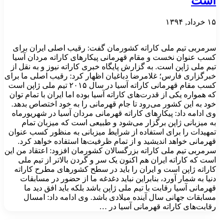
است
۱۵ خرداد, ۱۳۹۴
سرمربی تیم ملی کاراته کشورمان گفت: رقیب اصلی ایران برای
کسب عنوان نخست و مقام قهرمانی پیکارهای کاراته مردان آسیا
تیم ملی ژاپن است. به گزارش پایگاه خبری کاراته نیوز و به نقل از
خبرگزاری فارس؛ غلامرضا دباغیان اظهار کرد: رقیب اصلی ما برای
کسب مقام قهرمانی کاراته آسیا در سال ۲۰۱۵ تیم ملی ژاپن است
که همواره یکی از قدرت‌های کاراته آسیا بوده اما ایران با تمام توان
خود به این کشور می‌رود تا جام قهرمانی را به خود اختصاص بدهد.
وی ادامه داد: پیکارهای کاراته قهرمانی مردان آسیا در شهریورماه
به میزبانی ژاپن برگزار می‌شود و طبیعی است که میزبان تمام
تمهیدات را برای استفاده از شرایط میزبانی به منظور کسب عنوان
قهرمانی خواهد اندیشید و از تمام ظرفیت‌ها استفاده خواهد کرد.
سرمربی تیم ملی کاراته بزرگسالان کشورمان افزود: اعتقاد من این
است که کاراته ایران هم اکنون یک سر و گردن بالاتر از تیم ملی
کاراته ژاپن است و ایران را باید در سطح کشورهای مطرح کاراته
دنیا به شمار آورد، بنابراین نباید دغدغه ما از حضور در مسابقات
قهرمانی آسیا رقابت با تیم ملی ژاپن باشد بلکه باید افق دید ما
مسابقات جهانی سال آینده میلادی باشد. وی ادامه داد: امسال
رقابت‌های کاراته قهرمانی آسیا در …