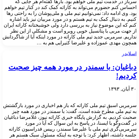
سرباز در خدمت تیم ملی خواهم بود. بارها گفته‌ام هر جایی که
احساس کنم حضورم می‌تواند به کاراته کمک کند در کنار تیم خواهم
بود. وی ادامه داد: نمی‌توانیم تیم ملی و ملی‌پوشان را به راحتی رها
کنیم. به دنبال کمک به تیم هستم و در مورد مربیان نیز باید اشاره
کنم که این موضوع نیاز به بررسی دارد ولی خوشبختانه کاراته ایران
از جهت مربی با پتانسیل خوبی روبرو است و مشکلی از این نظر
نداریم. سرمربی جدید تیم ملی کاراته در مورد اینکه آیا از شاگردانش
همچون مهدی عموزاده و علیرضا کتیرایی هم به …
اسلایدر
دباغیان‌: با سمندر در مورد همه چیز صحبت
کردیم!
۳۰ آبان, ۱۳۹۳
سرمربی اسبق تیم ملی کاراته که باز هم اخباری در مورد بازگشتش
به تیم ملی مطرح شده است، گفت: با سمندر در مورد همه چیز
صحبت کردیم. به گزارش پایگاه خبری کاراته نیوز، غلامرضا دباغیان
در گفت‌وگو با ایسنا، در پاسخ به این سوال که آیا در مورد
سرمربی‌گری تیم ملی با علیرضا سمندر، رییس فدراسیون کاراته
جلسه داشته، اظهار کرد: با توجه به اینکه مسئول سبک هستم هر