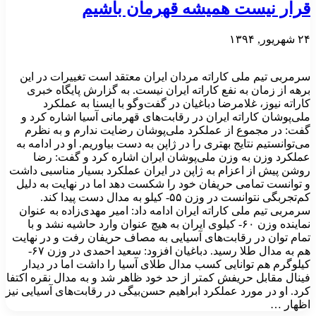
قرار نیست همیشه قهرمان باشیم
۲۴ شهریور, ۱۳۹۴
سرمربی تیم ملی کاراته مردان ایران معتقد است تغییرات در این
برهه از زمان به نفع کاراته ایران نیست. به گزارش پایگاه خبری
کاراته نیوز، غلامرضا دباغیان در گفت‌وگو با ایسنا به عملکرد
ملی‌پوشان کاراته ایران در رقابت‌های قهرمانی آسیا اشاره کرد و
گفت: در مجموع از عملکرد ملی‌پوشان رضایت ندارم و به نظرم
می‌توانستیم نتایج بهتری را در ژاپن به دست بیاوریم. او در ادامه به
عملکرد وزن به وزن ملی‌پوشان ایران اشاره کرد و گفت: رضا
روشن پیش از اعزام به ژاپن در ایران عملکرد بسیار مناسبی داشت
و توانست تمامی حریفان خود را شکست دهد اما در نهایت به دلیل
کم‌تجربگی نتوانست در وزن ۵۵- کیلو به مدال دست پیدا کند.
سرمربی تیم ملی کاراته ایران ادامه داد: امیر مهدی‌زاده به عنوان
نماینده وزن ۶۰- کیلوی ایران به هیچ عنوان وارد حاشیه نشد و با
تمام توان در رقابت‌های آسیایی به مصاف حریفان رفت و در نهایت
هم به مدال طلا رسید. دباغیان افزود: سعید احمدی در وزن ۶۷-
کیلوگرم هم توانایی کسب مدال طلای آسیا را داشت اما در دیدار
فینال مقابل حریفش کمتر از حد خود ظاهر شد و به مدال نقره اکتفا
کرد. او در مورد عملکرد ابراهیم حسن‌بیگی در رقابت‌های آسیایی نیز
اظهار …