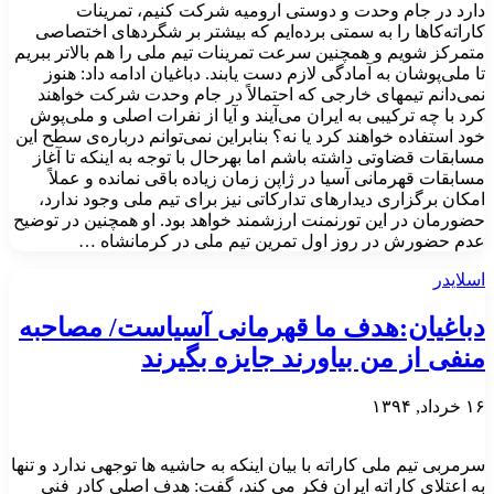
دارد در جام وحدت و دوستی ارومیه شرکت کنیم، تمرینات
کاراته‌کاها را به سمتی برده‌ایم که بیشتر بر شگردهای اختصاصی
متمرکز شویم و همچنین سرعت تمرینات تیم ملی را هم بالاتر ببریم
تا ملی‌پوشان به آمادگی لازم دست یابند. دباغیان ادامه داد: هنوز
نمی‌دانم تیمهای خارجی‌ که احتمالاً در جام وحدت شرکت خواهند
کرد با چه ترکیبی به ایران می‌آیند و آیا از نفرات اصلی و ملی‌پوش
خود استفاده خواهند کرد یا نه؟ بنابراین نمی‌توانم درباره‌ی سطح این
مسابقات قضاوتی داشته باشم اما بهرحال با توجه به اینکه تا آغاز
مسابقات قهرمانی آسیا در ژاپن زمان زیاده باقی نمانده و عملاً
امکان برگزاری دیدارهای تدارکاتی نیز برای تیم ملی وجود ندارد،
حضورمان در این تورنمنت ارزشمند خواهد بود. او همچنین در توضیح
عدم حضورش در روز اول تمرین تیم ملی در کرمانشاه …
اسلایدر
دباغیان:هدف ما قهرمانی آسیاست/ مصاحبه
منفی از من بیاورند جایزه بگیرند
۱۶ خرداد, ۱۳۹۴
سرمربی تیم ملی کاراته با بیان اینکه به حاشیه ها توجهی ندارد و تنها
به اعتلای کاراته ایران فکر می کند، گفت: هدف اصلی کادر فنی