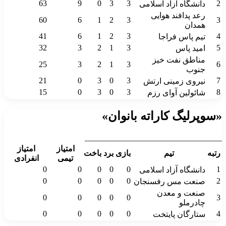
63
9
0
3
3
2
دانشگاه آزاد اسلامی
رعد پدافند هوایی
60
6
1
2
3
3
همدان
41
6
1
2
3
4
تیم پاس فراجا
32
3
2
1
3
5
امید پاس
مناطق نفت خیز
25
3
2
1
3
6
جنوب
21
0
3
0
3
7
نیروی زمینی ارتش
15
0
3
0
3
8
شائولین آوای رزم
«سوپرلیگ کاراته بانوان»
__________________________________
امتیاز
امتیاز
رتبه
تیم
بازی
برد
باخت
تیمی
انفرادی
0
0
0
0
0
1
دانشگاه آزاد اسلامی
0
0
0
0
0
2
صنعت مس رفسنجان
صنعت و معدن
0
0
0
0
0
3
چادرملو
0
0
0
0
0
4
ستارگان پایتخت