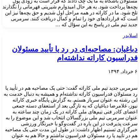
مسئولان باشگاه به ما یک چک دادند که قرار است به زودی پول
بچه‌ها پرداخت شود. به هر حال امیدوارم شیرینی قهرمانی را نگذارند
تلخ شود. ما در کاراته در همه مراحل اول شدیم و حق بچه‌ها نیز این
است که قراردادهای خود را تمام و کمال دریافت کنند. سرمربی
جدید تیم ملی در پاسخ به این سؤال که …
اسلایدر
دباغیان: مصاحبه‌ای در رد یا تأیید مسئولان
فدراسیون کاراته نداشته‌ام
۶ خرداد, ۱۳۹۴
سرمربی جدید تیم ملی کاراته گفت: حتی یک مصاحبه هم در تأیید یا
رد مسئولان فدراسیون کاراته نداشته‌ام و همیشه به دنبال خدمت به
این رشته به عنوان سرباز هستم. به گزارش پایگاه خبری کاراته
نیوز، غلامرضا دباغیان که به تازگی بعد از استعفای دسته جمعی
اعضای کادر فنی تیم‌های ملی کاراته در یک زمان چند ساعته به
عنوان سرمربی تیم ملی بزرگسالان انتخاب شد و این موضوع را به
سرعت پذیرفت در این باره در گفت‌وگو با خبرنگار ورزشی
خبرگزاری تسنیم اظهار داشت: در طول این مدت حتی یک مصاحبه
هم در تأیید یا رد مسئولان فدراسیون نداشتم و حالا هم به عنوان