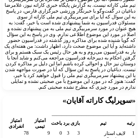
تیم ملی کاراته نیست. به گزارش پایگاه خبری کاراته نیوز، غلامرضا
دباغیان در گفت‌وگو با خبرنگار ورزشی خبرگزاری فارس، در پاسخ
به این سوال که آیا برای سرمربیگری تیم ملی کاراته از سوی
مسئولان فدراسیون به شما پیشنهادی شده است یا خیر، گفت:‌ به
هیچ عنوان در مورد سرمربیگری تیم ملی به من پیشنهادی نشده و
اصلا در مورد این موضوع اطلاعی ندارم. وی در پاسخ به این سؤال
که گویا شنیده شده برای مذاکره روز گذشته در فدراسیون حضور
داشته‌اید و آیا این موضوع صحت دارد، اظهار داشت: من هفته‌ای یک
بار به فدراسیون می‌روم و به هر حال رئیس یک سبک هستم و برای
گرفتن احکام به دبیرخانه فدراسیون مراجعه می‌کنم و شاید آنجا با
دوستان نیز حال و احوالی کرده باشم اما این دلیل بر مذاکره‌ کردن
نیست. دباغیان در پاسخ به این سؤال که آیا در صورت مواجهه شدن
با این پیشنهاد سرمربیگری تیم ملی را قبول خواهید کرد یا خیر،
گفت: هنوز که در مورد این موضوع با من صحبتی نشده و تمایلی
ندارم در مورد چیزی که مطرح نشده صحبتی کنم.
«سوپرلیگ کاراته آقایان»
__________________________________
امتیاز
امتیاز
رتبه
تیم
بازی
برد
باخت
تیمی
انفرادی
78
9
0
3
3
1
لایف استار