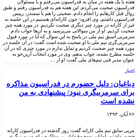
هفته یا یک هفته در میان به فدراسیون می‌رفتم و با مسئولان
فدراسیون صحبت می‌کردم. این هفته هم به فدراسیون رفتم و طبق
روال قبل کارهایم را انجام دادم. صحبتی را هم با سمندر، رییس
فدراسیون داشتم. وی افزود: چون کاراته‌ای هستیم در این جلسه به
غیر از کاراته در مورد چیز دیگری صحبت نکردیم. در مورد همه چیز
صحبت کردیم. او از من سوالاتی می‌پرسید و به آن‌ها جواب دادم.
سرمربی اسبق تیم ملی در پاسخ به این سوال که آیا در مورد قبول
سرمربی‌گری تیم ملی با او صحبت شده است گفت: در آن جلسه در
مورد همه چیز صحبت کردیم و تمایل ندارم در مورد چیزی که در آن
جلسه مطرح نشده، جواب بدهم. وی در مورد انتخاب آرین‌خو به
عنوان مدیر فنی تیم‌های ملی گفت: او از …
اخبار
دباغیان: دلیل حضورم در فدراسیون مذاکره
برای سرمربیگری نبود/ پیشنهادی به من
نشده است
۲۶ آبان, ۱۳۹۳
مربی سابق تیم ملی کاراته گفت: روز گذشته در فدراسیون کاراته
حضور داشتم، اما این موضوع دلیلی بر مذاکره برای سرمربیگری