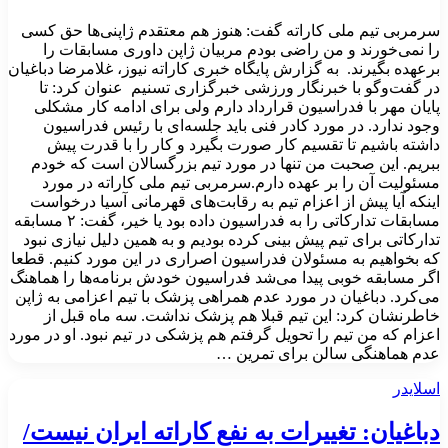
سرمربی تیم ملی کاراته گفت: هنوز هم معتقدم ژاپنی‌ها حق کسی
را نمی‌خورند و من راضی بودم مربیان ژاپن داوری مسابقات را
برعهده بگیرند. به گزارش پایگاه خبری کاراته نیوز، غلامرضا دباغیان
در گفت‌وگو با خبرنگار ورزشی خبرگزاری تسنیم عنوان کرد: تا
پایان مهر با فدراسیون قرارداد دارم ولی برای ادامه کار مشکلی
وجود ندارد. در مورد کادر فنی باید جلسه‌ای با رئیس فدراسیون
داشته باشیم تا تقسیم کار صورت بگیرد و کار را با قدرت پیش
ببریم. این صحبت من تنها در مورد تیم بزرگسالان است که خودم
مسئولیت آن را بر عهده دارم.سرمربی تیم ملی کاراته در مورد
اینکه آیا پیش از اعزام تیم به رقابت‌های قهرمانی آسیا درخواست
مسابقات تدارکاتی را به فدراسیون داده بود یا خیر، گفت: ۲ مسابقه
تدارکاتی برای تیم پیش بینی کرده بودیم و به همین دلیل نیازی نبود
که بخواهیم به مسئولان فدراسیون اصراری در این مورد کنیم. قطعا
اگر مسابقه خوبی پیدا می‌شد فدراسیون خودش برنامه‌ها را هماهنگ
می‌کرد. دباغیان در مورد عدم همراهی پزشک با تیم اعزامی به ژاپن
خاطرنشان کرد: این تیم قبلا هم پزشک نداشت. سه ماه قبل از
اعزام که من تیم را تحویل گرفتم هم پزشکی در تیم نبود. او در مورد
عدم هماهنگی سالن برای تمرین …
اسلایدر
دباغیان: تغییرات به نفع کاراته ایران نیست/