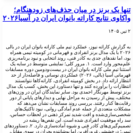
تنها یک برنز در میان حذف‌های زودهنگام؛
واکاوی نتایج کاراته بانوان ایران در آسیا۲۰۲۶
۲ تیر, ۱۴۰۵
به گزارش کاراته نیوز، عملکرد تیم ملی کاراته بانوان ایران در بالی
۲۰۲۶ با یک مدال برنز انفرادی و قهرمانی در کومیته تیمی همراه
بود، اما نقدهای جدی به کادر فنی، روند انتخابی و نبود برنامه‌ریزی
علم‌محور وارد است. ۱. مرور کلی؛ نمایشی متوسط در سایه یک
استثنا تیم ملی کاراته بانوان ایران در بیست‌ودومین دوره مسابقات
قهرمانی آسیا (بالی، ۲۰۲۶) عملکردی نوسانی و فاصله‌دار از حد
انتظار ارائه داد. در بخش کومیته انفرادی، کاراته‌کاها نتوانستند
انتظارات را برآورده کنند و تنها دستاورد این بخش، کسب یک مدال
برنز توسط مهرنگار احمدی بود. سایر نمایندگان ایران در وزن‌های
مختلف، پیش از رسیدن به مراحل نهایی و دیدارهای پایانی از دور
رقابت‌ها کنار رفتند. بررسی روند مسابقات نشان می‌دهد که
مشکلات متعددی از جمله عدم آمادگی روانی، نبود تاکتیک‌های
شخصی‌سازی‌شده و افت شدید تمرکز ذهنی در لحظات حساس،
سد راه موفقیت انفرادی شده است. این نقص‌ها ریشه در
تصمیم‌گیری‌های کادر فنی و شیوه آماده‌سازی دارد. ۲. دستاوردهای
تیمی؛ درخششی غرورآفرین اما پوشاننده بحران در سوی مقابل،