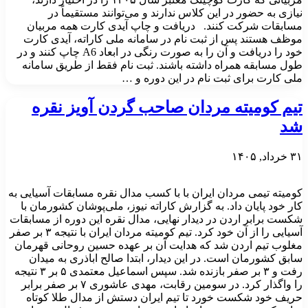
نیازی به حضور در این کلاس ندارند و می‌توانند مستقیماً در
مسابقات شرکت کنند. دریافت و چاپ آیدی کارت همه مربیان
موظف هستند پس از ثبت نام در سامانه ملی کاراته، آیدی کارت
خود را دریافت و آن را به صورت رنگی در ابعاد A6 چاپ کنند و در
طول مسابقه همراه داشته باشند. ثبت نام فقط از طریق سامانه
ملی کارت برای ثبت نام در این دوره و …
تیم کومیته مردان صاحب گردن آویز نقره
شد
۳۱ خرداد, ۱۴۰۵
کومیته تیمی مردان ایران با با کسب مدال نقره مسابقات آسیایی به
کار خود پایان داد. به گزارش کاراته نیوز، ملی‌پوشان کشورمان با
شکست برابر اردن در دیدار نهایی، مدال نقره این دوره از مسابقات
آسیایی را از آن خود کرد. تیم کومیته مردان ایران با نتیجه ۳ بر صفر
مغلوب تیم اردن شد که هدایت آن بر عهده حسین روحانی قهرمان
سابق کشورمان است. در این دیدار، ابتدا صالح اباذری به میدان
رفت و ۳ بر صفر بازنده شد. سپس اسماعیل معتمدی ۵ بر ۳ نتیجه
را واگذار کرد. در سومین رقابت، مهدی عاشوری ۷ بر صفر برابر
حریف خود شکست خورد تا تیم ایران دستش از مدال طلا کوتاه