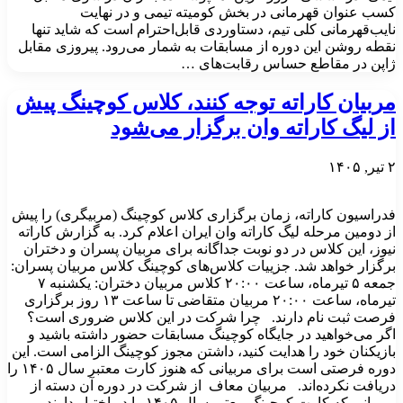
کسب عنوان قهرمانی در بخش کومیته تیمی و در نهایت
نایب‌قهرمانی کلی تیم، دستاوردی قابل‌احترام است که شاید تنها
نقطه روشن این دوره از مسابقات به شمار می‌رود. پیروزی مقابل
ژاپن در مقاطع حساس رقابت‌های …
مربیان کاراته توجه کنند، کلاس کوچینگ پیش
از لیگ کاراته وان برگزار می‌شود
۲ تیر, ۱۴۰۵
فدراسیون کاراته، زمان برگزاری کلاس کوچینگ (مربیگری) را پیش
از دومین مرحله لیگ کاراته وان ایران اعلام کرد. به گزارش کاراته
نیوز، این کلاس در دو نوبت جداگانه برای مربیان پسران و دختران
برگزار خواهد شد. جزییات کلاس‌های کوچینگ کلاس مربیان پسران:
جمعه ۵ تیرماه، ساعت ۲۰:۰۰ کلاس مربیان دختران: یکشنبه ۷
تیرماه، ساعت ۲۰:۰۰ مربیان متقاضی تا ساعت ۱۳ روز برگزاری
فرصت ثبت نام دارند. چرا شرکت در این کلاس ضروری است؟
اگر می‌خواهید در جایگاه کوچینگ مسابقات حضور داشته باشید و
بازیکنان خود را هدایت کنید، داشتن مجوز کوچینگ الزامی است. این
دوره فرصتی است برای مربیانی که هنوز کارت معتبر سال ۱۴۰۵ را
دریافت نکرده‌اند. مربیان معاف از شرکت در دوره آن دسته از
مربیانی که کارت کوچینگ معتبر سال ۱۴۰۵ را در اختیار دارند،