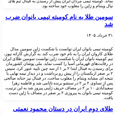
بماند. کومیته تیمی مردان ایران پیش از رسیدن به فینال تیم های
نپال ویتنام و ژاپن را مغلوب خود ساخته بود.
سومین طلا به نام کومیته تیمی بانوان ضرب
شد
۳۱ خرداد, ۱۴۰۵
کومیته تیمی بانوان ایران توانست با شکست ژاپن سومین مدال
طلای کاروان ایران را به نام خود ضرب کند. به گزارش کاراته نیوز،
تیم کومیته بانوان ایران با شکست ژاپن توانست سومین طلای ایران
در رقابت‌های قهرمانی آسیا را کسب نماید. ملی پوشان کشورمان
برای رسیدن به فینال ابتدا ۲ بر ۱ از سد چین تایپه عبور کرد. سپس
۲ بر صفر ازبکستان را از پیش رو برداشت و در دیدار نیمه نهایی با
نتیجه ای مشابه ویتنام را مغلوب ساخت. در فینال نیز حنانه صالحی
پس از تساوی ۲ بر ۲ در سنشو برنده تاتامی شد و فاطمه زهرا
سعیدآبادی ۱۰ بر ۲ در مصاف حریف ژآپنی پیروز شد به این ترتیب،
کومیته تیمی بانوان به پیروزی ۲ بر صفر در مصاف با ژاپن دست
یافت.
طلای دوم ایران در دستان محمود نعمتی