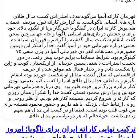
قهرمان کاراته آسیا می‌گوید هدف اصلی‌اش کسب مدال طلای
بازی‌های آسیایی ناگویاست. به گزارش کاراته نیوز، مرتضی نعمتی،
ملی‌پوش کاراته ایران در گفتگو با خبرنگار برنا از انگیزه بالای خود
برای درخشش در بازی‌های آسیایی ناگویا و جام جهانی چین سخن
گفت. انتقام شکست سال گذشته را گرفتم و قهرمان آسیا شدم
نعمتی درباره قهرمانی خود در آسیا گفت: خدا را شکر این دومین
حضورم در مسابقات انفرادی قهرمانی آسیا در وزن منفی ۷۵
کیلوگرم بود. شرایط مسابقات برایم خوب پیش رفت. در دور
نخست استراحت داشتم، سپس حریفانی از ازبکستان، کویت و ژاپن
را شکست دادم و در دیدار فینال هم موفق شدم از حریف
قزاقستانی که سال گذشته مقابل او شکست خورده بودم انتقام
بگیرم و به لطف خدا مدال طلای آسیا را کسب کنم. نعمتی: بودن
کنار برادرم بزرگ‌ترین قوت قلبم بود وی درباره همزمانی قهرمانی
خودش و برادرش محمود نعمتی گفت: خدا را شکر از همان روزی
که کاراته را شروع کردیم، همیشه کنار هم بودیم. از نظر روحی و
روانی ارتباط خیلی نزدیکی با هم داریم و حضور محمود همیشه برای
من قوت قلب بوده است. قطعا او در کسب این مدال هم سهم
زیادی داشت. خوشحالم که هر دو توانستیم مدال طلای …
ترکیب نهایی کاراته ایران برای ناگویا؛ امروز
با دوئل نعمتی و اباذری قطعی می‌شود