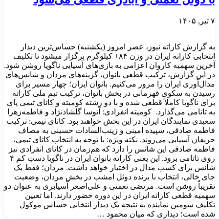
۷ تیر, ۱۴۰۵
به گزارش کاراته نیوز، عصر امروز (یکشنبه) حساس‌ترین دیدار
انتخابی کاراته ایران در وزن ۸۴+ کیلوگرم برگزار میشود تا تکلیف
آخرین سهمیه کاروان اعزامی به بازی‌های آسیایی ناگویا روشن شود.
در این گزارش، ترکیب قطعی بانوان، گزینه‌های مردان و شانس‌های
مدال‌آوری ایران را مرور می‌کنیم. بانوان ایران؛ چهار مسیر برای
رسیدن به سکوی قهرمانی در بخش بانوان، ترکیب تیم ملی کاراته
برای ناگویا کاملاً قطعی شده و با دو رشته کومیته و کاتای تیمی پای
به تاتامی می‌گذارد. کومیته انفرادی: آتوسا گلشاد‌نژاد و فاطمه‌زهرا
سعیدی نمایندگان ایران در این بخش خواهند بود. کاتای تیمی: ترکیب
فاطمه صادقی، سپیده امینی و زینب‌السادات حسینی به مصاف
حریفان آسیایی می‌روند. نکته ویژه: با توجه به انتخاب کاتای تیمی،
فاطمه صادقی این شانس را دارد که هم‌زمان در کاتای انفرادی نیز
روی تاتامی برود. این یعنی کاراته بانوان ایران در ناگویا دستِ کم ۴
شانس برای کسب مدال در اختیار خواهد داشت. مردان؛ فقط یک
جای خالی، انتخاب با برنده دوئل امشب در بخش مردان، وضعیت
تقریباً روشن است. مرتضی نعمتی و علی‌اصغر آسیابری به عنوان دو
سهمیه قطعی کاراته ایران در این دوره حضور دارند. اما تعیین
تکلیف سومین نماینده به نتیجه یک دیدار انتخابی حساس موکول
شده است؛ دیداری که میان محمود …