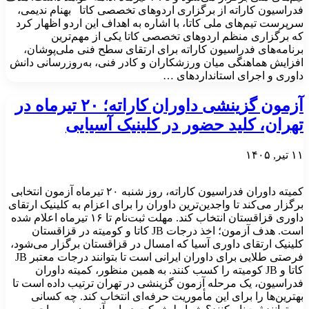
فدراسیون کاراته از برگزاری اردوهای تخصصی کاتا بهنام ندیمی،
سرپرست تیم‌های ملی کاتا، با اشاره به اهداف این اردو اظهار کرد
که برگزاری منظم اردوهای تخصصی کاتا یکی از مهم‌ترین
برنامه‌های فدراسیون کاراته برای ارتقای سطح فنی ملی‌پوشان،
افزایش هماهنگی میان ورزشکاران و کادر فنی، به‌روزرسانی دانش
داوری و اجرای استانداردهای …
آزمون گزینشی داوران کاراته؛ ۲۰ تیرماه در
تهران، کلید حضور در کلینیک آسیایی
۱۱ تیر, ۱۴۰۵
کمیته داوران فدراسیون کاراته، روز شنبه ۲۰ تیرماه آزمون انتخابی
برگزار می‌کند تا واجدین‌ترین داوران را برای اعزام به کلینیک ارتقای
داوری قزاقستان انتخاب کند. مهلت ثبت‌نام تا ۱۶ تیرماه اعلام شده
است. هدف آزمون؛ اخذ درجات JB کاتا و کومیته در قزاقستان
کلینیک ارتقای داوری آسیا که امسال در قزاقستان برگزار می‌شود،
فرصتی طلایی برای داوران ایرانی است تا بتوانند درجات معتبر JB
کاتا و JB کومیته را کسب کنند. به همین منظور، کمیته داوران
فدراسیون، یک مرحله آزمون گزینشی در تهران ترتیب داده است تا
بهترین‌ها را برای این مأموریت حرفه‌ای انتخاب کند. چه کسانی