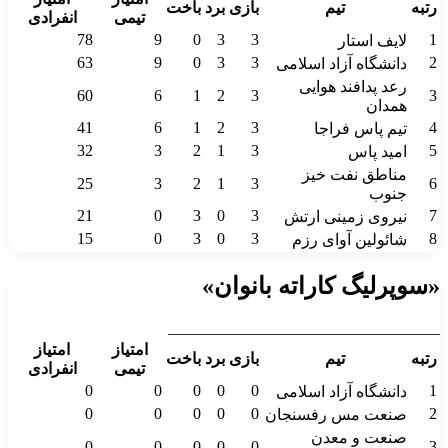
رتبه
تیم
بازی
برد
باخت
تیمی
انفرادی
78
9
0
3
3
1
لایف استار
63
9
0
3
3
2
دانشگاه آزاد اسلامی
رعد پدافند هوایی
60
6
1
2
3
3
همدان
41
6
1
2
3
4
تیم پاس فراجا
32
3
2
1
3
5
امید پاس
مناطق نفت خیز
25
3
2
1
3
6
جنوب
21
0
3
0
3
7
نیروی زمینی ارتش
15
0
3
0
3
8
شائولین آوای رزم
«سوپرلیگ کاراته بانوان»
__________________________________
امتیاز
امتیاز
رتبه
تیم
بازی
برد
باخت
تیمی
انفرادی
0
0
0
0
0
1
دانشگاه آزاد اسلامی
0
0
0
0
0
2
صنعت مس رفسنجان
صنعت و معدن
0
0
0
0
0
3