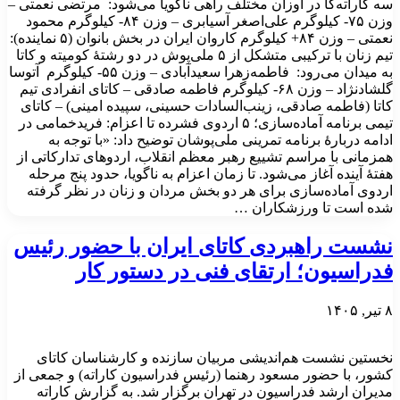
سه کاراته‌کا در اوزان مختلف راهی ناگویا می‌شود: مرتضی نعمتی –
وزن ۷۵- کیلوگرم علی‌اصغر آسیابری – وزن ۸۴- کیلوگرم محمود
نعمتی – وزن ۸۴+ کیلوگرم کاروان ایران در بخش بانوان (۵ نماینده):
تیم زنان با ترکیبی متشکل از ۵ ملی‌پوش در دو رشتهٔ کومیته و کاتا
به میدان می‌رود: فاطمه‌زهرا سعیدآبادی – وزن ۵۵- کیلوگرم آتوسا
گلشادنژاد – وزن ۶۸- کیلوگرم فاطمه صادقی – کاتای انفرادی تیم
کاتا (فاطمه صادقی، زینب‌السادات حسینی، سپیده امینی) – کاتای
تیمی برنامه آماده‌سازی؛ ۵ اردوی فشرده تا اعزام: فریدخمامی در
ادامه دربارهٔ برنامه تمرینی ملی‌پوشان توضیح داد: «با توجه به
همزمانی با مراسم تشییع رهبر معظم انقلاب، اردوهای تدارکاتی از
هفتهٔ آینده آغاز می‌شود. تا زمان اعزام به ناگویا، حدود پنج مرحله
اردوی آماده‌سازی برای هر دو بخش مردان و زنان در نظر گرفته
شده است تا ورزشکاران …
نشست راهبردی کاتای ایران با حضور رئیس
فدراسیون؛ ارتقای فنی در دستور کار
۸ تیر, ۱۴۰۵
نخستین نشست هم‌اندیشی مربیان سازنده و کارشناسان کاتای
کشور، با حضور مسعود رهنما (رئیس فدراسیون کاراته) و جمعی از
مدیران ارشد فدراسیون در تهران برگزار شد. به گزارش کاراته