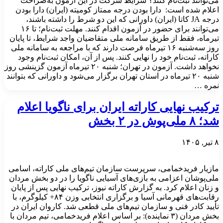
می‌توانند ثبت‌نام کنند؟ شرایط شرکت در این آزمون به‌صراحت
اعلام شده است: دارا بودن درجه ممتاز کومیته (ایران) دارا بودن
درجه JA کاتا (ایران) داورانی که این دو شرط را داشته باشند،
می‌توانند برای حضور در آزمون اقدام کنند. مهلت ثبت‌نام؛ تا ۱۶
تیرماه، فقط از طریق سامانه ملی متقاضیان واجد شرایط، تا پایان
روز سه‌شنبه ۱۶ تیرماه فرصت دارند که با مراجعه به سامانه ملی
کاراته، ثبت‌نام خود را نهایی کنند. پس از آن، امکان ثبت‌نام وجود
نخواهد داشت. آزمون در تهران؛ شنبه ۲۰ تیرماه آزمون گزینشی روز
شنبه ۲۰ تیرماه در استان تهران برگزار می‌شود و داورانی که بتوانند
نمره …
ترکیب نهایی کاراته ایران برای ناگویا اعلام
شد؛ ۸ ملی‌پوش در ۲ بخش
۸ تیر, ۱۴۰۵
مازیار فریدخمامی، سرپرست سازمان تیم‌های ملی کاراته، اسامی
ملی‌پوشان اعزامی به بازی‌های آسیایی ناگویا را در دو بخش مردان
و زنان اعلام کرد. به گزارش کاراته نیوز، ترکیب نهایی پس از پایان
رقابت‌های قهرمانی آسیا و برگزاری انتخابی وزن ۸۴+ کیلوگرم، با
تأیید کادر فنی و سازمان تیم‌های ملی قطعی شد. کاروان ایران در
بخش مردان (۳ نماینده): بر اساس اعلام فریدخمامی، تیم مردان با