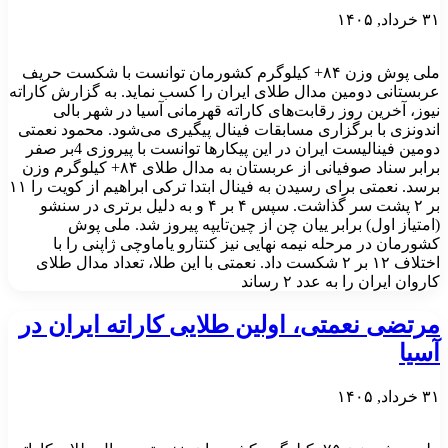
۳۱ خرداد, ۱۴۰۵
ملی پوش وزن ۸۴+ کیلوگرم کشورمان توانست با شکست حریف
عربستانی دومین مدال طلای ایران را کسب نماید. به گزارش کاراته
نیوز، آخرین روز رقابت‌های کاراته قهرمانی آسیا در شهر بالی
اندونزی با برگزاری مسابقات فینال پیگیری می‌شود. محمود نعمتی
دومین فینالیست ایران در این پیکارها توانست با پیروزی 4بر صفر
برابر سناد صوفیانی از عربستان به مدال طلای ۸۴+ کیلوگرم وزن
برسد. نعمتی برای رسیدن به فینال ابتدا ترکی ابراهیم از کویت را ۱۱
بر ۲ پشت سر گذاشت. سپس ۴ بر ۴ و به دلیل برتری در سنشو
(امتیاز اول) برابر ییان چن از چین‌تایپه پیروز شد. ملی پوش
کشورمان در مرحله نیمه نهایی نیز کنتارو یاماوچی ژاپنی را با
اختلاف ۱۲ بر ۲ شکست داد. نعمتی با این طلا، تعداد مدال طلای
کاروان ایران را به عدد ۲ رساند
مرتضی نعمتی، اولین طلایی کاراته ایران در
آسیا
۳۱ خرداد, ۱۴۰۵