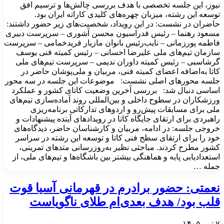
نیوز، این جلسه تخصصی با هدف بررسی چالش‌ها و ترسیم افق
توسعه این رشته، میزبان چهره‌های کلیدی کاراته ایران بود.
حاضران در نشست: در این رویداد، شخصیت‌های زیر حضور داشتند:
مسعود رهنما – رئیس فدراسیون محسن آشوری – سرپرست دبیری
فاطمه پورزمانی – نایب‌رئیس بانوان مازیار فریدخمامی – سرپرست
سازمان تیم‌های ملی علیرضا احسانی – رئیس کمیته فنی یوسف
گرشاسبی – رئیس کمیته داوران ندیمی – سرپرست تیم‌های ملی
کاتا به‌اضافه اعضای کمیته فنی، مربیان و ملی‌پوشان حاضر در
جلسه محورهای اصلی نشست: موضوعات این جلسه در سه محور
اساسی دنبال شد: بررسی آخرین وضعیت کاتای کشور و عملکرد
ورزشکاران در سطوح داخلی و بین‌المللی روند آماده‌سازی تیم‌های
ملی برای مسابقات پیش‌رو و اردوهای تدارکاتی برنامه‌ریزی
راهبردی برای ارتقای جایگاه کاتا در رویدادهای آینده پیشنهادات و
خروجی جلسه: در ادامه، مربیان و کارشناسان حاضر، دیدگاه‌های
خود را برای ارتقای سطح فنی کاتا و توسعه این رشته در سراسر
کشور مطرح کردند. مباحثی نظیر به‌روزرسانی متدهای تمرینی،
استعدادیابی پایه و هماهنگی بیشتر بین باشگاه‌ها و تیم‌های ملی، از
جمله …
نعمتی: حضور برادرم در قهرمانی آسیا قوت
قلب بود/ هدف بعدی‌ام طلای ناگویاست
۷ تیر, ۱۴۰۵