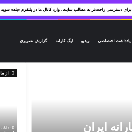
برای دسترسی راحت‌تر به مطالب سایت، وارد کانال ما در پلتفرم «بله» شوید
یادداشت اختصاصی
ویدیو
لیگ کاراته
گزارش تصویری
سوژه‌های ورزشی شما
پیوندها
ف
از ما
بغلانی
از
سرمربی
ما
تیم
نشنیده
ملی
بگیرید:
نوجوانان
انتصابات
و
جدید
اته ایران
جوانان
در
۱۳ آبان, ۱۴۰۱
۱۰ آبان, ۱۴۰۱
دختران
فدراسیون