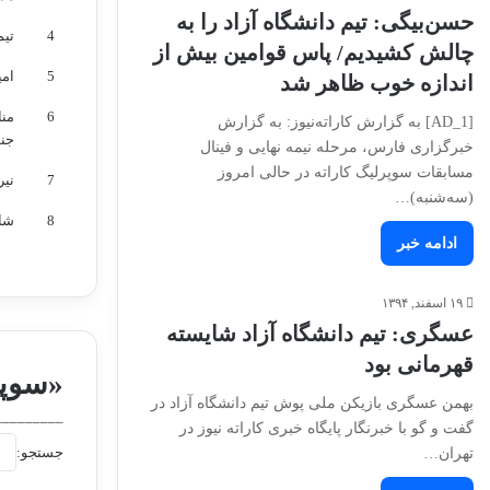
حسن‌بیگی:‌ تیم دانشگاه آزاد را به
4
تیم
چالش کشیدیم/ پاس قوامین بیش از
5
امی
اندازه خوب ظاهر شد
6
من
[AD_1] به گزارش کاراته‌نیوز: به گزارش
جن
خبرگزاری فارس، مرحله نیمه نهایی و فینال
مسابقات سوپرلیگ کاراته در حالی امروز
7
نیر
(سه‌شنبه)…
8
شائ
ادامه خبر
۱۹ اسفند, ۱۳۹۴
عسگری: تیم دانشگاه آزاد شایسته
قهرمانی بود
«سوپر
بهمن عسگری بازیکن ملی پوش تیم دانشگاه آزاد در
_________
گفت و گو با خبرنگار پایگاه خبری کاراته نیوز در
جستجو:
تهران…