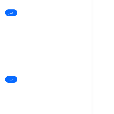
تصویری
مرحله
چهارم
اخبار
انتخابی
تیم
ملی
۱۶ تیر, ۱۴۰۳
رده
گزارش تصویری مرحله چهارم انتخابی تیم ملی
های
رده های پایه دختران- سری دوم
پایه
دختران-
سری
دوم
اخبار
کاتا
کانکوشو-
فینال
مسابقات
جهانی