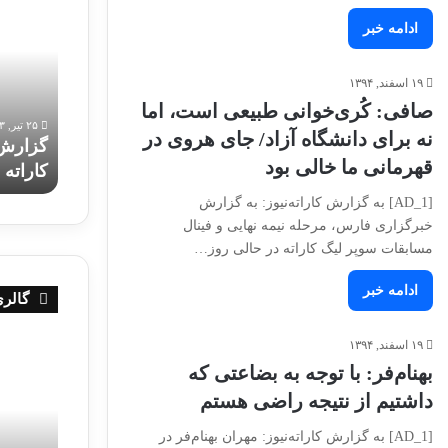
چهارم
تصویری
انتخابی
مرحله
ادامه خبر
تیم
چهارم
ملی
اردوی
۱۹ اسفند, ۱۳۹۴
کاراته
تیم
صافی: کُری‌خوانی طبیعی است، اما
امید
ملی
۲۵ تیر, ۱۴۰۳
پسران
کاراته
نه برای دانشگاه آزاد/ جای هروی در
گزارش 
۲۵ تیر, ۱۴۰۳
نوجوانان
قهرمانی ما خالی بود
مرحله چهارم انتخابی تیم ملی کاراته امید پسران
کاراته 
پسران
[AD_1] به گزارش کاراته‌نیوز: به گزارش
خبرگزاری فارس، مرحله نیمه نهایی و فینال
مسابقات سوپر لیگ کاراته در حالی روز…
ادامه خبر
گالری
اجرای
عملکرد
۱۹ اسفند, ۱۳۹۴
کاتای
فاطمه
بهنام‌فر: با توجه به بضاعتی که
آنان
صادقی
داشتیم از نتیجه راضی هستم
دای
در
در
انتخابی
[AD_1] به گزارش کاراته‌نیوز: مهران بهنام‌فر در