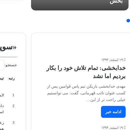
بخش
رده‌های پایه ۲۴ و ۵
در
آسیا۲۰۲۶
«سوپر
_________
۱۹ اسفند, ۱۳۹۴
جستجو:
خدابخشی: تمام تلاش خود را بکار
بردیم اما نشد
رتبه
تیم
مهدی خدابخشی بازیکن تیم پاس قوامین پس از
رتبه
تیم
کسب عنوان نائب قهرمانی، گفت: می توانستیم
1
لای
خیلی راحت تر از این…
2
دان
ادامه خبر
اس
3
رعد
۱۹ اسفند, ۱۳۹۴
هم