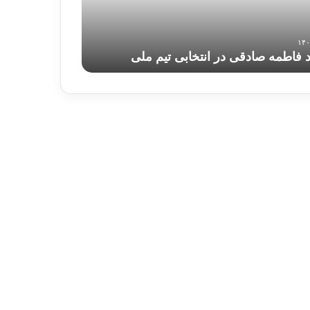
فعلی
تیم
ملی
۱۶ مرداد, ۱۳۹۹
کاراته
 فاطمه صادقی در انتخابی تیم ملی
گزارش شبکه خب