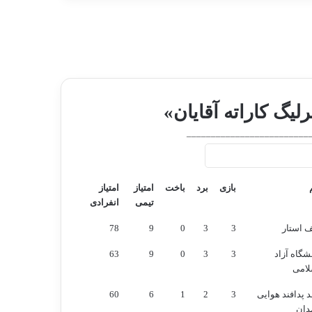
۲ تیر در تهران
مشخص می‌شود
لیگ کاراته آقایان»
_________________________
بازی
برد
باخت
امتیاز
امتیاز
تیمی
انفرادی
بازی
برد
باخت
امتیاز
امتیاز
ف استار
3
3
0
9
78
تیمی
انفرادی
شگاه آزاد
3
3
0
9
63
لامی
 پدافند هوایی
3
2
1
6
60
دان