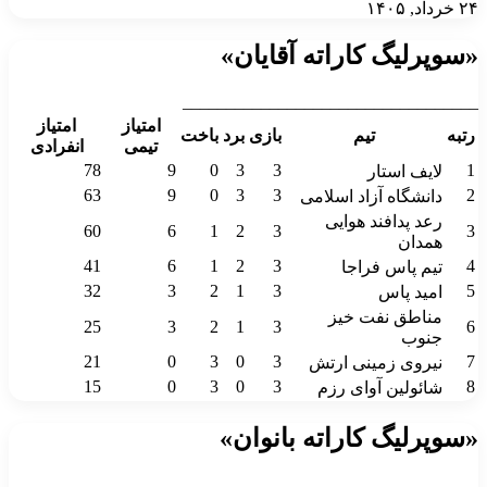
۲۴ خرداد, ۱۴۰۵
«سوپرلیگ کاراته آقایان»
__________________________________
امتیاز
امتیاز
رتبه
تیم
بازی
برد
باخت
تیمی
انفرادی
78
9
0
3
3
1
لایف استار
63
9
0
3
3
2
دانشگاه آزاد اسلامی
رعد پدافند هوایی
60
6
1
2
3
3
همدان
41
6
1
2
3
4
تیم پاس فراجا
32
3
2
1
3
5
امید پاس
مناطق نفت خیز
25
3
2
1
3
6
جنوب
21
0
3
0
3
7
نیروی زمینی ارتش
15
0
3
0
3
8
شائولین آوای رزم
«سوپرلیگ کاراته بانوان»
__________________________________