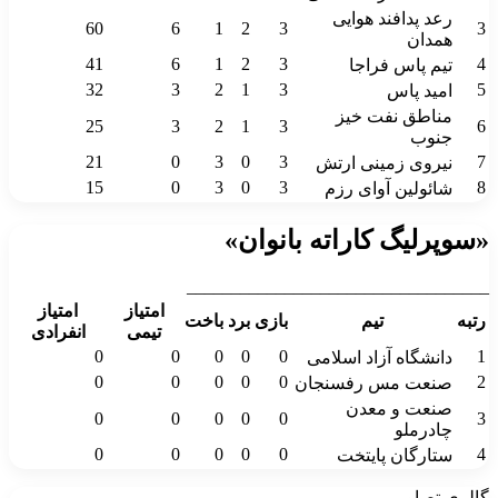
رعد پدافند هوایی
60
6
1
2
3
3
همدان
41
6
1
2
3
4
تیم پاس فراجا
32
3
2
1
3
5
امید پاس
مناطق نفت خیز
25
3
2
1
3
6
جنوب
21
0
3
0
3
7
نیروی زمینی ارتش
15
0
3
0
3
8
شائولین آوای رزم
«سوپرلیگ کاراته بانوان»
__________________________________
امتیاز
امتیاز
رتبه
تیم
بازی
برد
باخت
تیمی
انفرادی
0
0
0
0
0
1
دانشگاه آزاد اسلامی
0
0
0
0
0
2
صنعت مس رفسنجان
صنعت و معدن
0
0
0
0
0
3
چادرملو
0
0
0
0
0
4
ستارگان پایتخت
گالری تصاویر