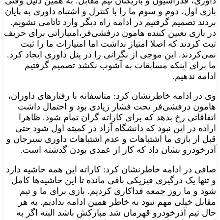
داوری، فدراسیون و بازیکنان تیم مقابل. به همین دلیل وقتی
بازی اول، دوم و سوم ما را با کنترل و اشتباه داوری به پایان
بردند تصمیم گرفتیم در ادامه راه دیگر وارد تاتامی نشویم.
در بازی تعیین کننده هامون درفشی‌فر،‌امتیازاتی برای حریف
ثبت کردند که اصلا امتیاز نداشت اما امتیازات ما را ثبت
نمی‌کردند. این موجی از نگرانی را در پنل داوری ایجاد کرد.
ما برای اینکه مسابقات به آشوب نکشد تصمیم گرفتیم
ادامه ندهیم.
وی در ادامه خاطرنشان کرد: متاسفانه با رفتارهای داوران،
هامون درفشی‌فر تحت فشار زیادی بود و احتمال داشت
اتفاقاتی رخ بدهد که برای کاراته گران تمام شود. ظاهرا
اراده در این نبود که دانشگاه آزاد در کمیته اول شود حتی
قبل از بازی ما اشتباهات و عدم اشتباهات داوری سیرجان و
آذرخودرو نشان داد که کار از عمدی بودن گذشته است.
صافی در ادامه خاطرنشان کرد: کاراته این همه حاشیه دارد
و تنها یک درگیری فیزیکی باقی مانده تا این حاشیه‌ها کامل
شود و ما روز جمعه فداکاری کردیم. بازی برای ما و تیم
مقابل خیلی مهم نبود به خاطر همین ادامه ندادیم. به هر
حال تیم آذرخودرو قهرمان شد مبارکش باشد البته اگر به