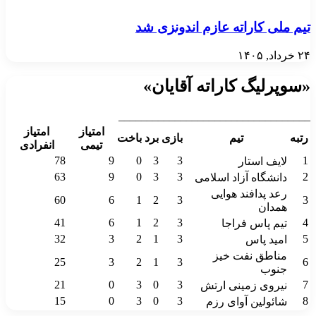
تیم ملی کاراته عازم اندونزی شد
۲۴ خرداد, ۱۴۰۵
«سوپرلیگ کاراته آقایان»
__________________________________
امتیاز
امتیاز
رتبه
تیم
بازی
برد
باخت
تیمی
انفرادی
78
9
0
3
3
1
لایف استار
63
9
0
3
3
2
دانشگاه آزاد اسلامی
رعد پدافند هوایی
60
6
1
2
3
3
همدان
41
6
1
2
3
4
تیم پاس فراجا
32
3
2
1
3
5
امید پاس
مناطق نفت خیز
25
3
2
1
3
6
جنوب
21
0
3
0
3
7
نیروی زمینی ارتش
15
0
3
0
3
8
شائولین آوای رزم