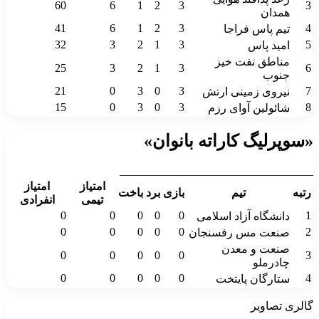
60
6
1
2
3
3
همدان
41
6
1
2
3
4
تیم پاس فراجا
32
3
2
1
3
5
امید پاس
مناطق نفت خیز
25
3
2
1
3
6
جنوب
21
0
3
0
3
7
نیروی زمینی ارتش
15
0
3
0
3
8
شائولین آوای رزم
«سوپرلیگ کاراته بانوان»
__________________________________
امتیاز
امتیاز
رتبه
تیم
بازی
برد
باخت
تیمی
انفرادی
0
0
0
0
0
1
دانشگاه آزاد اسلامی
0
0
0
0
0
2
صنعت مس رفسنجان
صنعت و معدن
0
0
0
0
0
3
چادرملو
0
0
0
0
0
4
ستارگان پایتخت
گالری تصاویر