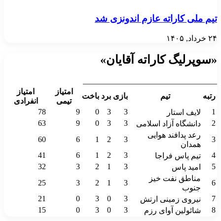
تیم ملی کاراته عازم اندونزی شد
۲۴ خرداد, ۱۴۰۵
«سوپرلیگ کاراته آقایان»
__________________________________
امتیاز
امتیاز
رتبه
تیم
بازی
برد
باخت
تیمی
انفرادی
78
9
0
3
3
1
لایف استار
63
9
0
3
3
2
دانشگاه آزاد اسلامی
رعد پدافند هوایی
60
6
1
2
3
3
همدان
41
6
1
2
3
4
تیم پاس فراجا
32
3
2
1
3
5
امید پاس
مناطق نفت خیز
25
3
2
1
3
6
جنوب
21
0
3
0
3
7
نیروی زمینی ارتش
15
0
3
0
3
8
شائولین آوای رزم