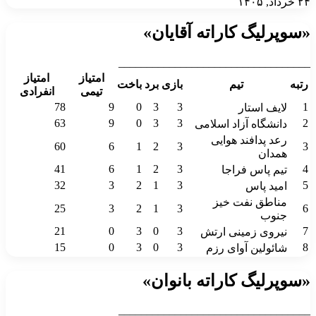
۲۴ خرداد, ۱۴۰۵
«سوپرلیگ کاراته آقایان»
__________________________________
امتیاز
امتیاز
رتبه
تیم
بازی
برد
باخت
تیمی
انفرادی
78
9
0
3
3
1
لایف استار
63
9
0
3
3
2
دانشگاه آزاد اسلامی
رعد پدافند هوایی
60
6
1
2
3
3
همدان
41
6
1
2
3
4
تیم پاس فراجا
32
3
2
1
3
5
امید پاس
مناطق نفت خیز
25
3
2
1
3
6
جنوب
21
0
3
0
3
7
نیروی زمینی ارتش
15
0
3
0
3
8
شائولین آوای رزم
«سوپرلیگ کاراته بانوان»
__________________________________