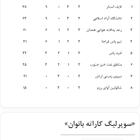
رتبه
تیم
بازی
برد
باخت
امتیاز
امتیاز
1
لایف استار
3
3
0
9
78
تیمی
انفرادی
2
دانشگاه آزاد اسلامی
3
3
0
9
63
3
رعد پدافند هوایی همدان
3
2
1
6
60
4
تیم پاس فراجا
3
2
1
6
41
5
امید پاس
3
1
2
3
32
6
مناطق نفت خیز جنوب
3
1
2
3
25
7
نیروی زمینی ارتش
3
0
3
0
21
8
شائولین آوای رزم
3
0
3
0
15
«سوپرلیگ کاراته بانوان»
__________________________________