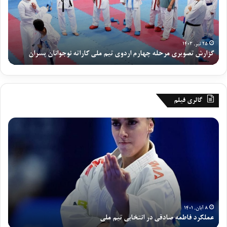
ش
ا
ت
ی
ص
ا
و
ن
ی
ی
۲۵ تیر, ۱۴۰۳
گزارش تصویری مرحله چهارم اردوی تیم ملی کاراته نوجوانان پسران
رو
ر
ا
ی
ر
م
د
ر
و
ح
ی
گالری فیلم
ل
ت
ه
ی
ع
گ
چ
م
م
ز
ه
م
ل
ا
ا
ل
ک
ر
ر
ی
ر
ش
م
ن
د
ش
ا
و
ف
ب
ر
ج
ا
ک
د
و
ط
ه
۸ آبان, ۱۴۰۱
و
ا
عملکرد فاطمه صادقی در انتخابی تیم ملی
گ
م
خ
ی
ن