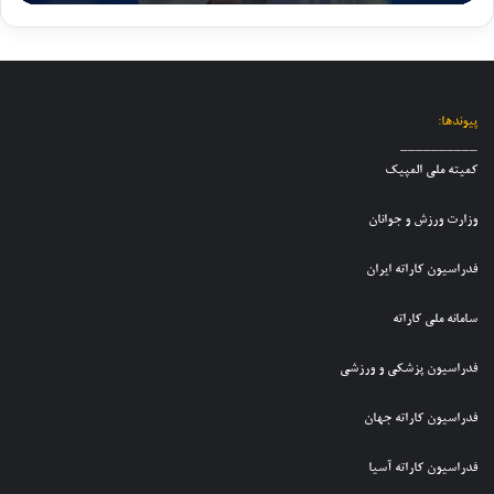
ه
ب
ت
ا
ص
ر
ی
ن
ا
ا
م
و
د
ز
م
ج
ق
ش
ل
و
ی
ر
پیوندها:
ی
ا
د
ا
__________
ک
ن
ر
ی
کمیته ملی المپیک
ا
ا
ا
ط
ر
ن
ن
ف
وزارت ورزش و جوانان
ا
د
ت
ع
ت
خ
خ
ل
فدراسیون کاراته ایران
ه
ت
ا
ی
ن
ر
ب
ت
و
سامانه ملی کاراته
ا
ی
ی
ج
ن
ت
م
و
ب
فدراسیون پزشکی و ورزشی
ی
م
ا
ر
م
ل
ن
گ
فدراسیون کاراته جهان
م
ی
ا
ز
ل
ک
ن
ا
ی
فدراسیون کاراته آسیا
ا
پ
ر
ر