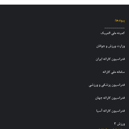
ا
ا
م
و
د
ز
م
ج
ق
ش
ل
و
ی
ر
پیوندها:
ی
ا
د
ا
__________
ک
ن
ر
ی
کمیته ملی المپیک
ا
ا
ا
ط
ر
ن
ن
ف
وزارت ورزش و جوانان
ا
د
ت
ع
ت
خ
خ
ل
فدراسیون کاراته ایران
ه
ت
ا
ی
ن
ر
ب
ت
و
سامانه ملی کاراته
ا
ی
ی
ج
ن
ت
م
و
ب
فدراسیون پزشکی و ورزشی
ی
م
ا
ر
م
ل
ن
گ
فدراسیون کاراته جهان
م
ی
ا
ز
ل
ک
ن
ا
ی
فدراسیون کاراته آسیا
ا
پ
ر
ر
س
ش
ا
ورزش 3
ر
د