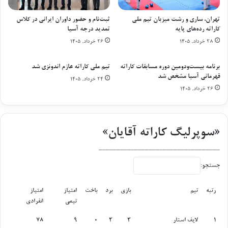
ل‌
ا
ه
ف
تهران، ساری و رشت میزبان تیم ملی
ثبت‌نام و حضور داوران ایرانی در کلاس
ا
کاراته رده‌های پایه
تمدید درجه آسیا
ت
ی
ک
۲۸ خرداد, ۱۴۰۵
۲۶ خرداد, ۱۴۰۵
پ
ر
ش
د
برنامه بیست‌ودومین دوره مسابقات کاراته
تیم ملی کاراته عازم اندونزی شد
ت
!
قهرمانی آسیا مشخص شد
۲۴ خرداد, ۱۴۰۵
س
۲۶ خرداد, ۱۴۰۵
ر
ش
ا
ن
«سوپرلیگ کاراته آقایان»
ر
ا
__________________________________
خ
جستجو:
ر
ا
ب
رتبه
تیم
بازی
برد
باخت
امتیاز
امتیاز
ک
تیمی
انفرادی
ن
رتبه
تیم
بازی
برد
باخت
امتیاز
امتیاز
1
لایف استار
3
3
0
9
78
ن
تیمی
انفرادی