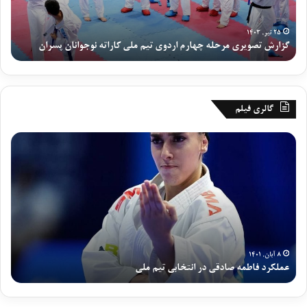
ص
ا
و
ن
ی
ی
۲۵ تیر, ۱۴۰۳
گزارش تصویری مرحله چهارم اردوی تیم ملی کاراته نوجوانان پسران
رو
ر
ا
ی
ر
م
د
ر
و
ح
ی
گالری فیلم
ل
ت
ه
ی
ع
گ
چ
م
م
ز
ه
م
ل
ا
ا
ل
ک
ر
ر
ی
ر
ش
م
ن
د
ش
ا
و
ف
ب
ر
ج
ا
ک
د
و
ط
ه
۸ آبان, ۱۴۰۱
و
ا
عملکرد فاطمه صادقی در انتخابی تیم ملی
گ
م
خ
ی
ن
ه
ب
ت
ا
ص
ر
ی
ن