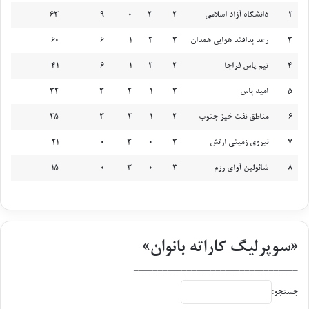
د
2
دانشگاه آزاد اسلامی
3
3
0
9
63
3
رعد پدافند هوایی همدان
3
2
1
6
60
4
تیم پاس فراجا
3
2
1
6
41
5
امید پاس
3
1
2
3
32
6
مناطق نفت خیز جنوب
3
1
2
3
25
7
نیروی زمینی ارتش
3
0
3
0
21
8
شائولین آوای رزم
3
0
3
0
15
«سوپرلیگ کاراته بانوان»
__________________________________
جستجو: