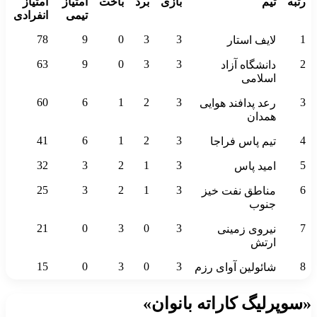
رتبه
تیم
بازی
برد
باخت
امتیاز
امتیاز
تیمی
انفرادی
78
9
0
3
3
1
لایف استار
63
9
0
3
3
2
دانشگاه آزاد
اسلامی
60
6
1
2
3
3
رعد پدافند هوایی
همدان
41
6
1
2
3
4
تیم پاس فراجا
32
3
2
1
3
5
امید پاس
25
3
2
1
3
6
مناطق نفت خیز
جنوب
21
0
3
0
3
7
نیروی زمینی
ارتش
15
0
3
0
3
8
شائولین آوای رزم
«سوپرلیگ کاراته بانوان»