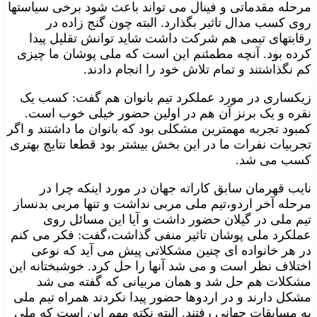
مرحله مقدماتی و فینال می تواند باعث شود برخی سیاستها
روی کسب مدال تاثیر بگذارد. البته چون گنج زاده در
رقابتهای تیمی هم شرکت داشت شاید توانش تقلیل پیدا
کرده بود. آنچه مطمئنم این است که ملی پوشان ما چیزی
کم نگذاشتند و تمام تلاش خود را انجام دادند.
زیکساری در مورد عملکرد تیم بانوان هم گفت: کسب یک
نقره و یک برنز آن هم در اولین حضور خیلی خوب است.
کمبود تجربه مهمترین مشکلی بود که بانوان ما داشتند و اگر
تجربیات نفرات ما در این بخش بیشتر بود قطعا نتایج بهتری
کسب می شد.
نایب قهرمان سابق کاراته جهان در مورد اینکه چرا در
مرحله آخر اردو،تیم ملی مربی نداشت و تنها مربی بدنساز
تیم ملی در گیلان حضور داشت و آیا این مسائل روی
عملکرد ملی پوشان تاثیر منفی گذاشت،گفت: فکر می کنم
در هر خانواده ای چنین مشکلاتی پیش می آید که نوعی
اختلاف نظر است و می شد آنها را حل کرد. خوشبختانه این
مشکلات هم حل شد و همان مربیانی که گفته می شد
مشکل دارند و در اردوها حضور پیدا نکردند همراه تیم ملی
به مسابقات جهانی رفتند. البته نکته مهم این است که ملی