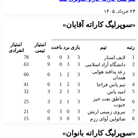
۲۴ خرداد, ۱۴۰۵
«سوپرلیگ کاراته آقایان»
__________________________________
امتیاز
امتیاز
رتبه
تیم
بازی
برد
باخت
تیمی
انفرادی
78
9
0
3
3
1
لایف استار
63
9
0
3
3
2
دانشگاه آزاد اسلامی
رعد پدافند هوایی
60
6
1
2
3
3
همدان
41
6
1
2
3
4
تیم پاس فراجا
32
3
2
1
3
5
امید پاس
مناطق نفت خیز
25
3
2
1
3
6
جنوب
21
0
3
0
3
7
نیروی زمینی ارتش
15
0
3
0
3
8
شائولین آوای رزم
«سوپرلیگ کاراته بانوان»