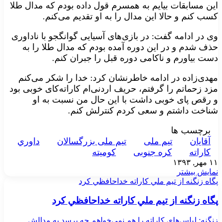
این مسابقات بیایم به همسرم قول داده بودم که مدال طلا
کسب کنم و حالا این مدال را به او تقدیم می‌کنم.
وی در ادامه گفت:‌ در بازی‌های آسیایی گوانگجو با ناداوری
حذف شدم و در این دوره آمده بودم که مدال طلا را به
دست بیاورم و ناکامی دوره قبل را جبران کنم.
مهدی‌زاده در ادامه خاطرنشان کرد: خدا را شکر می‌کنم
مزد زحماتم را گرفتم، حریف اردنی‌ام کاراته‌کای خوبی بود
و رقص پای خوبی داشت با این حال من نسبت به او
شناخت داشتم و سعی کردم کنترلش کنم.
برچسب ها
آقايان
تيم ملی
تيم ملی بزرگسالان
داوري
کاراته
کره جنوبی
کوميته
۱۱ مهر, ۱۳۹۳
نمایش بیشتر
پگاه زنگنه از تيم ملي کاراته خداحافظي کرد
پگاه زنگنه از تيم ملي کاراته خداحافظي کرد
زنگنه: لباس‌های کاراته‌ را هم نمی‌خواهم چه برسد به مدالش