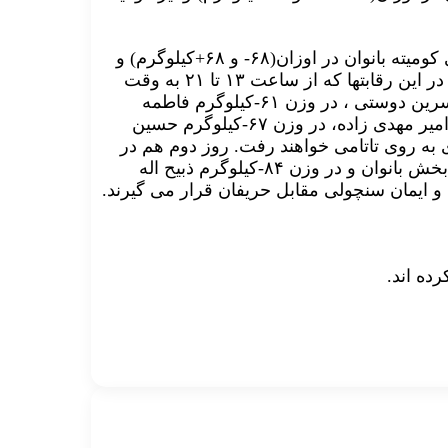
روز دوم هم پس از وزنکشی(ساعت ۸ صبح) با انجام رقابتهای کومیته بانوان در اوزان(۶۸- و ۶۸+کیلوگرم) و
در این رقابتها که از ساعت ۱۳ تا ۲۱ به وقت
محلی برگزار خواهد شد، روز نخست در وزن ۵۰-کیلوگرم، نسرین دوستی ، در وزن ۶۱-کیلوگرم فاطمه
چالاکی و رزیتا علیپور در بخش بانوان و در وزن ۶۰-کیلوگرم، امیر مهدی زاده، در وزن ۶۷-کیلوگرم حسین
روز دوم هم در
وزن ۶۸-پگاه زنگنه، در وزن ۶۸+کیلوگرم حمیده عباسعلی در بخش بانوان و در وزن ۸۴-کیلوگرم ذبیح اله