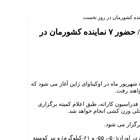
برنامه مسابقات کاراته وان ژاپن اعلام شد/ حضور ۷ نماینده کشورمان در
پنجمین مرحله لیگ جهانی( کاراته وان) در حالی از روز شنبه ۸ شهریور ماه در اوکیناوای ژاپن آغاز می شود که
 فدراسیون کاراته، طبق اعلام کمیته برگزاری
برگزار می شود.
همچنین از ساعت ۱۳ الی ۲۱ همانروز مسابقات کومیته بانوان در اوزان(۵۰-، ۵۵- و ۶۱-کیلوگرم) و نیز کومیته