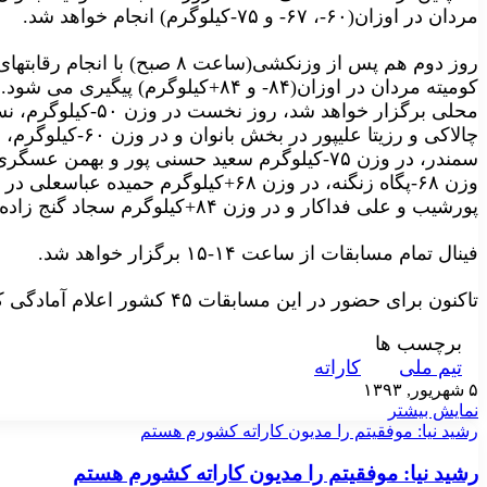
مردان در اوزان(۶۰-، ۶۷- و ۷۵-کیلوگرم) انجام خواهد شد.
کومیته مردان در اوزان(۸۴- و ۸۴+کیلوگرم) پیگیری می شود.
سمندر، در وزن ۷۵-کیلوگرم سعید حسنی پور و بهمن عسگری به روی تاتامی خواهند رفت.
پورشیب و علی فداکار و در وزن ۸۴+کیلوگرم سجاد گنج زاده و ایمان سنچولی مقابل حریفان قرار می گیرند.
فینال تمام مسابقات از ساعت ۱۴-۱۵ برگزار خواهد شد.
تاکنون برای حضور در این مسابقات ۴۵ کشور اعلام آمادگی کرده اند.
برچسب ها
تیم ملی
کاراته
۵ شهریور, ۱۳۹۳
نمایش بیشتر
رشید نیا: موفقیتم را مدیون کاراته کشورم هستم
رشید نیا: موفقیتم را مدیون کاراته کشورم هستم