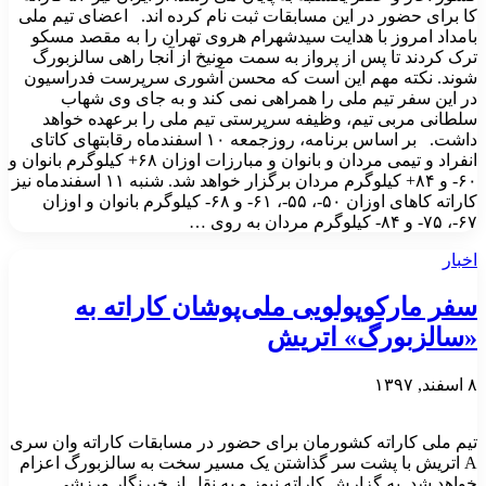
کا برای حضور در این مسابقات ثبت نام کرده اند. اعضای تیم ملی
بامداد امروز با هدایت سیدشهرام هروی تهران را به مقصد مسکو
ترک کردند تا پس از پرواز به سمت مونیخ از آنجا راهی سالزبورگ
شوند. نکته مهم این است که محسن آشوری سرپرست فدراسیون
در این سفر تیم ملی را همراهی نمی کند و به جای وی شهاب
سلطانی مربی تیم، وظیفه سرپرستی تیم ملی را برعهده خواهد
داشت. بر اساس برنامه، روزجمعه ۱۰ اسفندماه رقابتهای کاتای
انفراد و تیمی مردان و بانوان و مبارزات اوزان ۶۸+ کیلوگرم بانوان و
۶۰- و ۸۴+ کیلوگرم مردان برگزار خواهد شد. شنبه ۱۱ اسفندماه نیز
کاراته کاهای اوزان ۵۰-، ۵۵-، ۶۱- و ۶۸- کیلوگرم بانوان و اوزان
۶۷-، ۷۵- و ۸۴- کیلوگرم مردان به روی …
اخبار
سفر مارکوپولویی ملی‌پوشان کاراته به
«سالزبورگ» اتریش
۸ اسفند, ۱۳۹۷
تیم ملی کاراته کشورمان برای حضور در مسابقات کاراته وان سری
A اتریش با پشت سر گذاشتن یک مسیر سخت به سالزبورگ اعزام
خواهد شد. به گزارش کاراته نیوز و به نقل از خبرنگار ورزشی