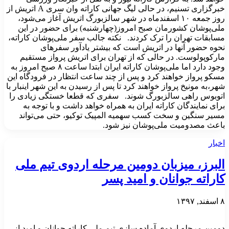
خبرگزاری تسنیم، در حالی لیگ جهانی کاراته وان سری A اتریش از
روز جمعه ۱۰ اسفندماه در شهر سالزبورگ اتریش آغاز می‌شود،
ملی‌پوشان کشورمان صبح امروز(چهارشنبه) برای حضور در این
مسابقات تهران را ترک کردند. نکته جالب سفر ملی‌پوشان کاراته،
نحوه حضور آنها در اتریش است که بیشتر یادآور سفرهای
مارکوپولوست. در حالی که از تهران برای اتریش پرواز مستقیم
وجود دارد اما ملی‌پوشان کاراته ایران ابتدا ساعت ۸ صبح امروز به
مسکو پرواز خواهند کرد و پس از چند ساعت انتظار در فرودگاه این
شهر،به مونیخ پرواز خواهند کرد تا پس از رسیدن به این شهر اینبار با
اتوبوس راهی سالزبورگ شوند. سفری که قطعا خستگی زیادی را
برای نمایندگان کاراته ایران به همراه خواهد داشت و با توجه به
مسیر سنگین و سخت کسب سهمیه المپیک توکیو، حتی می‌تواند
باعث مصدومیت ملی‌پوشان نیز شود.
اخبار
البرز، میزبان دومین مرحله اردوی تیم ملی
کاراته جوانان و امید پسر
۸ اسفند, ۱۳۹۷
دومین مرحله اردوی آماده سازی تیم ملی کاراته جوانان و امید از