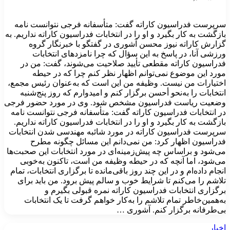
سرپرست فدراسیون کاراته گفت: متأسفانه فرجی نتوانست نامه
بازگشت به کار بگیرد و او را در انتخابات فدراسیون کاراته نداریم. به
گزارش کاراته نیوز محسن آشوری در گفتگو با خبرنگار گروه
ورزشی آنا، در پاسخ به این سؤال که چرا نامزدهای انتخابات
فدراسیون کاراته مقطعی تأیید صلاحیت می‌شوند، گفت: من در
مورد این موضوع نمی‌توانم اظهار نظر کنم چرا که در حیطه
اختیارات من نیست. وظیفه من این است که به‌عنوان رئیس مجمع،
انتخابات را به‌نحو أحسن برگزار کنم و امیدوارم که روز پنج‌شنبه
وضعیت ریاست فدراسیون مشخص شود. وی در مورد حضور فرجی
در انتخابات فدراسیون کاراته گفت: متأسفانه فرجی نتوانست نامه
بازگشت به کار بگیرد و او را در انتخابات فدراسیون کاراته نداریم.
سرپرست فدراسیون کاراته در مورد شائبه مهندسی شدن انتخابات
فدراسیون اظهار کرد: من نمی‌دانم این مسائل چگونه مطرح
می‌شود و براساس چه پیش‌زمینه‌ای در مورد انتخابات این صحبت‌ها
می‌شود، اما آنچه که در حیطه وظیفه من است، تاکنون به‌خوبی
انجام داده‌ام و در این چند روز باقی‌مانده تا برگزاری انتخابات، تمام
تلاشم را می‌کنم تا شرایط خوب و سالم پیش برود. من باید برای
برگزاری انتخابات فدراسیون کاراته نمره قبولی بگیرم و
به‌همین‌خاطر تمام تلاشم را به‌کار خواهم گرفت تا یک انتخابات
بی‌طرفانه برگزار کنم. آشوری …
اخبار