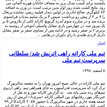
یکشنبه برای کسب مدال برنز به مصاف جاناتان هورنه آلمانی می
رود. نتایج کشب شده روز اول بدین ترتیب است: در وزن به اضافه
۸۴ کیلوگرم، صالح اباذری در اولین دیدار فیلیپه ریس، نماینده پرتغال
را ۷ بر ۴ از پیش رو برداشت. سپس ۳ بر یک سلیم بندیاب فرانسوی
برنده شد و در مبارزه سوم آندره گرنویچ کاراته کایی از بلاروس ۵ بر
یک پیروز شد. در چهارمین بازی مقابل واسیلی آنتوخی از روسیه به
برتری ۲ بر صفر رسید و در ادامه پس از تساوی صفر بر صفر مقابل
دارنل لاردی هلندی با رای داوران در هانتی …
اخبار
تیم ملی کاراته راهی اتریش شد/ سلطانی
سرپرست تیم ملی
۸ اسفند, ۱۳۹۷
تیم ملی کاراته در حالی صبح امروز تهران را به مقصد سالزبورگ
ترک کرد که سرپرست فدراسیون به جای همراهی تیم، راهی اردوی
تیم‌های رده سنی پایه شد. به گزارش کاراته نیوز و به نقل از
خبرنگار مهر، رقابتهای بین المللی کاراته «سریA» اتریش از روز
جمعه هفته جاری در شهر سالزبورگ با حضور ۲۰۵۷ کاراته‌کا از ۹۹
کشور آغاز و عصر یکشنبه به پایان می رسد. از ایران نیز ۵۲ کاراته