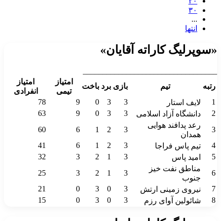
۲۰
۳۰
...
انتها
«سوپرلیگ کاراته آقایان»
__________________________________
امتیاز
امتیاز
رتبه
تیم
بازی
برد
باخت
تیمی
انفرادی
78
9
0
3
3
1
لایف استار
63
9
0
3
3
2
دانشگاه آزاد اسلامی
رعد پدافند هوایی
60
6
1
2
3
3
همدان
41
6
1
2
3
4
تیم پاس فراجا
32
3
2
1
3
5
امید پاس
مناطق نفت خیز
25
3
2
1
3
6
جنوب
21
0
3
0
3
7
نیروی زمینی ارتش
15
0
3
0
3
8
شائولین آوای رزم