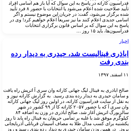
فدراسیون کاراته در پاسخ به این سوال که آیا باز هم اسامی افراد
تأیید صلاحیت شده اعلام می‌شود یا انتخابات با حضور ۸ فرد تأیید
شده برگزار می‌شود، گفت: در جریان این موضوع نیستم و اگر
اسامی جدیدی اعلام کنند ما نیز سریعاً اعلام خواهیم کرد! وی در
پاسخ به این سوال که بر اساس قانون برگزاری انتخابات
فدراسیون‌ها، باید ۱۵ روز …
اخبار
اباذری فینالیست شد، حیدری به دیدار رده
بندی رفت
۱۱ اسفند, ۱۳۹۷
صالح اباذری به فینال لیگ جهانی کاراته وان سری آ اتریش راه یافت
و سامان حیدری به دیدار رده بندی رسید. به گزارش کاراته نیوز و
به نقل از سایت فدراسیون کاراته، در اولین روز لیگ جهانی کاراته
وان سری آ که با حضور ۲۰۵۷ کاراته کا از ۹۹ کشور در شهر
سالزبورگ اتریش آغاز شد، صالح اباذری در وزن به اضافه ۸۴
کیلوگرم موفق شد با غلبه بر تمامی حریفان به فینال راه یابد تا روز
یکشنبه برای کسب مدال طلا به مصاف آسیمان قربانلی آذربایجانی
برود. در همین وزن سامان حیدری به دیدار رده بندی رسید و روز