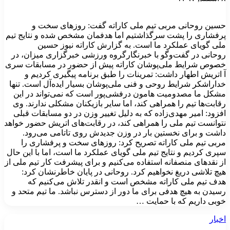
حسین روحانی مربی تیم ملی کاراته گفت: روزهای سخت و
پرفشاری را پشت سرگذاشتیم اما هدفمان مشخص شده و نتایج تیم
ملی گویای عملکرد ما است. به گزارش کاراته نیوز حسین
روحانی در گفت‌وگو با خبرنگارگروه ورزشی خبرگزاری میزان، در
خصوص شرایط ملی‌پوشان کاراته پیش از حضور در مسابقات سری
آ اتریش اطهار داشت: تمرینات را طبق برنامه پیگیری کردیم و
خداراشکر شرایط روحی و فنی ملی‌پوشان بسیار ایده‌آل است. تنها
مشکل ما مصدومیت هامون درفشی‌پور است که نمی‌تواند در این
رقابت‌ها تیم را همراهی کند، اما سایر بازیکنان مشکلی ندارند. وی
افزود: امیر مهدی‌زاده که به دلیل تغییر وزن در دو مسابقات قبلی
نتوانست تیم ملی را همراهی کند، در رقابت‌های اتریش حضور خواهد
داشت و برای نخستین بار در وزن جدیدش روی تاتامی می‌رود.
مربی تیم ملی کاراته تصریح کرد: روز‌های سخت و پرفشاری را
سپری کردیم و نتایج تیم ملی گویای عملکرد ما است، اما با این حال
از نقد‌های منصفانه استفاده می‌کنیم و برای پیشرفت کار تیم ملی از
هیچ تلاشی دریغ نخواهیم کرد. روحانی در پایان خاطرنشان کرد:
هدف تیم ملی کاراته مشخص است و انقدر تلاش می‌کنیم که
رسیدن به هیچ هدفی برای ما دور از دسترس نباشد. ما تیم متحد و
خوبی داریم که با حمایت …
اخبار