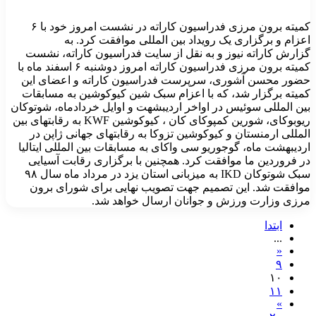
کمیته برون مرزی فدراسیون کاراته در نشست امروز خود با ۶
اعزام و برگزاری یک رویداد بین المللی موافقت کرد. به
گزارش کاراته نیوز و به نقل از سایت فدراسیون کاراته، نشست
کمیته برون مرزی فدراسیون کاراته امروز دوشنبه ۶ اسفند ماه با
حضور محسن آشوری، سرپرست فدراسیون کاراته و اعضای این
کمیته برگزار شد، که با اعزام سبک شین کیوکوشین به مسابقات
بین المللی سوئیس در اواخر اردیبشهت و اوایل خردادماه، شوتوکان
ریوبوکای، شورین کمپوکای کان ، کیوکوشین KWF به رقابتهای بین
المللی ارمنستان و کیوکوشین تزوکا به رقابتهای جهانی ژاپن در
اردیبهشت ماه، گوجوریو سی واکای به مسابقات بین المللی ایتالیا
در فروردین ما موافقت کرد. همچنین با برگزاری رقابت آسیایی
سبک شوتوکان IKD به میزبانی استان یزد در مرداد ماه سال ۹۸
موافقت شد. این تصمیم جهت تصویب نهایی برای شورای برون
مرزی وزارت ورزش و جوانان ارسال خواهد شد.
ابتدا
...
«
۹
۱۰
۱۱
»