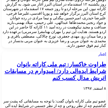
روز یکشنبه ۱۲ اسفندماه در استان البرز آغاز می شود. به گزارش
کاراته نیوز، این مرحله اردو تا روز جمعه ۱۷ اسفندماه در شهرستان
کرج استان البرز برگزار خواهد شد و پوریا اقدسی،علیرضا فرجی،
علیرضا حیدری، امیرحسین بیگدلی و نیما مرادی در رده جوانان
و جواد رنجبر،محمدطاها عبدالهی، علی رحیمی، میلاد بهمنی،باربد
صداقت و مجید نیکوهمت در رده امید ۱۱ کاراته کا حاضر در این
اردو هستند. هدایت این تیم را مهران بهنامفر( سرمربی) برعهده دارد
و رضا میدان رو، مهدی جعفری، تورج چالاکی، مصطفی باقری و
محمدی به عنوان مربی و رضا عزیزی به عنوان مربی بدنساز در
کنار تیم فوق حضور دارند.
اخبار
طراوت خاکسار: تیم ملی کاراته بانوان
شرایط ایده‌الی دارد/ امیدوارم در مسابقات
اتریش مدال کسب کنم
۸ اسفند, ۱۳۹۷
عضو تیم ملی کاراته بانوان گفت: با توجه به مسابقاتی که پشت سر
گذاشتیم چه از نظر روحی و چه از نظر جسمی در شرایط ایده آلی