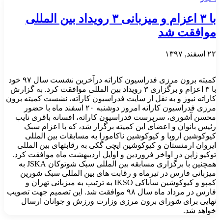
با ۳ اعزام و میزبانی ۳ رویداد بین المللی
موافقت شد
۲۲ اسفند, ۱۳۹۷
کمیته برون مرزی فدراسیون کاراته درآخرین نشست سال ۹۷ خود
با ۳ اعزام و برگزاری ۳ رویداد بین المللی موافقت کرد. به گزارش
کاراته نیوز و به نقل از سایت فدراسیون کاراته، نشست کمیته برون
مرزی فدراسیون کاراته امروز دوشنبه ۲۰ اسفند ماه با حضور
محسن آشوری، سرپرست فدراسیون کاراته، افسانه باقری نایب
رئیس بانوان و اعضای این کمیته برگزار شد، که با اعزام سبک
کیوکوشین اروپا و کیوکوشین ناکامورا به مسابقات بین المللی
ایروان ارمنستان و کیوکوشین ایچی گکی به رقابتهای بین المللی
توکیو ژاپن در اواخر فروردین و اوایل اردیبهشت ماه موافقت کرد.
همچنین با برگزاری مسابقه بین المللی سبک شوتوکان JSKA به
میزبانی فارس در تیرماه و رقابت های بین المللی سبک شورین
کمپو و کیوکوشین ساباکی IKSO به ترتیب به میزبانی تهران و
فارس در مرداد ماه سال ۹۸ موافقت شد. این تصمیم جهت تصویب
نهایی برای شورای برون مرزی وزارت ورزش و جوانان ارسال
خواهد شد.