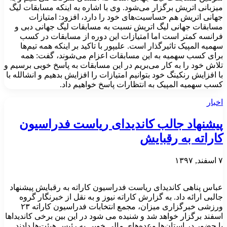
میزبانی اتریش برگزار می‌شود. وی با اشاره به اینکه مسابقات لیگ
جهانی اتریش هم حساسیت‌های خود را دارد، افزود: امتیازات
مسابقات جهانی لیگ اتریش نسبت به مسابقات لیگ جهانی دبی و
فرانسه کمتر است اما امتیازات این دوره از مسابقات در کسب
سهمیه المپیک تاثیرگذار است. علیپور با تاکید بر اینکه همه تیم‌ها
برای کسب سهمیه به این مسابقات اعزام می‌شوند، گفت: همه
تلاش خود را به کار می‌بریم در این مسابقات به پاسخ خوبی برسیم و
با افزایش رنکینگ خود بتوانیم امتیازات را افزایش بدهیم و انشالله با
کسب سهمیه المپیک به انتظارات پاسخ خواهیم داد.
اخبار
پیشنهاد جالب کاندیدای ریاست فدراسیون
کاراته به رقبایش
۷ اسفند, ۱۳۹۷
عباس پناهی کاندیدای ریاست فدراسیون کاراته به رقبایش پیشنهاد
جالبی ارائه داد. به گزارش کاراته نیوز و به نقل از خبرنگار گروه
ورزشی خبرگزاری میزان، مجمع انتخابات فدراسیون کاراته ۲۳
اسفند برگزار خواهد شد و شنیده می شود در این بین برخی کاندیدا‌ها
با حضور در استان‌ها وعده‌های مالی خوبی به رئیس هیئت‌ها دادند.