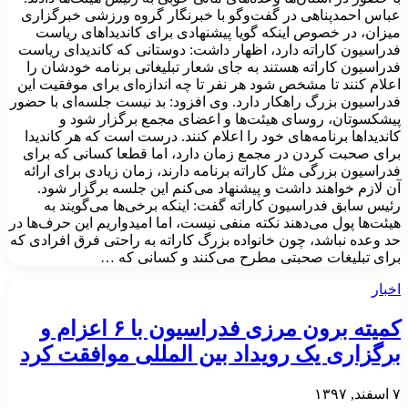
عباس احمدپناهی در گفت‌وگو با خبرنگار گروه ورزشی خبرگزاری
میزان، در خصوص اینکه گویا پیشنهادی برای کاندیدا‌های ریاست
فدراسیون کاراته دارد، اظهار داشت: دوستانی که کاندیدای ریاست
فدراسیون کاراته هستند به جای شعار تبلیغاتی برنامه خودشان را
اعلام کنند تا مشخص شود هر نفر تا چه اندازه‌ای برای موفقیت این
فدراسیون بزرگ راهکار دارد. وی افزود: بد نیست جلسه‌ای با حضور
پیشکسوتان، روسای هیئت‌ها و اعضای مجمع برگزار شود و
کاندیدا‌ها برنامه‌های خود را اعلام کنند. درست است که هر کاندیدا
برای صحبت کردن در مجمع زمان دارد، اما قطعا کسانی که برای
فدراسیون بزرگی مثل کاراته برنامه دارند، زمان زیادی برای ارائه
آن لازم خواهند داشت و پیشنهاد می‌کنم این جلسه برگزار شود.
رئیس سابق فدراسیون کاراته گفت: اینکه برخی‌ها می‌گویند به
هیئت‌ها پول می‌دهند نکته منفی نیست، اما امیدواریم این حرف‌ها در
حد وعده نباشد، چون خانواده بزرگ کاراته به راحتی فرق افرادی که
برای تبلیغات صحبتی مطرح می‌کنند و کسانی که …
اخبار
کمیته برون مرزی فدراسیون با ۶ اعزام و
برگزاری یک رویداد بین المللی موافقت کرد
۷ اسفند, ۱۳۹۷