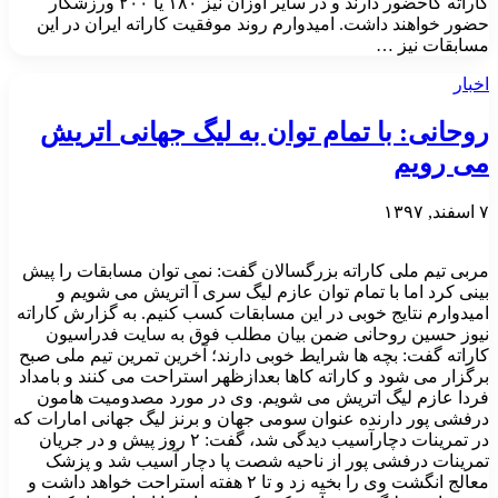
کاراته کاحضور دارند و در سایر اوزان نیز ۱۸۰ یا ۲۰۰ ورزشکار
حضور خواهند داشت. امیدوارم روند موفقیت کاراته ایران در این
مسابقات نیز …
اخبار
روحانی: با تمام توان به لیگ جهانی اتریش
می رویم
۷ اسفند, ۱۳۹۷
مربی تیم ملی کاراته بزرگسالان گفت: نمی توان مسابقات را پیش
بینی کرد اما با تمام توان عازم لیگ سری آ اتریش می شویم و
امیدوارم نتایج خوبی در این مسابقات کسب کنیم. به گزارش کاراته
نیوز حسین روحانی ضمن بیان مطلب فوق به سایت فدراسیون
کاراته گفت: بچه ها شرایط خوبی دارند؛ آخرین تمرین تیم ملی صبح
برگزار می شود و کاراته کاها بعدازظهر استراحت می کنند و بامداد
فردا عازم لیگ اتریش می شویم. وی در مورد مصدومیت هامون
درفشی پور دارنده عنوان سومی جهان و برنز لیگ جهانی امارات که
در تمرینات دچارآسیب دیدگی شد، گفت: ۲ روز پیش و در جریان
تمرینات درفشی پور از ناحیه شصت پا دچار آسیب شد و پزشک
معالج انگشت وی را بخیه زد و تا ۲ هفته استراحت خواهد داشت و