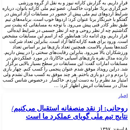
قرار داریم. به گزارش کاراته نیوز و به نقل از گروه ورزشی
خبرگزاری برنا؛ طراوت خاکسار، عضو تیم ملی کاراته بانوان، درباره
شرایط اردوهای تیم ملی پیش از حضور در مسابقات آزاد اتریش در
گفتگو با خبرنگار برنا عنوان کرد: اردوها خوب است. برنامه‌های تیم
طبق نظر کادر فنی پیش می‌رود. با توجه به مسابقاتی که پشت سر
گذاشتیم چه از نظر روحی و چه از نظر جسمی در شرایط ایده‌آلی
قرار داریم. وی ادامه داد: همانطور که از اسم این مسابقات مشخص
است. ورود برای همه کاراته‌کاها آزاد است. بنابراین تعداد شرکت
کننده‌ها بسیار بالاست. همچنین تعداد بازی‌ها نیز بر اساس تعداد
ورزشکاران بالا می‌رود. بنابراین رقابت‌های سختی را در پیش داریم.
دارنده مدال نقره بازی‌های آسیایی جاکارتا، در مورد عملکردش در
مسابقات امارات گفت: این مسابقات در سطح بسیار بالایی برگزار
شد. دراین رویداد موفق شدم عنوان پنجمی را کسب کنم. چهار بازی
را بردم و در دو بازی باختم. هر چند موفق به کسب مدال نشدم ولی
امتیاز مد نظرم را به دست آوردم. خاکسار درخصوص شانس کسب
مدال در مسابقات اتریش اظهار کرد: …
اخبار
روحانی: از نقد منصفانه استقبال می‌کنیم/
نتایج تیم ملی گویای عملکرد ما است
۸ اسفند, ۱۳۹۷