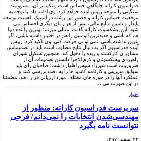
فدراسیون کاراته جایگاهی حساس است و تکیه بر آن، مسوولیت
سنگینی را متوجه رییس آینده خواهد کرد. وی ادامه داد: با توجه به
موقعیت حساس کاراته و حضور این رشته در المپیک، اهمیت توسعه
پایدار و تامین منابع مالی، بیش از هر زمان دیگری احساس می
شود. این پیشکسوت کاراته گفـت: مثالی میزنم؛ بهترین راننده دنیا
هم که باشی و جدیدترین اتومبیل را هم در اختیار داشته باشی، اگر
بنزین نداشته باشی، نمی توانی حرکت کنی. وی تاکید کرد: رییس
آینده فدراسیون اگر به دنبال نتایج مطلوب است باید در تصمیماتش،
مشاوران کارکشته و زبده را دخیل کند. همچنین تشکیل شورای
راهبردی پیشکسوتان و لازم الاجرا دانستن تصمیمات آن از
ضروریات است شیرزاد سپس اظهار داشت: صاحبان رای باید
سوابق مدیریتی و کارنامه کاندیداها را به دقت بررسی کنند و
عملکرد آنها را در حوزه های مختلف مورد ارزیابی قرار دهند. مطمئنا
در این صورت می …
اخبار
سرپرست فدراسیون کاراته: منظور از
مهندسی‌شدن انتخابات را نمی‌دانم/ فرجی
نتوانست نامه بگیرد
۲۲ اسفند, ۱۳۹۷