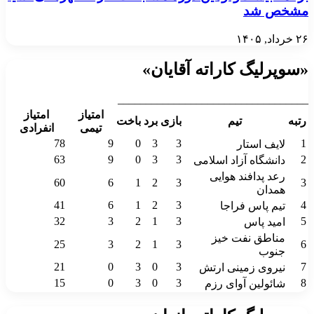
مشخص شد
۲۶ خرداد, ۱۴۰۵
«سوپرلیگ کاراته آقایان»
__________________________________
امتیاز
امتیاز
رتبه
تیم
بازی
برد
باخت
تیمی
انفرادی
78
9
0
3
3
1
لایف استار
63
9
0
3
3
2
دانشگاه آزاد اسلامی
رعد پدافند هوایی
60
6
1
2
3
3
همدان
41
6
1
2
3
4
تیم پاس فراجا
32
3
2
1
3
5
امید پاس
مناطق نفت خیز
25
3
2
1
3
6
جنوب
21
0
3
0
3
7
نیروی زمینی ارتش
15
0
3
0
3
8
شائولین آوای رزم