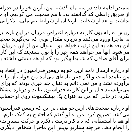
سمندر ا‌دا‌مه‌ داد: در سه ماه گذشته من، آرین خو را در فدراس
از طریق رابطی که گذاشته بود با هم صحبت می کردیم. او حت
نداشت و بعد از شکایت بازیکنان از شرایط تیم ‌ملی، تذکراتی ر
رییس فدراسیون کاراته درباره اعتراض مربیان در این باره ن
به ماجرا ورود می‌کنند و درباره مقدار پولی که می‌گیرند صحبت
این بعد هم به این ترتیب خواهد بود. سوال من از این مربیان
می‌شود. آنها می‌خواهند همه چیز را با پول بسنجند که این کار
برای آقای صافی که شدیدا پیگیر بود که او هم سمتی داشته با
او درباره ارسال نامه آرین خو به رییس فدراسیون در انتقاد به
من نیامده است و اگر چنین نامه‌ای می‌آمد من جواب آن را کت
برآورده نشد و من نمی دانم به دنبال چه چیزی بودند که برای ا
می‌توانستند قبل از این کار به فدراسیون بیایند و درباره مشک
نکرد، در حالی که من به عنوان یک پیشکسوت روی او حساب وی
او درباره صحبت‌های آرین‌خو مبنی بر این که رییس فدراسیون 
می‌کنند، تصریح کرد: من به او گفتم که احتیاج به کمک دارم، ا
او هم با استعفایی که داد کار درستی نکرد و حرکت بسیار بدی
را انجام دهد. هر چند سناریو نویس این ماجرا اشخاص دیگری بو