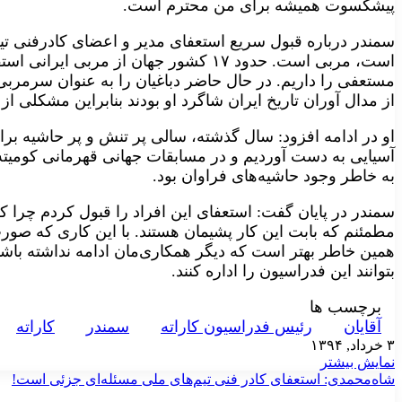
پیشکسوت همیشه برای من محترم است.
سمندر درباره قبول سریع استعفای مدیر و اعضای کادرفنی تیم
است، مربی است. حدود ۱۷ کشور جهان از مربی 
مستعفی را داریم. در حال‌ حاضر دباغیان را به عنوان سرمربی ت
از مدال آوران تاریخ ایران شاگرد او بودند بنا‌بر‌این مشکلی از 
او در ادامه افزود: سال گذشته، سالی پر تنش و پر حاشیه برای 
آ‌سیا‌یی به دست آوردیم و در مسابقات جهانی قهرمانی کومیته
به خاطر وجود حاشیه‌های فراوان بود.
سمندر در پایان گفت: استعفای این افراد را قبول کردم چرا که آ
مطمئنم که بابت این کار پشیمان هستند. با این کاری که صورت 
همین خاطر بهتر است که دیگر همکاری‌مان ادامه نداشته باشد
بتوانند این فدراسیون را اداره کنند.
برچسب ها
آقايان
رئيس فدراسيون کاراته
سمندر
کاراته
۳ خرداد, ۱۳۹۴
نمایش بیشتر
شاه‌محمدی: استعفای کادر فنی تیم‌های ملی مسئله‌ای جزئی است!