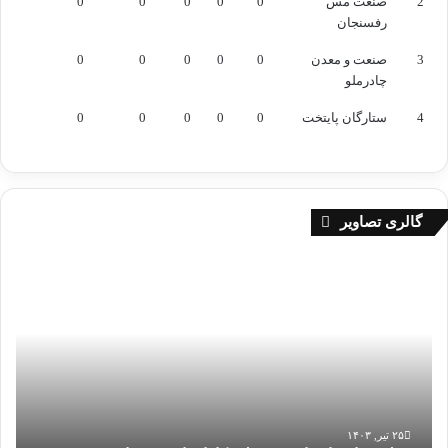
2
صنعت مس
0
0
0
0
0
رفسنجان
3
صنعت و معدن
0
0
0
0
0
چادرملو
4
ستارگان پایتخت
0
0
0
0
0
گالری تصاویر
م
ر
ح
ل
ه
چ
ه
ا
ر
۲۵ تیر, ۱۴۰۳