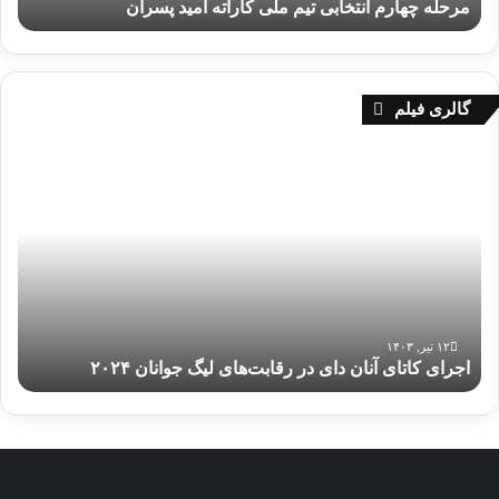
مرحله چهارم انتخابی تیم ملی کاراته امید پسران
م
ا
ن
ت
خ
گالری فیلم
ا
ب
ا
ی
ج
ت
ر
ی
ا
م
ی
م
ک
ل
ا
ی
ت
ک
ا
۱۲ تیر, ۱۴۰۳
ا
اجرای کاتای آنان دای در رقابت‌های لیگ جوانان ۲۰۲۴
ی
ر
آ
ا
ن
ت
ا
ه
ن
ا
د