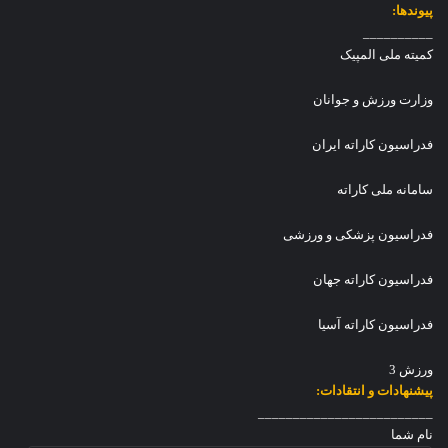
م
ا
پیوندها:
ی
ی
__________
د
د
کمیته ملی المپیک
پ
ر
س
ر
وزارت ورزش و جوانان
ر
ق
ا
ا
فدراسیون کاراته ایران
ن
ب
ت‌
سامانه ملی کاراته
ه
ا
فدراسیون پزشکی و ورزشی
ی
ل
فدراسیون کاراته جهان
ی
گ
ج
فدراسیون کاراته آسیا
و
ا
ورزش 3
ن
پیشنهادات و انتقادات:
ا
_________________________
ن
نام شما