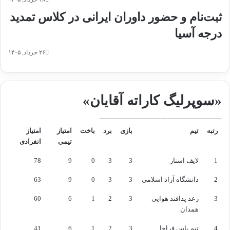
ثبت‌نام و حضور داوران ایرانی در کلاس تمدید
درجه آسیا
۲۶ خرداد, ۱۴۰۵
«سوپرلیگ کاراته آقایان»
__________________________________
رتبه
تیم
بازی
برد
باخت
امتیاز
امتیاز
تیمی
انفرادی
1
لایف استار
3
3
0
9
78
2
دانشگاه آزاد اسلامی
3
3
0
9
63
3
رعد پدافند هوایی
3
2
1
6
60
همدان
4
تیم پاس فراجا
3
2
1
6
41