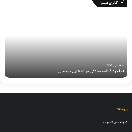
ح
ی
گالری فیلم
ل
ت
ه
ی
ع
گ
چ
م
م
ز
ه
م
ل
ا
ا
ل
ک
ر
ر
ی
ر
ش
م
ن
د
ش
ا
و
ف
ب
ر
ج
ا
ک
د
و
ط
ه
۸ آبان, ۱۴۰۱
و
ا
عملکرد فاطمه صادقی در انتخابی تیم ملی
گ
م
خ
ی
ن
ه
ب
ت
ا
ص
ر
ی
ن
ا
ا
م
و
د
ز
م
ج
ق
ش
ل
و
ی
ر
پیوندها:
ی
ا
د
ا
__________
ک
ن
ر
ی
کمیته ملی المپیک
ا
ا
ا
ط
ر
ن