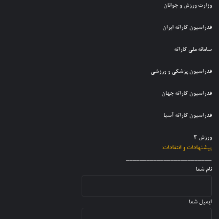
ن
ف
وزارت ورزش و جوانان
ا
د
ت
ع
ت
خ
خ
ل
فدراسیون کاراته ایران
ه
ت
ا
ی
ن
ر
ب
ت
و
سامانه ملی کاراته
ا
ی
ی
ج
ن
ت
م
و
ب
فدراسیون پزشکی و ورزشی
ی
م
ا
ر
م
ل
ن
گ
فدراسیون کاراته جهان
م
ی
ا
ز
ل
ک
ن
ا
ی
فدراسیون کاراته آسیا
ا
پ
ر
ر
س
ش
ا
ورزش 3
ر
د
ت
پیشنهادات و انتقادات:
ا
ه
_________________________
ن
نام شما
ایمیل شما