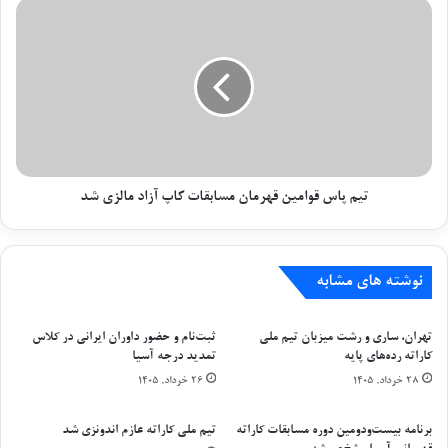
ا
ت
اعتباری قوامین به این رقابت ها اعزام شد.
ن
ی
ک
م
ا
پ
برچسب ها
آقايان
کاراته
کوميته
ليگ
ر
ا
ا
س
ت
ق
ه
و
ب
ا
ا
م
تیم پاس قوامین قهرمان مسابقات کاپ آزاد مالزی شد
ن
ی
و
ن
ا
ق
ن
نوشته های مشابه
ه
م
ر
ش
م
تهران، ساری و رشت میزبان تیم ملی
ثبت‌نام و حضور داوران ایرانی در کلاس
خ
ا
کاراته رده‌های پایه
تمدید درجه آسیا
ص
ن
۲۸ خرداد, ۱۴۰۵
۲۶ خرداد, ۱۴۰۵
ش
م
د
س
ا
برنامه بیست‌ودومین دوره مسابقات کاراته
تیم ملی کاراته عازم اندونزی شد