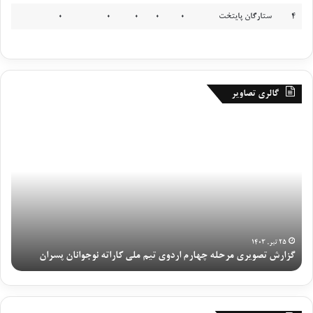
4
ستارگان پایتخت
0
0
0
0
0
گالری تصاویر
گ
ر
ز
و
ا
ز
ر
پ
ش
ا
ت
ی
ص
ا
و
ن
ی
ی
۲۵ تیر, ۱۴۰۳
گزارش تصویری مرحله چهارم اردوی تیم ملی کاراته نوجوانان پسران
رو
ر
ا
ی
ر
م
د
ر
و