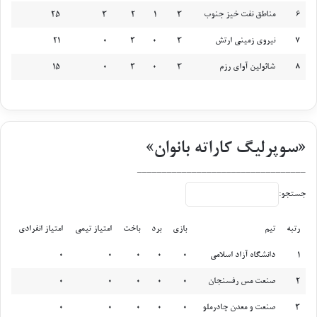
6
مناطق نفت خیز جنوب
3
1
2
3
25
7
نیروی زمینی ارتش
3
0
3
0
21
8
شائولین آوای رزم
3
0
3
0
15
«سوپرلیگ کاراته بانوان»
__________________________________
جستجو:
رتبه
تیم
بازی
برد
باخت
امتیاز تیمی
امتیاز انفرادی
رتبه
تیم
بازی
برد
باخت
امتیاز تیمی
امتیاز انفرادی
1
دانشگاه آزاد اسلامی
0
0
0
0
0
2
صنعت مس رفسنجان
0
0
0
0
0
3
صنعت و معدن چادرملو
0
0
0
0
0