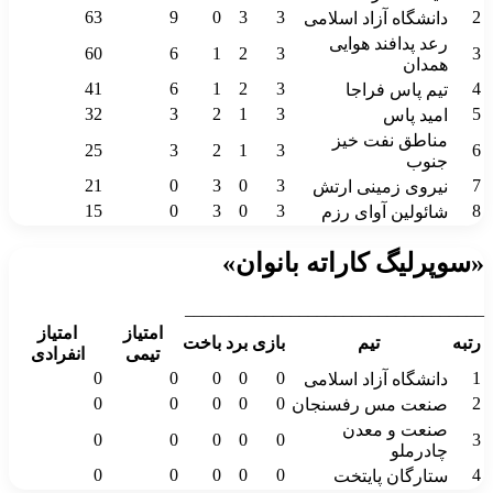
63
9
0
3
3
2
دانشگاه آزاد اسلامی
رعد پدافند هوایی
60
6
1
2
3
3
همدان
41
6
1
2
3
4
تیم پاس فراجا
32
3
2
1
3
5
امید پاس
مناطق نفت خیز
25
3
2
1
3
6
جنوب
21
0
3
0
3
7
نیروی زمینی ارتش
15
0
3
0
3
8
شائولین آوای رزم
«سوپرلیگ کاراته بانوان»
__________________________________
امتیاز
امتیاز
رتبه
تیم
بازی
برد
باخت
تیمی
انفرادی
0
0
0
0
0
1
دانشگاه آزاد اسلامی
0
0
0
0
0
2
صنعت مس رفسنجان
صنعت و معدن
0
0
0
0
0
3
چادرملو
0
0
0
0
0
4
ستارگان پایتخت