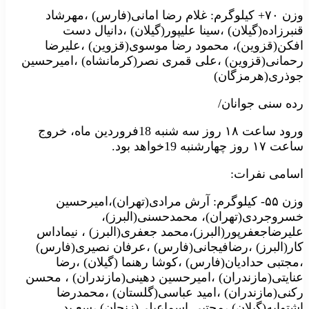
وزن ۷۰+ کیلوگرم: غلام رضا امانی(فارس) ،مهرشاد
قنبرزاده(گیلان) ،سینا علیپور(گیلان) ،دانیال دست
افکن(قزوین)، محمود رضا موسوی(قزوین) ،علیرضا
رحمانی(قزوین) ،علی قمری نصر(کرمانشاه) ،امیرحسین
جوذری(هرمزگان)
رده سنی جوانان/
ورود ساعت ۱۸ روز سه شنبه 18فروردین ماه، خروج
ساعت ۱۷ روز چهارشنبه 19خواهد بود.
اسامی نفرات:
وزن ۵۵- کیلوگرم: آرش مرادی(تهران)،امیرحسین
خسروجردی(تهران)، محمدحسنی(البرز)،
علیرضاجعفرپور(البرز)،محمد جعفری(البرز) ، نیماداس
کار(البرز) ،رضافیجانی(فارس) ،عرفان نصیری(فارس)
،مجتبی حدادیان(فارس) ،کوشا رهنما (گیلان) ،رضا
عنایتی(مازندران) ،امیرحسین دهینی(مازندران) ، محسن
رکنی(مازندران) ،امید عباسی(گلستان) ،محمدرضا
اشتوابه(گیلان) ،مجتبی اسماعیلی(زنجان) ،سعـید