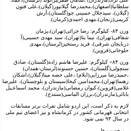
علی نژاد(مازندران) ،سامان صفربیرانوند (لرستان)،عماد
سلطانیا(اصفهان)،محمدرضا گیلانپور(گیلان)،علی فتون
(گیلان)، سیدجلال حسینی جو(گلستان)،آرش
کریمی(زنجان)،مهدی احمدی(کرمان).
وزن ۸۴- کیلوگرم: رضا خزائی(تهران)،پژمان
شقاقی(تهران)، نیما بنا(تهران)، سید مهدی حسینی(آ
ذربایجان شرقی)، فرید رستخیز(لرستان)،مهدی
حلوخانی(قزوین).
وزن ۸۴+ کیلوگرم: علیرضا هاشم زاده(گلستان)، صادق
سنچولی(گلستان)، حسین حسنوند(لرستان-همدان)
،حمیدرضا میرزایی(ایلام) ،علی حصه مینا(گیلان)،اشکان
رهنما(تهران)،محمدامین کیخا(سیستان و بلوچستان)، علیرضا
غلامی(قزوین)،کیوان رمضانی(مازندران)، محمد اسماعـیل
بابائی(مازندران)،برزان الماسی(سنندج).
لازم به ذکر است، این اردو شامل نفرات برتر مسابقات
انتخابی قهرمانی کشور در کرمانشاه و نیز اعضای تیم ملی
در سال ۹۳ نمی شود.
برچسب ها