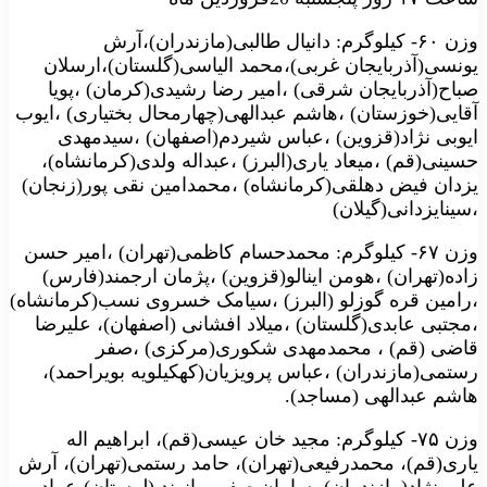
وزن ۶۰- کیلوگرم: دانیال طالبی(مازندران)،آرش
یونسی(آذربایجان غربی)،محمد الیاسی(گلستان)،ارسلان
صباح(آذربایجان شرقی) ،امیر رضا رشیدی(کرمان) ،پویا
آقایی(خوزستان) ،هاشم عبدالهی(چهارمحال بختیاری) ،ایوب
ایوبی نژاد(قزوین) ،عباس شیردم(اصفهان) ،سیدمهدی
حسینی(قم) ،میعاد یاری(البرز) ،عبداله ولدی(کرمانشاه)،
یزدان فیض دهلقی(کرمانشاه) ،محمدامین نقی پور(زنجان)
،سینایزدانی(گیلان)
وزن ۶۷- کیلوگرم: محمدحسام کاظمی(تهران) ،امیر حسن
زاده(تهران) ،هومن اینالو(قزوین) ،پژمان ارجمند(فارس)
،رامین قره گوزلو (البرز) ،سیامک خسروی نسب(کرمانشاه)
،مجتبی عابدی(گلستان) ،میلاد افشانی (اصفهان)، علیرضا
قاضی (قم) ، محمدمهدی شکوری(مرکزی) ،صفر
رستمی(مازندران) ،عباس پرویزیان(کهکیلویه بویراحمد)،
هاشم عبدالهی (مساجد).
وزن ۷۵- کیلوگرم: مجید خان عیسی(قم)، ابراهیم اله
یاری(قم)، محمدرفیعی(تهران)، حامد رستمی(تهران)، آرش