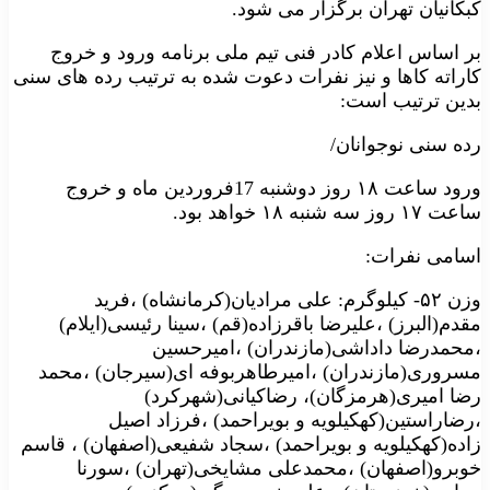
کبکانیان تهران برگزار می شود.
بر اساس اعلام کادر فنی تیم ملی برنامه ورود و خروج
کاراته کاها و نیز نفرات دعوت شده به ترتیب رده های سنی
بدین ترتیب است:
رده سنی نوجوانان/
ورود ساعت ۱۸ روز دوشنبه 17فروردین ماه و خروج
ساعت ۱۷ روز سه شنبه ۱۸ خواهد بود.
اسامی نفرات:
وزن ۵۲- کیلوگرم: علی مرادیان(کرمانشاه) ،فرید
مقدم(البرز) ،علیرضا باقرزاده(قم) ،سینا رئیسی(ایلام)
،محمدرضا داداشی(مازندران) ،امیرحسین
مسروری(مازندران) ،امیرطاهربوفه ای(سیرجان) ،محمد
رضا امیری(هرمزگان)، رضاکیانی(شهرکرد)
،رضاراستین(کهکیلویه و بویراحمد) ،فرزاد اصیل
زاده(کهکیلویه و بویراحمد) ،سجاد شفیعی(اصفهان) ، قاسم
خوبرو(اصفهان) ،محمدعلی مشایخی(تهران) ،سورنا