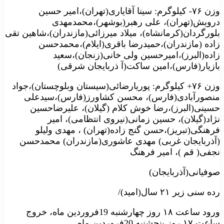
وزن ۷۶- کیلوگرم: سینا آقایاری(تهران)،امیر حسین
درویش(تهران)، علی رهبر(بوشهر)،محمدمهدی
بلورگردان(کرمانشاه)، میلاد میرزائی(مازندران)،شاهین تقی
زاده (مازندران)،حمیدرضا باقری(ایلام)،محمدحسن
زاده(البرز)،امیرحسین ولی خانی(زنجان)،سعید
بازیار(فارس)،امین ساکت(آ ذربایجان شرقی)
وزن ۷۶+ کیلوگرم: پوریارضائی(سیستان وبلوچستان)،جواد
منصورآبادی(فارس)، محسن کشاورز(فارس)،سیدعلی
حسینی(البرز)،رضا خوش کلام (گیلان)، علیرضاحسین
نژاد(گیلان)، حسین زمانی(نیروی انتظامی)، امیر
فرهنگی(تبریز)،حسن گنج زاده(تهران) ، مهدی ولیلو
(آذربایجان غربی) مهدی عاشوری(مازندران) محمدحسن
نجفی( قم )، امیر فرهنگ
صوفیانی(آذربایجان)
رده سنی زیر ۲۱ سال(امید)/
ورود ساعت ۱۸ روز چهارشنبه 19فروردین ماه، خروج
ساعت ۱۷ روز پنجشنبه 20فروردین ماه