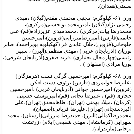
نعـمتی(همدان).
وزن ۶۱- کیلوگرم: مجتبی محمدی مقدم(گیلان) ،مهدی
رحیمی نژاد(گیلان) ،امیرمحمد بولحسنی(مرکزی)،
محمدرضا بیات(مرکزی) ،محمدمهدی عزیززاده(قم)،علی
حاتمی(فارس)،امیررضامیرزایی(قزوین)،امیرحسین
جلوخانی(قزوین)،جلال عابدی فر (کهکیلویه بویراحمد)، صابر
پوریان (آذربایجان غربی) ،مهدی منظمی(البرز) ، سپهر
رئیسی(چهارمحال بختیاری) ،فرید صفری(آذربایجان شرقی)،
پوریا مرادی (اصفهان ) .
وزن ۶۸- کیلوگرم: امیرحسین گرگی نسب (هرمزگان)
،علیرضا جوانمردی (فارس) ،رئوف دست افکن
(قزوین)،امیرحسین جوانی (آذربایجان غربی) ،امیرحسین
حجازی (قم) ، علیرضا نجاتی (قم)،امیریوسف حسینی
(کرمان) ،میلاد بهمنی (تهران)، طاهامحقق(تهران)،علی
اکبردستجانی(تهران)،علیرضا قربانی(اصفهان)،
محمدرضاکمالی(البرز)، حمیدرضا میرزایی(لرستان)، محمد
سهرابی (کرمانشاه)، مهدی شفیعی(ایلام) ،زرتشت
ترجانی(مازندران).