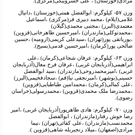
مرادی(خوزستان) ، علی خسروبیگی(مرکزی).
وزن ۵۷- کیلوگرم: ابوالفضل همتی(خوزستان) ،دانیال
غلامی(ایلام) ،محمد دبیری فر(مرکزی) ،اسماعیل
معتمدی(البرز) ،مجتبی محمدی(گیلان)
،محمدتوکلی(مازندران) ،امیرحسین طاهرخانی(قزوین)
،پوریاتقی پور(تهران) ،سیدعلی کریمی(ارومیه) ،حسین
صالحی پور(کرمان) ،امیرحسین قدمی(بسیج).
وزن ۶۳- کیلوگرم: عرفان شجاعی(کرمان) ،علی
ابراهیمی(آذربایجان غربی) ،عرفان فرخ معال(آذربایجان
غربی) ،امیرمحمدروحی(مازندران) ،سید ابوالفضل
حسینی(بوشهر) ،امیرنجفی نیا(قم) ،سجادفخیمی(البرز)
،علی کمالی(کرمان) ،محمدامین طباطبایی(قزوین)
،محمدرضا ملک محمدی(قزوین) ،محمدرسولی(خراسان
رضوی).
وزن ۷۰- کیلوگرم: هادی طاهرپور(آذربایجان غربی) ،امیر
رضا خوش رفتار(مازندران) ، ابوالفضل
محمدنسب(مازندران) ،علی کفائی(تهران) ،نیما
مرادی(اصفهان) ،میلاد رنجبربله شاهی(قزوین ).