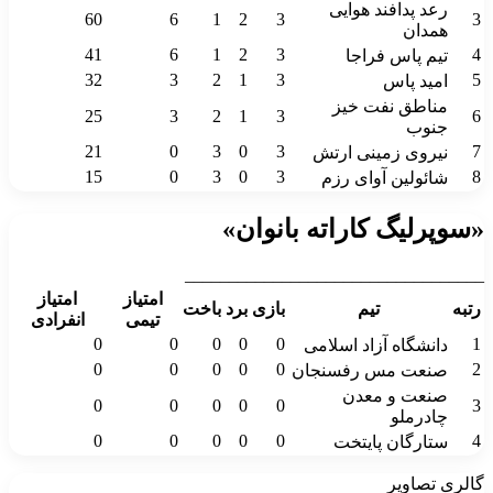
رعد پدافند هوایی
60
6
1
2
3
3
همدان
41
6
1
2
3
4
تیم پاس فراجا
32
3
2
1
3
5
امید پاس
مناطق نفت خیز
25
3
2
1
3
6
جنوب
21
0
3
0
3
7
نیروی زمینی ارتش
15
0
3
0
3
8
شائولین آوای رزم
«سوپرلیگ کاراته بانوان»
__________________________________
امتیاز
امتیاز
رتبه
تیم
بازی
برد
باخت
تیمی
انفرادی
0
0
0
0
0
1
دانشگاه آزاد اسلامی
0
0
0
0
0
2
صنعت مس رفسنجان
صنعت و معدن
0
0
0
0
0
3
چادرملو
0
0
0
0
0
4
ستارگان پایتخت
گالری تصاویر