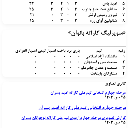
5
امید پاس
3
1
2
3
32
6
مناطق نفت خیز جنوب
3
1
2
3
25
7
نیروی زمینی ارتش
3
0
3
0
21
8
شائولین آوای رزم
3
0
3
0
15
«سوپرلیگ کاراته بانوان»
__________________________________
رتبه
تیم
بازی
برد
باخت
امتیاز تیمی
امتیاز انفرادی
1
دانشگاه آزاد اسلامی
0
0
0
0
0
2
صنعت مس رفسنجان
0
0
0
0
0
3
صنعت و معدن چادرملو
0
0
0
0
0
4
ستارگان پایتخت
0
0
0
0
0
گالری تصاویر
مرحله چهارم انتخابی تیم ملی کاراته امید پسران
۲۵ تیر, ۱۴۰۳
مرحله چهارم انتخابی تیم ملی کاراته امید پسران
گزارش تصویری مرحله چهارم اردوی تیم ملی کاراته نوجوانان پسران
۲۵ تیر, ۱۴۰۳