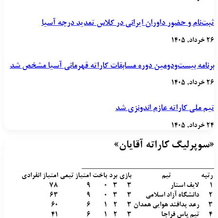
ثبت‌نام و حضور داوران ایرانی در کلاس تمدید درجه آسیا
۲۶ خرداد, ۱۴۰۵
برنامه بیست‌ودومین دوره مسابقات کاراته قهرمانی آسیا مشخص شد
۲۶ خرداد, ۱۴۰۵
تیم ملی کاراته عازم اندونزی شد
۲۴ خرداد, ۱۴۰۵
«سوپرلیگ کاراته آقایان»
__________________________________
رتبه
تیم
بازی
برد
باخت
امتیاز تیمی
امتیاز انفرادی
1
لایف استار
3
3
0
9
78
2
دانشگاه آزاد اسلامی
3
3
0
9
63
3
رعد پدافند هوایی همدان
3
2
1
6
60
4
تیم پاس فراجا
3
2
1
6
41