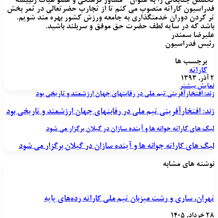
تخصص جنابعالی را به عنوان " مشاور فرهنگی و عضو هیات رئبیسه
فدراسیون کاراته منصوب می کنم تا از تجارب حضرتعالی در ثمر بخش
تر کردن دوران خدمتگذاری به جامعه ورزش کشور بهره مند شویم.
باشد که در سایه لطف حضرت حق موفق و سربلند باشید.
علیرضا سمندر
رئیس فدراسیون
برچسب ها
کاراته
۲ آذر, ۱۳۹۳
نمایش بیشتر
زند: افتخارآفريني تيم ملي در رقابتهاي جهان ارزشمند و تاريخي بود
زند: افتخارآفريني تيم ملي در رقابتهاي جهان ارزشمند و تاريخي بود
ليگ هاي كاراته جوانه ها و آينده سازان در گيلان برگزار مي شود
ليگ هاي كاراته جوانه ها و آينده سازان در گيلان برگزار مي شود
نوشته های مشابه
تهران، ساری و رشت میزبان تیم ملی کاراته رده‌های پایه
۲۸ خرداد, ۱۴۰۵