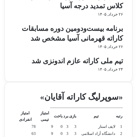
د
ق
کلاس تمدید درجه آسیا
م
ا
۲۶ خرداد, ۱۴۰۵
ز
ب
ن
ت
برنامه بیست‌ودومین دوره مسابقات
د
ه
ه
ا
کاراته قهرمانی آسیا مشخص شد
ن
ي
۲۶ خرداد, ۱۴۰۵
ی
ج
ا
ه
ز
ا
تیم ملی کاراته عازم اندونزی شد
ب
ن
۲۴ خرداد, ۱۴۰۵
ه
ي
و
آ
ک
ل
ی
م
«سوپرلیگ کاراته آقایان»
ل
ا
ن
ن
__________________________________
د
ر
امتیاز
امتیاز
رتبه
تیم
بازی
برد
باخت
ا
ا
تیمی
انفرادی
ر
ج
1
لایف استار
3
3
0
9
78
د
ش
2
دانشگاه آزاد اسلامی
3
3
0
9
63
/
ن