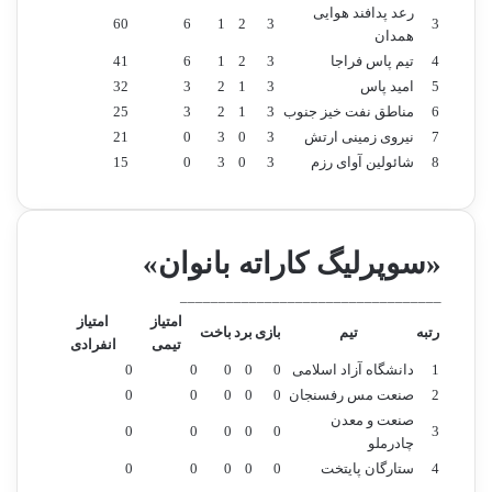
رعد پدافند هوایی
ح
م
60
6
1
2
3
3
همدان
ر
ي
4
تیم پاس فراجا
3
2
1
6
41
م
گ
5
امید پاس
3
1
2
3
32
ت
ر
6
مناطق نفت خیز جنوب
3
1
2
3
25
ا
ف
7
م
نیروی زمینی ارتش
3
0
ت
3
0
21
ا
ي
8
شائولین آوای رزم
3
0
3
0
15
م‌
م
ز
ا
د
«سوپرلیگ کاراته بانوان»
ه
__________________________________
ر
ا
امتیاز
امتیاز
رتبه
تیم
بازی
برد
باخت
م
تیمی
انفرادی
ت
1
دانشگاه آزاد اسلامی
0
0
0
0
0
و
2
صنعت مس رفسنجان
0
0
0
0
0
ل
صنعت و معدن
0
0
0
0
0
3
ی
چادرملو
آ
4
ستارگان پایتخت
0
0
0
0
0
ن