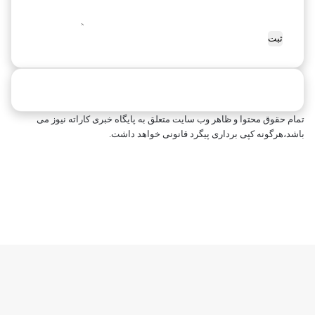
ی
۶
س
تمام حقوق محتوا و ظاهر وب سایت متعلق به پایگاه خبری کاراته نیوز می
باشد،هرگونه کپی برداری پیگرد قانونی خواهد داشت.
فیسبوک
ایکس
اینستاگرام
تلگرام
خوراک
بله
ایکس
واتس
تلگرام
فیسبوک
آپارات
لینکداین
دکمه
آپ
بازگشت
به
بالا