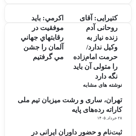
ک
کتیرایی: آقای
ا
اكرمي: بايد
ت
ك
روحانی آدم
موفقيت در
ی
ر
ر
م
زنده نیاز به
رقابتهاي جهاني
ا
ي
وکیل ندارد/
آلمان را جشن
ی
:
ی
ب
حرمت امام‌زاده
مي گرفتيم
:
ا
را متولی آن باید
آ
ي
ق
د
نگه دارد
ا
م
نوشته های مشابه
ی
و
ر
ف
تهران، ساری و رشت میزبان تیم ملی
و
ق
ح
ي
کاراته رده‌های پایه
ا
ت
۲۸ خرداد, ۱۴۰۵
ن
د
ی
ر
ثبت‌نام و حضور داوران ایرانی در
آ
ر