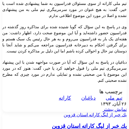
تیم ملی کاراته از سوی مسئولان فدراسیون به شما پیشنهادی شده است یا
خیر، گفت:‌ به هیچ عنوان در مورد سرمربیگری تیم ملی به من پیشنهادی
نشده و اصلا در مورد این موضوع اطلاعی ندارم.
وی در پاسخ به این سؤال که گویا شنیده شده برای مذاکره روز گذشته در
فدراسیون حضور داشته‌اید و آیا این موضوع صحت دارد، اظهار داشت: من
هفته‌ای یک بار به فدراسیون می‌روم و به هر حال رئیس یک سبک هستم و
برای گرفتن احکام به دبیرخانه فدراسیون مراجعه می‌کنم و شاید آنجا با
دوستان نیز حال و احوالی کرده باشم اما این دلیل بر مذاکره‌ کردن نیست.
دباغیان در پاسخ به این سؤال که آیا در صورت مواجهه شدن با این پیشنهاد
سرمربیگری تیم ملی را قبول خواهید کرد یا خیر، گفت: هنوز که در مورد
این موضوع با من صحبتی نشده و تمایلی ندارم در مورد چیزی که مطرح
نشده صحبتی کنم.
برچسب ها
تیم ملی
دباغیان
کاراته
۲۶ آبان, ۱۳۹۳
نمایش بیشتر
يك خبر از ليگ كاراته استان قزوين
يك خبر از ليگ كاراته استان قزوين