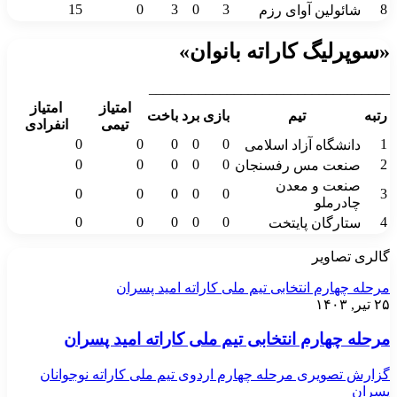
15
0
3
0
3
8
شائولین آوای رزم
«سوپرلیگ کاراته بانوان»
__________________________________
امتیاز
امتیاز
رتبه
تیم
بازی
برد
باخت
تیمی
انفرادی
0
0
0
0
0
1
دانشگاه آزاد اسلامی
0
0
0
0
0
2
صنعت مس رفسنجان
صنعت و معدن
0
0
0
0
0
3
چادرملو
0
0
0
0
0
4
ستارگان پایتخت
گالری تصاویر
مرحله چهارم انتخابی تیم ملی کاراته امید پسران
۲۵ تیر, ۱۴۰۳
مرحله چهارم انتخابی تیم ملی کاراته امید پسران
گزارش تصویری مرحله چهارم اردوی تیم ملی کاراته نوجوانان
پسران