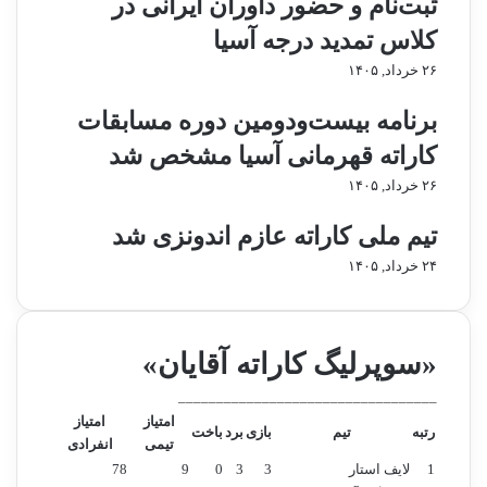
ثبت‌نام و حضور داوران ایرانی در
م
ر
د
ا
کلاس تمدید درجه آسیا
ی
ز
۲۶ خرداد, ۱۴۰۵
د
ک
ر
س
برنامه بیست‌ودومین دوره مسابقات
م
ب
ب
م
کاراته قهرمانی آسیا مشخص شد
ا
د
۲۶ خرداد, ۱۴۰۵
ر
ا
ز
ل
تیم ملی کاراته عازم اندونزی شد
ه
ب
د
ا
۲۴ خرداد, ۱۴۰۵
و
ز
م
م
ا
ن
«سوپرلیگ کاراته آقایان»
د
ن
__________________________________
د
امتیاز
امتیاز
رتبه
تیم
بازی
برد
باخت
تیمی
انفرادی
1
لایف استار
3
3
0
9
78