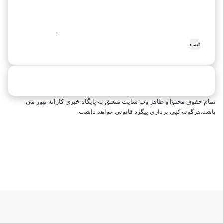
ر
۱
ی
۶
س
تمام حقوق محتوا و ظاهر وب سایت متعلق به پایگاه خبری کاراته نیوز می
باشد،هرگونه کپی برداری پیگرد قانونی خواهد داشت.
فیسبوک
ایکس
اینستاگرام
تلگرام
خوراک
بله
ایکس
واتس
تلگرام
فیسبوک
آپارات
لینکداین
دکمه
آپ
بازگشت
به
بالا