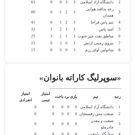
2
دانشگاه آزاد اسلامی
3
3
0
9
63
رعد پدافند هوایی
60
6
1
2
3
3
همدان
4
تیم پاس فراجا
3
2
1
6
41
5
امید پاس
3
1
2
3
32
6
مناطق نفت خیز جنوب
3
1
2
3
25
7
نیروی زمینی ارتش
3
0
3
0
21
8
شائولین آوای رزم
3
0
3
0
15
«سوپرلیگ کاراته بانوان»
__________________________________
امتیاز
امتیاز
رتبه
تیم
بازی
برد
باخت
تیمی
انفرادی
1
دانشگاه آزاد اسلامی
0
0
0
0
0
2
صنعت مس رفسنجان
0
0
0
0
0
صنعت و معدن
0
0
0
0
0
3
چادرملو
4
ستارگان پایتخت
0
0
0
0
0