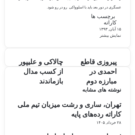
عسگری در دور بعد باید با اسلوواکی رو در رو شود.
برچسب ها
کاراته
۱۵ آبان, ۱۳۹۳
نمایش بیشتر
پ
پیروزی قاطع
چ
چالاکی و علیپور
ی
ا
احمدی در
از کسب مدال
ر
ل
و
ا
مبارزه دوم
بازماندند
ز
ک
نوشته های مشابه
ی
ی
ق
و
تهران، ساری و رشت میزبان تیم ملی
ا
ع
ط
ل
کاراته رده‌های پایه
ع
ی
۲۸ خرداد, ۱۴۰۵
ا
پ
ح
و