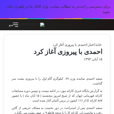
برای دسترسی راحت‌تر به مطالب سایت، وارد کانال ما در پلتفرم «بله»
شوید
جستجو برای
تغییر پوسته
منو
خانه
/
اخبار
/
احمدی با پیروزی آغاز کرد
احمدی با پیروزی آغاز کرد
۱۵ آبان, ۱۳۹۳
سعید احمدی نماینده وزن ۶۷- کیلوگرم گام اول را با پیروزی پشت سر
گذاشت.
به گزارش پایگاه خبری کاراته نیوز، در ادامه بیست و دومین دوره مسابقات
کاراته قهرمانی جهان که از صبح امروز پنجشنبه ( ۱۵ آبان ماه ) با حضور
۸۸۷ کاراته کا از ۱۱۶ کشور در برمن آلمان آغاز شده است.
سعید احمدی پس از استراحت در دور نخست به مصاف حریفی از گابن
رفت و توانست این کاراته کا را با نتیجه قاطع ۹ بر صفر پشت سر بگذارد.