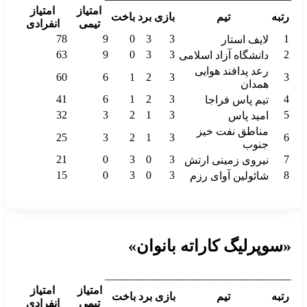
امتیاز
امتیاز
رتبه
تیم
بازی
برد
باخت
تیمی
انفرادی
78
9
0
3
3
1
لایف استار
63
9
0
3
3
2
دانشگاه آزاد اسلامی
رعد پدافند هوایی
60
6
1
2
3
3
همدان
41
6
1
2
3
4
تیم پاس فراجا
32
3
2
1
3
5
امید پاس
مناطق نفت خیز
25
3
2
1
3
6
جنوب
21
0
3
0
3
7
نیروی زمینی ارتش
15
0
3
0
3
8
شائولین آوای رزم
«سوپرلیگ کاراته بانوان»
__________________________________
امتیاز
امتیاز
رتبه
تیم
بازی
برد
باخت
تیمی
انفرادی