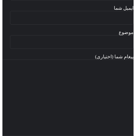
میل شما
ضوع
غام شما (اختیاری)