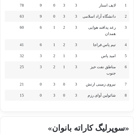
ا
1
لایف استار
3
3
0
9
78
ی
ر
2
دانشگاه آزاد اسلامی
3
3
0
9
63
ا
ن
3
رعد پدافند هوایی
3
2
1
6
60
گ
همدان
ذ
ش
4
تیم پاس فراجا
3
2
1
6
41
ت
5
امید پاس
3
1
2
3
32
6
مناطق نفت خیز
3
1
2
3
25
جنوب
7
نیروی زمینی ارتش
3
0
3
0
21
8
شائولین آوای رزم
3
0
3
0
15
«سوپرلیگ کاراته بانوان»