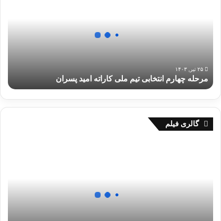
ح
ل
ه
چ
ه
ا
ر
۲۵ تیر, ۱۴۰۳
مرحله چهارم انتخابی تیم ملی کاراته امید پسران
م
ا
ن
ت
خ
گالری فیلم
ا
ب
ا
ی
ج
ت
ر
ی
ا
م
ی
م
ک
ل
ا
ی
ت