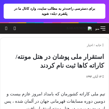
برای دسترسی راحت‌تر به مطالب سایت، وارد کانال ما در
پلتفرم «بله» شوید
تغییر پو
جس
منو
خانه
/
اخبار
استقرار ملی پوشان در هتل مونته/
کاراته کاها ثبت نام کردند
۱۳ آبان, ۱۳۹۳
تیم ملی کاراته کشورمان که بامداد امروز عازم بیست و
دومین دوره مسابقات قهرمانی جهان در آلمان شده ، پس
از ورود به برمن در هتل مونته استقرار یافت.