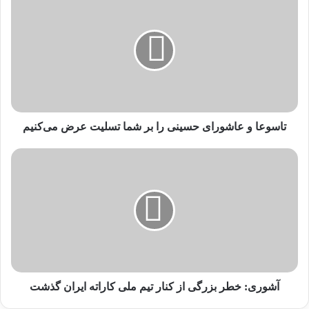
ا
س
برچسب ها
تیم ملی
کاراته
و
ع
ا
و
ع
ا
ش
تاسوعا و عاشورای حسینی را بر شما تسلیت عرض می‌کنیم
و
ر
آ
ا
ش
ی
و
ح
ر
س
ی
ی
:
ن
خ
ی
ط
ر
ر
ا
ب
آشوری: خطر بزرگی از کنار تیم ملی کاراته ایران گذشت
ب
ز