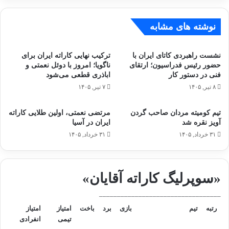
ر
ر
ش
گ
م
نوشته های مشابه
ی
ا
ا
ت
ز
نشست راهبردی کاتای ایران با
ترکیب نهایی کاراته ایران برای
س
ک
حضور رئیس فدراسیون؛ ارتقای
ناگویا؛ امروز با دوئل نعمتی و
ل
ن
فنی در دستور کار
اباذری قطعی می‌شود
ی
ا
۸ تیر, ۱۴۰۵
۷ تیر, ۱۴۰۵
ت
ر
ع
ت
ر
ی
تیم کومیته مردان صاحب گردن
مرتضی نعمتی، اولین طلایی کاراته
ض
م
آویز نقره شد
ایران در آسیا
م
م
۳۱ خرداد, ۱۴۰۵
۳۱ خرداد, ۱۴۰۵
ی‌
ل
ک
ی
ن
ک
«سوپرلیگ کاراته آقایان»
ی
ا
م
ر
__________________________________
ا
ت
رتبه
تیم
بازی
برد
باخت
امتیاز
امتیاز
ه
تیمی
انفرادی