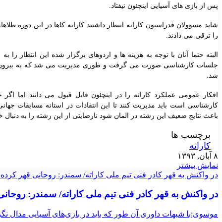
پس از بازی های آسیایی اینچئون نیفتاد
.
شاید مسوولان فدراسیون کاراته انتظار داشتند کاراته کاها در این دوره طلا
را ترقی می دادند
.
البته حتما آنان با توجه به هزینه ها و اردوهای برگزار شده این انتظار را به 
جلسات کارشناسی صورت می گرفت و طوری مدیریت می شد که به بیرون درز
شد
.
افکار عمومی عملکرد کاراته را در اینچئون قابل قبول می دانند اما اگر 
کارشناسی است باید مدیریت کنند تا این انتقادات در استانه مسابقات جهانی
باعث نتایج ضعیف این رشته در المان شود نارضایتی از این رشته را به دنبال 
برچسب ها
کاراته
۸ آبان, ۱۳۹۳
نمایش بیشتر
در واکنش به قهر کادر فنی تیم ملی کاراته/ سمندر: روحانی قهر کرده،
در واکنش به قهر کادر فنی تیم ملی کاراته/ سمندر: روحانی
موسوی:با شبهات داوری آن طور که باید در بازی‌های آسیایی مدال نگر