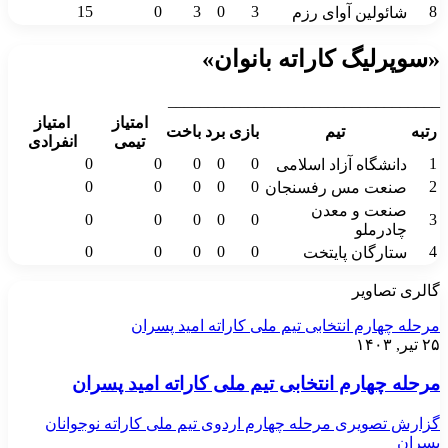
15
0
3
0
3
8
شائولین آوای رزم
«سوپرلیگ کاراته بانوان»
__________________________________
امتیاز
امتیاز
رتبه
تیم
بازی
برد
باخت
تیمی
انفرادی
0
0
0
0
0
1
دانشگاه آزاد اسلامی
0
0
0
0
0
2
صنعت مس رفسنجان
صنعت و معدن
0
0
0
0
0
3
چادرملو
0
0
0
0
0
4
ستارگان پایتخت
گالری تصاویر
مرحله چهارم انتخابی تیم ملی کاراته امید پسران
۲۵ تیر, ۱۴۰۳
مرحله چهارم انتخابی تیم ملی کاراته امید پسران
گزارش تصویری مرحله چهارم اردوی تیم ملی کاراته نوجوانان
پسران