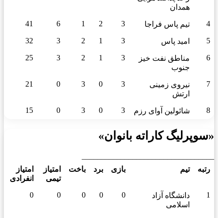
همدان
41
6
1
2
3
4
تیم پاس فراجا
32
3
2
1
3
5
امید پاس
25
3
2
1
3
6
مناطق نفت خیز
جنوب
21
0
3
0
3
7
نیروی زمینی
ارتش
15
0
3
0
3
8
شائولین آوای رزم
«سوپرلیگ کاراته بانوان»
__________________________________
رتبه
تیم
بازی
برد
باخت
امتیاز
امتیاز
تیمی
انفرادی
0
0
0
0
0
1
دانشگاه آزاد
اسلامی