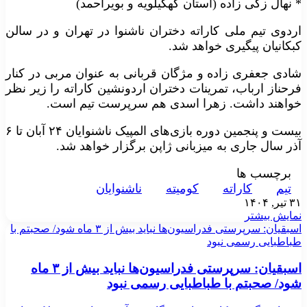
* نهال زکی زاده (استان کهگیلویه و بویراحمد)
اردوی تیم ملی کاراته دختران ناشنوا در تهران و در سالن
کبکانیان پیگیری خواهد شد.
شادی جعفری زاده و مژگان قربانی به عنوان مربی در کنار
فرحناز ارباب، تمرینات دختران اردونشین کاراته را زیر نظر
خواهند داشت. زهرا اسدی هم سرپرست تیم است.
بیست و پنجمین دوره بازی‌های المپیک ناشنوایان ۲۴ آبان تا ۶
آذر سال جاری به میزبانی ژاپن برگزار خواهد شد.
برچسب ها
تیم
کاراته
کومیته
ناشنوایان
۳۱ تیر, ۱۴۰۴
نمایش بیشتر
اسبقیان: سرپرستی فدراسیون‌ها نباید بیش از ۳ ماه شود/ صحبتم با
طباطبایی رسمی نبود
اسبقیان: سرپرستی فدراسیون‌ها نباید بیش از ۳ ماه
شود/ صحبتم با طباطبایی رسمی نبود