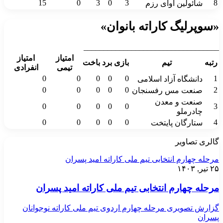
15
0
3
0
3
8
شائولین آوای رزم
«سوپرلیگ کاراته بانوان»
__________________________________
امتیاز
امتیاز
رتبه
تیم
بازی
برد
باخت
تیمی
انفرادی
0
0
0
0
0
1
دانشگاه آزاد اسلامی
0
0
0
0
0
2
صنعت مس رفسنجان
صنعت و معدن
0
0
0
0
0
3
چادرملو
0
0
0
0
0
4
ستارگان پایتخت
گالری تصاویر
مرحله چهارم انتخابی تیم ملی کاراته امید پسران
۲۵ تیر, ۱۴۰۳
مرحله چهارم انتخابی تیم ملی کاراته امید پسران
گزارش تصویری مرحله چهارم اردوی تیم ملی کاراته نوجوانان
پسران