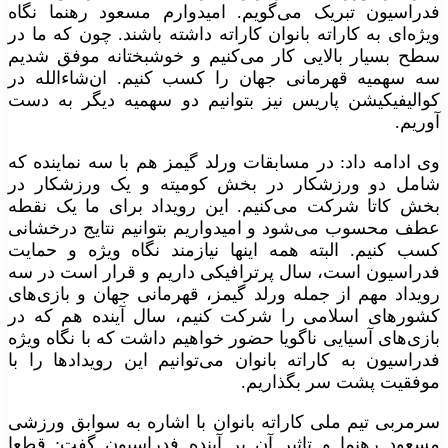
فدراسیون تبریک می‌گویم. امیدوارم مسعود رهنما نگاه
ویژه‌ای به کاراته بانوان کاراته داشته باشند. چون که ما در
سطح بسیار بالایی کار می‌کنیم و خوشبختانه موفق شدیم
سه سهمیه قهرمانی جهان را کسب کنیم. ان‌شاءالله در
کوالیفیکیشن پاریس نیز بتوانیم دو سهمیه دیگر به دست
آوریم.
وی ادامه داد: در مسابقات ورلد گیمز هم با سه نماینده که
شامل دو ورزشکار در بخش کومیته و یک ورزشکار در
بخش کاتا شرکت می‌کنیم. این رویداد برای ما یک نقطه
عطف محسوب می‌شود و امیدواریم بتوانیم نتایج درخشانی
کسب کنیم. البته همه اینها نیازمند نگاه ویژه و حمایت
فدراسیون است، سال پرترافیکی داریم و قرار است در سه
رویداد مهم از جمله ورلد گیمز، قهرمانی جهان و بازی‌های
کشورهای اسلامی را شرکت کنیم، سال آینده هم که در
بازی‌های آسیایی ناگویا حضور خواهیم داشت که با نگاه ویژه
فدراسیون به کاراته بانوان می‌توانیم این رویدادها را با
موفقیت پشت سر بگذاریم.
سرمربی تیم ملی کاراته بانوان با اشاره به سوابق ورزشی
مسعود رهنما و تاثیر آن بر آینده فدراسیون گفت: قطعا