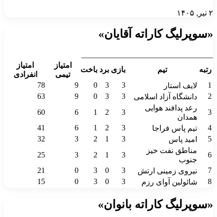
۲ تیر, ۱۴۰۵
«سوپرلیگ کاراته آقایان»
__________________________________
امتیاز
امتیاز
رتبه
تیم
بازی
برد
باخت
تیمی
انفرادی
78
9
0
3
3
1
لایف استار
63
9
0
3
3
2
دانشگاه آزاد اسلامی
رعد پدافند هوایی
60
6
1
2
3
3
همدان
41
6
1
2
3
4
تیم پاس فراجا
32
3
2
1
3
5
امید پاس
مناطق نفت خیز
25
3
2
1
3
6
جنوب
21
0
3
0
3
7
نیروی زمینی ارتش
15
0
3
0
3
8
شائولین آوای رزم
«سوپرلیگ کاراته بانوان»