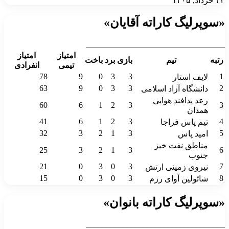
۲۴ خرداد, ۱۴۰۵
«سوپرلیگ کاراته آقایان»
__________________________________
امتیاز
امتیاز
رتبه
تیم
بازی
برد
باخت
تیمی
انفرادی
78
9
0
3
3
1
لایف استار
63
9
0
3
3
2
دانشگاه آزاد اسلامی
رعد پدافند هوایی
60
6
1
2
3
3
همدان
41
6
1
2
3
4
تیم پاس فراجا
32
3
2
1
3
5
امید پاس
مناطق نفت خیز
25
3
2
1
3
6
جنوب
21
0
3
0
3
7
نیروی زمینی ارتش
15
0
3
0
3
8
شائولین آوای رزم
«سوپرلیگ کاراته بانوان»
__________________________________