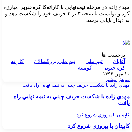
مهدی‌زاده در مرحله نیمه‌نهایی با کاراته‌کا کره‌‌جنوبی مبارزه
کرد و توانست با نتیجه ۳ بر ۲ حریف خود را شکست دهد و
به دیدار پایانی برسد.
برچسب ها
آقايان
تيم ملی
تيم ملی بزرگسالان
کاراته
کره جنوبی
کوميته
۱۱ مهر, ۱۳۹۳
نمایش بیشتر
مهدي زاده با شکست حريف چيني به نيمه نهايي راه يافت
مهدي زاده با شکست حريف چيني به نيمه نهايي راه
يافت
کاپيتان با پيروزي شروع کرد
کاپيتان با پيروزي شروع کرد