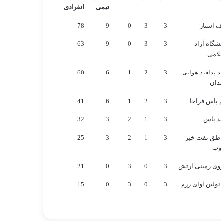
تیمی
انفرادی
بازی
برد
باخت
امتیاز
امتیاز
ف استار
3
3
0
9
78
تیمی
انفرادی
شگاه آزاد
3
3
0
9
63
لامی
 پدافند هوایی
3
2
1
6
60
دان
 پاس فراجا
3
2
1
6
41
د پاس
3
1
2
3
32
اطق نفت خیز
3
1
2
3
25
وب
وی زمینی ارتش
3
0
3
0
21
ولین آوای رزم
3
0
3
0
15