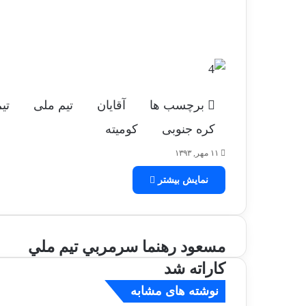
برچسب ها
آقايان
تيم ملی
تي
کره جنوبی
کوميته
۱۱ مهر, ۱۳۹۳
نمایش بیشتر
م
مسعود رهنما سرمربي تيم ملي
س
کاراته شد
ع
و
نوشته های مشابه
د