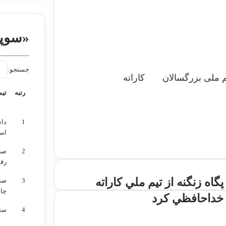
«سوپر
_________
جستجو:
م ملی بزرگسالان
کاراته
رتبه
تیم
رتبه
تیم
1
دان
اس
2
صن
رف
پ
پگاه زنگنه از تيم ملي کاراته
3
صن
گ
چاد
خداحافظي کرد
ا
4
ستا
ه
ز