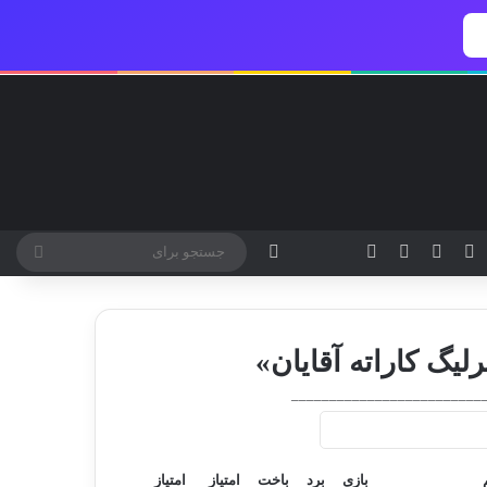
یسبوک
ایکس
اینستاگرام
تلگرام
خوراک
آپارات
بله
تغییر پوسته
جستج
برای
لیگ کاراته آقایان»
_________________________
بازی
برد
باخت
امتیاز
امتیاز