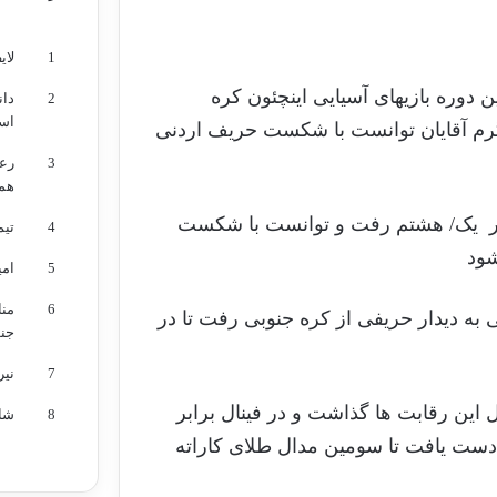
رتبه
تیم
1
لای
ن دوره بازیهای آسیایی اینچئون کره
2
دان
اس
 مهدی زاده نماینده وزن ۶۰- کیلوگرم آقایان توانست با شکست حریف اردنی
3
رعد
هم
 دور یک/ هشتم رفت و توانست با شکست
4
تیم
شود
5
امی
6
من
ه دیدار حریفی از کره جنوبی رفت تا در
جن
7
نیر
این رقابت ها گذاشت و در فینال برابر
8
شائ
طفی عبدالرحمان از اردن به نتیجه ۶ بر ۳ دست یافت تا سومین مدال طلای کاراته