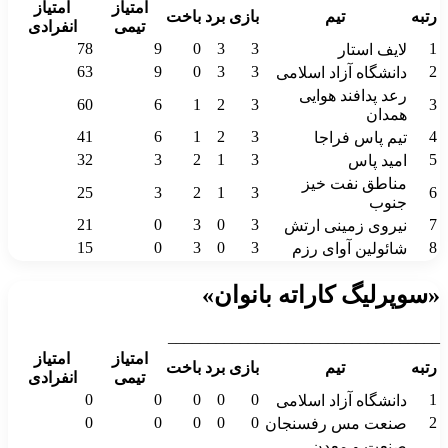
امتیاز
امتیاز
رتبه
تیم
بازی
برد
باخت
تیمی
انفرادی
78
9
0
3
3
1
لایف استار
63
9
0
3
3
2
دانشگاه آزاد اسلامی
رعد پدافند هوایی
60
6
1
2
3
3
همدان
41
6
1
2
3
4
تیم پاس فراجا
32
3
2
1
3
5
امید پاس
مناطق نفت خیز
25
3
2
1
3
6
جنوب
21
0
3
0
3
7
نیروی زمینی ارتش
15
0
3
0
3
8
شائولین آوای رزم
«سوپرلیگ کاراته بانوان»
__________________________________
امتیاز
امتیاز
رتبه
تیم
بازی
برد
باخت
تیمی
انفرادی
0
0
0
0
0
1
دانشگاه آزاد اسلامی
0
0
0
0
0
2
صنعت مس رفسنجان
صنعت و معدن