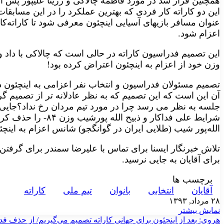
همچنین قرار شد در مورد فاطمه چالاکی و رزیتا علیپور پس ا
عنوان مسافر بازیهای آسیایی اینچئون معرفی شود تا کاراته‌ک
اعزام شود.
این تصمیم فدراسیون کاراته در حالی است که چالاکی با داد و
وزن خود از اعزام به اینچئون اعتراض کرده بود!
تصمیم مسئولان فدراسیون و انتخاب نفر اعزامی به اینچئون 
آن این است که این تصمیم که به نظر عادلانه تر از تصمیم
جلسه به نظر می رسد چرا در مورد تیم مردان رخ نداد؟جایی
شرایط علی فداکار و ذبی
الله‌پور شیب (طلایی ایران در گوانگجو) شانس اعزام به اینچئ
تلاش خبرنگار ایسنا برای تماس با علیرضا سمندر برای گرفتن
برای آقایان به جایی نرسید.
برچسب ها
آقايان
انتخابی
بانوان
تيم ملی
کاراته
۲۸ مرداد, ۱۳۹۳
نمایش بیشتر
هروی: بعد از اینچئون برای جهانی کاراته تصمیم می‌گیریم/ از حذف فدا