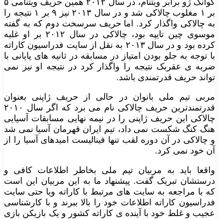
گوانگ ژو برابر ویتنام، در سال ۲۰۱۲ همین حریف ویتنامی ۵
بر ۱ مغلوب چالاکی شد و در سال ۲۰۱۳ نیز ۹ بر ۱ نتیجه را
به چالاکی واگذار کرد. اما حریف سرسخت دوم که به گفته
موسوی چین تایپه بود، چالاکی در سال ۲۰۱۲ بر او غلبه
کرده بود و در سال ۲۰۱۳ به نقل از سایت فدراسیون کاراته
با توجه به جلو بودن امتیاز در مسابقه در ثانیه های پایانی با
ضربه ی عقربک نتیجه را واگذار کرد در نتیجه او نیز نمی
تواند حریف قدرتمندی باشد.
مربی تیم ملی بانوان در حالی از حریف ژاپنی بعنوان
قدرتمندترین حریف چالاکی نام می برد که اگر سال ۲۰۱۰
چالاکی این حریف ژاپنی را در نیمه نهایی مسابقات آسیایی
هنگ کنگ شکست نمی داد، تیم ایران قهرمان آسیا نمی شد
و چالاکی در آن دوره لقب تنها فینالیست امیدهای آسیا را از
آن خود نمی کرد.
واقعا باید به مربیان تیم ملی بخاطر اطلاعات کافی و
درستشان تبریک گفت. پیشنهاد ما به این مربیان این است
که با مراجعه به سایت های مرتبط با کاراته ویا حتی سایت
فدراسیون کاراته اطلاعات خود را بالا ببرند و با کارشناسی
عجیب و غلط خود با آینده ی کاراته کشور و یک بازیکن بازی