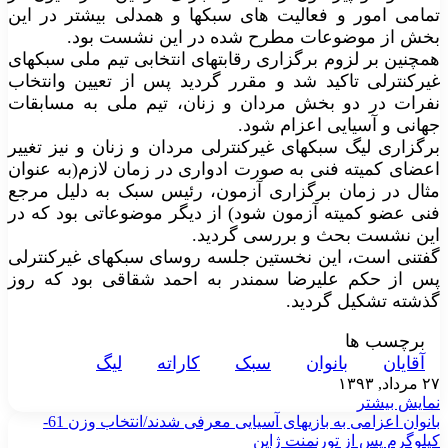
تمامی امور و فعالیت های سبکها و همدلی بیشتر در این
بخش از موضوعات مطرح شده در این نشست بود.
همچنین بر لزوم برگزاری رقابتهای انتخابی تیم ملی سبکهای
غیرکنترلی تاکید شد و مقرر گردید پس از تعیین وانتخاب
نفرات در دو بخش مردان و زنان، تیم ملی به مسابقات
جهانی و آسیایی اعزام شود.
برگزاری لیگ سبکهای غیرکنترلی مردان و زنان و نیز تغییر
اعضای کمیته فنی به صورت ادواری در زمان لازم(به عنوان
مثال در زمان برگزاری آزمون، رئیس سبک به دلیل مرجع
فنی عضو کمیته آزمون شود) از دیگر موضوعاتی بود که در
این نشست بحث و بررسی گردید.
گفتنی است، این نخستین جلسه روسای سبکهای غیرکنترلی
پس از حکم علیرضا سمندر به احمد شقاقی بود که روز
گذشته تشکیل گردید.
برچسب ها
آقايان
بانوان
سبک
کاراته
ليگ
۲۷ مرداد, ۱۳۹۳
نمایش بیشتر
بانوان اعزامی به بازیهای آسیایی معرفی شدند/انتخاب وزن 61-
کیلوگرم پس از تورنمنت ژاپن