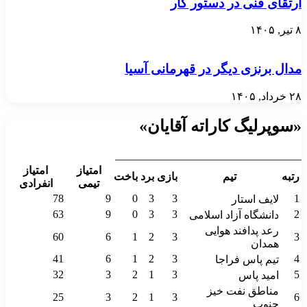
ارتقای فنی در دستور کار
۸ تیر, ۱۴۰۵
مدال برنزی دیگر در قهرمانی آسیا
۲۸ خرداد, ۱۴۰۵
«سوپرلیگ کاراته آقایان»
__________________________________
امتیاز
امتیاز
رتبه
تیم
بازی
برد
باخت
تیمی
انفرادی
78
9
0
3
3
1
لایف استار
63
9
0
3
3
2
دانشگاه آزاد اسلامی
رعد پدافند هوایی
60
6
1
2
3
3
همدان
41
6
1
2
3
4
تیم پاس فراجا
32
3
2
1
3
5
امید پاس
مناطق نفت خیز
25
3
2
1
3
6
جنوب