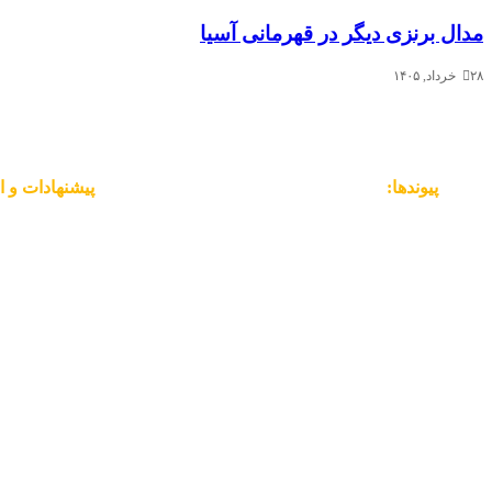
مدال برنزی دیگر در قهرمانی آسیا
۲۸ خرداد, ۱۴۰۵
پیوندها:
پیشنهادات و ا
___________
__________
کمیته ملی المپیک
نام شما
وزارت ورزش و جوانان
ایمیل شما
فدراسیون کاراته ایران
موضوع
سامانه ملی کاراته