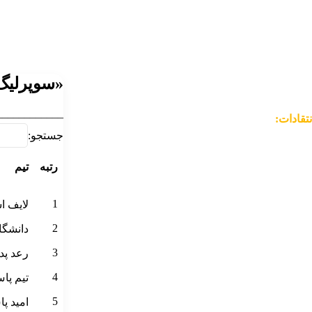
«سوپرلیگ 
____________
نتقادات:
جستجو:
______________
رتبه
تیم
رتبه
تیم
1
لایف ا
2
دانشگا
3
رعد پد
4
تیم پا
5
امید پ