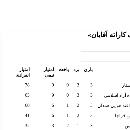
کاراته آقایان»
______________________
بازی
برد
باخت
امتیاز
امتیاز
تیمی
انفرادی
بازی
برد
باخت
امتیاز
امتیاز
78
9
0
3
3
ستار
تیمی
انفرادی
63
9
0
3
3
ه آزاد اسلامی
60
6
1
2
3
افند هوایی همدان
41
6
1
2
3
س فراجا
32
3
2
1
3
اس