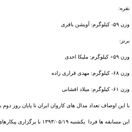
نقره:
وزن ۵۹- کیلوگرم: آویشن باقری
برنز:
وزن ۵۹+ کیلوگرم: ملیکا احدی
وزن ۶۸- کیلوگرم: مهدی قراری زاده
وزن ۶۱- کیلوگرم: میلاد افشانی
با این اوصاف تعداد مدال های کاروان ایران تا پایان روز دوم به ۸ مدال طلا، ۳ نقره و ۵ برنز رس
این مسابقه ها فردا یکشنبه ۱۳۹۳/۰۵/۱۹ با برگزاری پیکارهای رده سنی زیر ۲۱ سال به پایان می رسد.