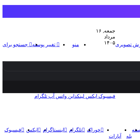
جمعه, ۱۶
مرداد
۱۴۰۵
رش تصویری
منو
تغییر پوسته
جستجو برای
فیسبوک
ایکس
لینکداین
واتس آپ
تلگرام
سته
خوراک
تلگرام
اینستاگرام
ایکس
فیسبوک
بله
آپارات