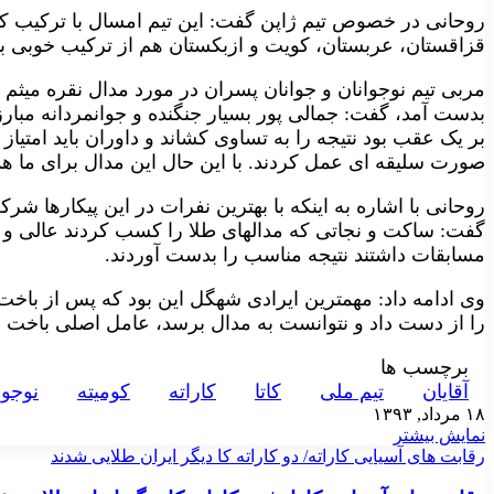
روحانی در خصوص تیم ژاپن گفت: این تیم امسال با ترکیب کا
قزاقستان، عربستان، کویت و ازبکستان هم از ترکیب خوبی به
مربی تیم نوجوانان و جوانان پسران در مورد مدال نقره میثم 
بر یک عقب بود نتیجه را به تساوی کشاند و داوران باید امتیاز ب
صورت سلیقه ای عمل کردند. با این حال این مدال برای ما هم
روحانی با اشاره به اینکه با بهترین نفرات در این پیکارها شر
گفت: ساکت و نجاتی که مدالهای طلا را کسب کردند عالی و 
مسابقات داشتند نتیجه مناسب را بدست آوردند.
وی ادامه داد: مهمترین ایرادی شهگل این بود که پس از باخت د
را از دست داد و نتوانست به مدال برسد، عامل اصلی باخت م
برچسب ها
آقايان
تيم ملی
کاتا
کاراته
کوميته
نوجوا
۱۸ مرداد, ۱۳۹۳
نمایش بیشتر
رقابت های آسیایی کاراته/ دو کاراته کا دیگر ایران طلایی شدند