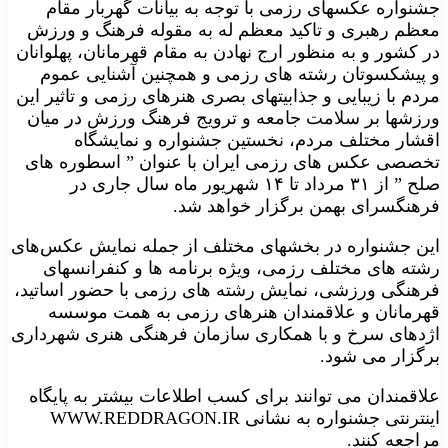
جشنواره عکسهای رزمی با توجه به بیانات گهربار مقام
معظم رهبری و تاکید معظم له به مقوله فرهنگ و ورزش
در کشور و به منظور ارج نهادن به مقام قهرمانان، پهلوانان
و پیشکسوتان رشته های رزمی و همچنین آشنایی عموم
مردم با زیبایی و جذابیتهای بصری هنرهای رزمی و تاثیر این
ورزشها بر سلامت جامعه و ترویج فرهنگ ورزش در میان
اقشار مختلف مردم، نخستین جشنواره و نمایشگاه
تخصصی عکس های رزمی ایران با عنوان ” اسطوره های
صلح ” از ۳۱ مرداد تا ۱۴ شهریور ماه سال جاری در
فرهنگسرای بهمن برگزار خواهد شد.
این جشنواره در بخشهای مختلف از جمله نمایش عکس‌های
رشته های مختلف رزمی، ویژه برنامه ها و کنفرانسهای
فرهنگی ورزشی، نمایش رشته های رزمی با حضور اساتید،
قهرمانان و علاقمندان هنرهای رزمی به همت موسسه
اژدهای سرخ و با همکاری سازمان فرهنگی هنری شهرداری
برگزار می شود.
علاقمندان می توانند برای کسب اطلاعات بیشتر به پایگاه
اینترنتی جشنواره به نشانی WWW.REDDRAGON.IR
مراجعه کنند.