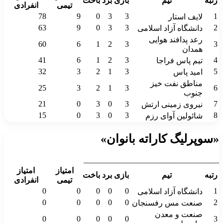
رتبه
تیم
بازی
برد
باخت
تیمی
انفرادی
78
9
0
3
3
1
لایف استار
63
9
0
3
3
2
دانشگاه آزاد اسلامی
رعد پدافند هوایی
60
6
1
2
3
3
همدان
41
6
1
2
3
4
تیم پاس فراجا
32
3
2
1
3
5
امید پاس
مناطق نفت خیز
25
3
2
1
3
6
جنوب
21
0
3
0
3
7
نیروی زمینی ارتش
15
0
3
0
3
8
شائولین آوای رزم
«سوپرلیگ کاراته بانوان»
__________________________________
امتیاز
امتیاز
رتبه
تیم
بازی
برد
باخت
تیمی
انفرادی
0
0
0
0
0
1
دانشگاه آزاد اسلامی
0
0
0
0
0
2
صنعت مس رفسنجان
صنعت و معدن
0
0
0
0
0
3