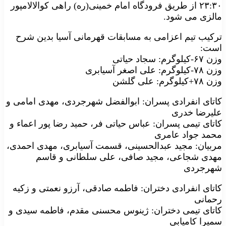
۲۳:۳۰ از طریق فرودگاه امام خمینی(ره) راهی کوالالامپور
مالزی می شود.
ترکیب تیم اعزامی به مسابقات قهرمانی آسیا بدین شرح
است:
وزن ۶۷-کیلوگرم: سجاد حیاتی
وزن ۷۸-کیلوگرم: علی اصغر آسیابری
وزن ۷۸+کیلوگرم: علی گلشن
کاتای انفرادی پسران: ابوالفضل شهرجردی، مهدی امامی و
علیرضا خدری
کاتای تیمی پسران: عباس حیاتی فر، حمید رضا پور اعماء و
محمد جواد عامری
مربیان: مجید عبدالحسینی، قسمت آسیابری، مهدی احمدی،
مهدی شجاعی، مجید صافی، علی سلطانی و قاسم
شهرجردی
کاتای انفرادی دختران: فاطمه صادقی، آرزو نعمتی و زکیه
رحمانی
کاتای تیمی دختران: ژینوس محسنی مقدم، فاطمه سیدی و
سمیرا کامیابی