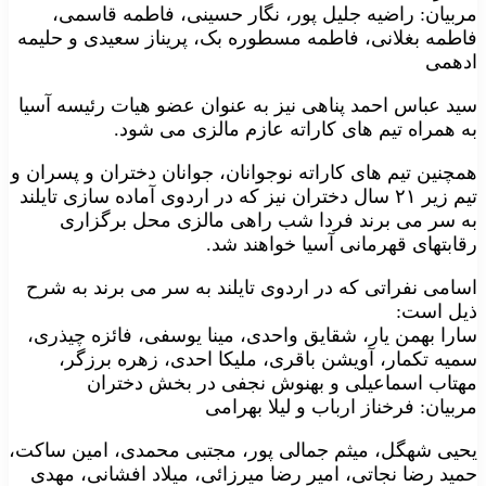
مربیان: راضیه جلیل پور، نگار حسینی، فاطمه قاسمی،
فاطمه بغلانی، فاطمه مسطوره بک، پریناز سعیدی و حلیمه
ادهمی
سید عباس احمد پناهی نیز به عنوان عضو هیات رئیسه آسیا
به همراه تیم های کاراته عازم مالزی می شود.
همچنین تیم های کاراته نوجوانان، جوانان دختران و پسران و
تیم زیر ۲۱ سال دختران نیز که در اردوی آماده سازی تایلند
به سر می برند فردا شب راهی مالزی محل برگزاری
رقابتهای قهرمانی آسیا خواهند شد.
اسامی نفراتی که در اردوی تایلند به سر می برند به شرح
ذیل است:
سارا بهمن یار، شقایق واحدی، مینا یوسفی، فائزه چیذری،
سمیه تکمار، آویشن باقری، ملیکا احدی، زهره برزگر،
مهتاب اسماعیلی و بهنوش نجفی در بخش دختران
مربیان: فرخناز ارباب و لیلا بهرامی
یحیی شهگل، میثم جمالی پور، مجتبی محمدی، امین ساکت،
حمید رضا نجاتی، امیر رضا میرزائی، میلاد افشانی، مهدی