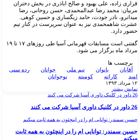
قراری زاده، علی بهبود و صالح اباذری در بخش دختران
مربیان: محمد رضا عبدالمحمدی، حسن روحانی، رضا
میدانرو، نادر جودت، حامد زیگساری و حسین کوهی.
عشرت شاهمحمدی نیز به عنوان سرپرست در کنار تیم
حضور دارد.
گفتنی است مسابقات قهرمانی آسیا طی روزهای ۱۷ تا ۱۹
مرداد ماه برگزار می شود.
برچسب ها
آقايان
بانوان
تيم ملی
جوانان
رده سنی
امید
کاراته
کوميته
نوجوانان
۱۲ مرداد, ۱۳۹۳
نمایش بیشتر
26 داور در کلنیک داوری آسیا شرکت می کنند
26 داور در کلنیک داوری آسیا شرکت می کنند
حسین سمندر: توانایی ام را در اینچئون به همه ثابت میکنم
حسین سمندر: توانایی ام را در اینچئون به همه ثابت
میکنم