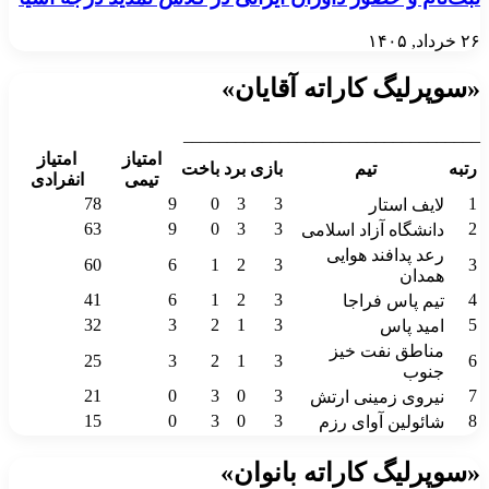
۲۶ خرداد, ۱۴۰۵
«سوپرلیگ کاراته آقایان»
__________________________________
امتیاز
امتیاز
رتبه
تیم
بازی
برد
باخت
تیمی
انفرادی
78
9
0
3
3
1
لایف استار
63
9
0
3
3
2
دانشگاه آزاد اسلامی
رعد پدافند هوایی
60
6
1
2
3
3
همدان
41
6
1
2
3
4
تیم پاس فراجا
32
3
2
1
3
5
امید پاس
مناطق نفت خیز
25
3
2
1
3
6
جنوب
21
0
3
0
3
7
نیروی زمینی ارتش
15
0
3
0
3
8
شائولین آوای رزم
«سوپرلیگ کاراته بانوان»