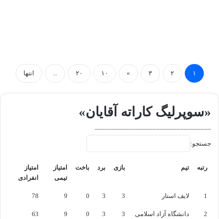
۱
۲
۳
»
۱۰
۲۰
...
انتها
«سوپرلیگ کاراته آقایان»
__________________________________
جستجو:
رتبه
تیم
بازی
برد
باخت
امتیاز
امتیاز
تیمی
انفرادی
رتبه
تیم
بازی
برد
باخت
امتیاز
امتیاز
1
لایف استار
3
3
0
9
78
تیمی
انفرادی
2
دانشگاه آزاد اسلامی
3
3
0
9
63