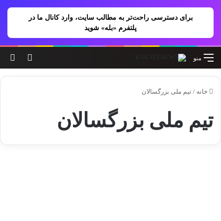
برای دسترسی راحت‌تر به مطالب سایت، وارد کانال ما در
پلتفرم «بله» شوید
تغییر پو
جس
منو
خانه
/
تيم ملی بزرگسالان
تيم ملی بزرگسالان
اخبار
زنگنه: حضور در لیگ سری A
کاراته، گامی مهم برای آمادگی