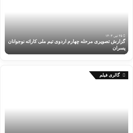
ز
پ
ا
ی
ا
ن
۱۹ تیر, ۱۴۰۳
م ملی کاراته نوجوانان
روز پایانی اردوی تیم ملی نوجوانان و جوان
ی
شد
ا
ر
د
و
ی
گالری فیلم
ت
ی
گ
م
ز
م
ا
ل
ر
ی
ش
ن
ش
و
ب
ج
ک