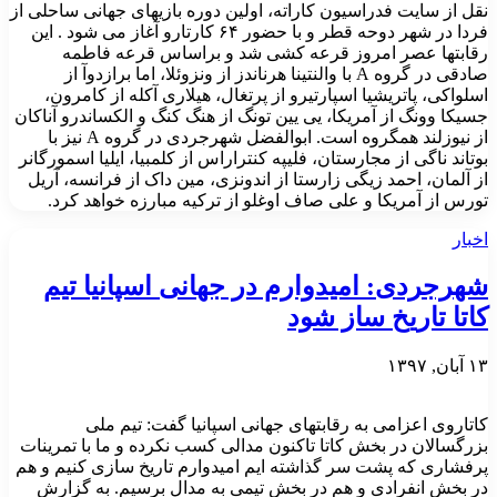
نقل از سایت فدراسیون کاراته، اولین دوره بازیهای جهانی ساحلی از
فردا در شهر دوحه قطر و با حضور ۶۴ کارتارو آغاز می شود . این
رقابتها عصر امروز قرعه کشی شد و براساس قرعه فاطمه
صادقی در گروه A با والنتینا هرناندز از ونزوئلا، اما برازدوآ از
اسلواکی، پاتریشیا اسپارتیرو از پرتغال، هیلاری آکله از کامرون،
جسیکا وونگ از آمریکا، یی یین تونگ از هنگ کنگ و الکساندرو آناکان
از نیوزلند همگروه است. ابوالفضل شهرجردی در گروه A نیز با
بوتاند ناگی از مجارستان، فلیپه کنتراراس از کلمبیا، ایلیا اسمورگانر
از آلمان، احمد زیگی زارستا از اندونزی، مین داک از فرانسه، آریل
تورس از آمریکا و علی صاف اوغلو از ترکیه مبارزه خواهد کرد.
اخبار
شهرجردی: امیدوارم در جهانی اسپانیا تیم
کاتا تاریخ ساز شود
۱۳ آبان, ۱۳۹۷
کاتاروی اعزامی به رقابتهای جهانی اسپانیا گفت: تیم ملی
بزرگسالان در بخش کاتا تاکنون مدالی کسب نکرده و ما با تمرینات
پرفشاری که پشت سر گذاشته ایم امیدوارم تاریخ سازی کنیم و هم
در بخش انفرادی و هم در بخش تیمی به مدال برسیم. به گزارش