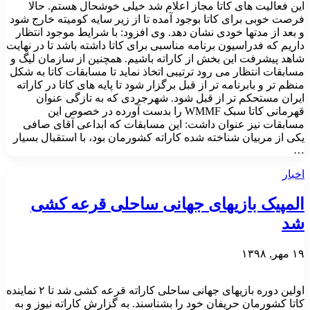
این فعالیت های کاتا مجاز اعلام شد خیلی خوشحال هستم. حالا
فرصت خوبی برای کاتا بوجود آمده تا از زیر سایه کومیته خارج شود
و بعد از مدتها خودی نشان دهد. وی افزود: با شرایط موجود انتظار
داریم که فدراسیون برنامه مناسبی برای کاتا داشته باشد تا در نهایت
شاهد پیشرفت این بخش از کاراته باشیم. همچنین از سازمان لیگ و
مسابقات انتظار می رود ترتیبی اتخاذ نماید تا مسابقات کاتا به شکل
منظم تر و بابرنامه تر از قبل برگزار شود تا پایه های کاتا در کاراته
ایران مستحکم تر از قبل شود. شهرجردی که به تازگی عنوان
قهرمانی کاتا سبک WMMF را بدست آورده در خصوص این
مسابقات نیز عنوان داشت: این مسابقات که ابداعی آقای صافی
یکی از مربیان شناخته شده کاراته کشورمان بود، با استقبال بسیار
…
اخبار
المپیک بازیهای جهانی ساحلی قرعه کشی
شد
۱۹ مهر, ۱۳۹۸
اولین دوره بازیهای جهانی ساحلی کاراته قرعه کشی شد تا ۲ نماینده
کاتا کشورمان حریفان خود را بشناسند. به گزارش کاراته نیوز و به