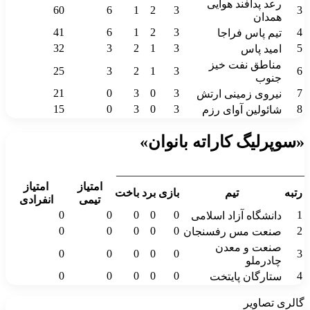
رعد پدافند هوایی
60
6
1
2
3
3
همدان
41
6
1
2
3
4
تیم پاس فراجا
32
3
2
1
3
5
امید پاس
مناطق نفت خیز
25
3
2
1
3
6
جنوب
21
0
3
0
3
7
نیروی زمینی ارتش
15
0
3
0
3
8
شائولین آوای رزم
«سوپرلیگ کاراته بانوان»
__________________________________
امتیاز
امتیاز
رتبه
تیم
بازی
برد
باخت
تیمی
انفرادی
0
0
0
0
0
1
دانشگاه آزاد اسلامی
0
0
0
0
0
2
صنعت مس رفسنجان
صنعت و معدن
0
0
0
0
0
3
چادرملو
0
0
0
0
0
4
ستارگان پایتخت
گالری تصاویر