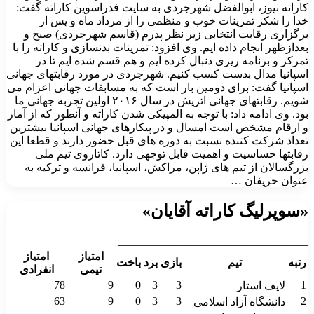
کاراته نیوز، ابوالفضل شهرجردی به سایت فدراسوین کاراته گفت:
خدا را شکر تمرینات خوب و منظمی را از مرداد ماه و پس از
برگزاری رقابت انتخابی زیر نظر پدرم (قاسم شهرجردی) صبح و
بعدازظهر انجام داده ایم. وی افزود: تمرینات بدنسازی و کاراته را با
تمرکز و برنامه ریزی دنبال کرده ایم و هم قسم شده ایم تا در
اسپانیا مدال بدست کسب کنیم. شهرجردی در مورد رقابتهای جهانی
اسپانیا گفت: برای دومین بار است که به مسابقات جهانی اعزام می
شویم. رقابتهای جهانی اتریش در سال ۲۰۱۶ اولین تجربه جهانی ما
بود. وی ادامه داد: با توجه به المپیکی شدن کاراته و آنطور که از آمار
و ارقام مشخص است امسال و در پیکارهای جهانی اسپانیا بیشترین
تعداد شرکت کننده نسبت به دوره های قبل حضور دارند و قطعا این
رقابتها حساسیت و اهمیت قابل توجهی دارد. کاتاروی تیم ملی
بزرگسالان از تیم های ژاپن، مراکش، اسپانیا، فرانسه و ترکیه به
عنوان حریفان …
«سوپرلیگ کاراته آقایان»
__________________________________
امتیاز
امتیاز
رتبه
تیم
بازی
برد
باخت
تیمی
انفرادی
78
9
0
3
3
1
لایف استار
63
9
0
3
3
2
دانشگاه آزاد اسلامی