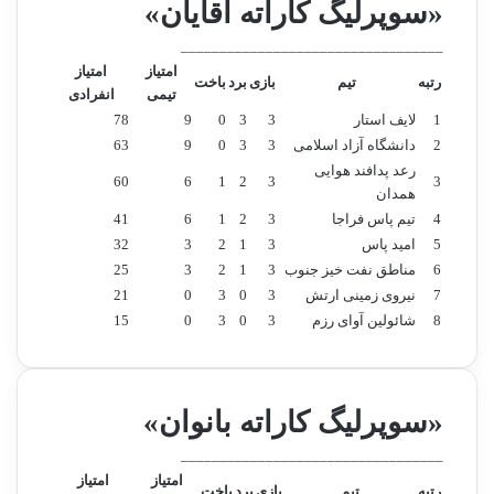
«سوپرلیگ کاراته آقایان»
ا
د
ن
ي
__________________________________
ه
د
امتیاز
امتیاز
رتبه
تیم
بازی
برد
باخت
ه
ا
تیمی
انفرادی
ا
ي
1
لایف استار
3
3
0
9
78
ي
ع
2
دانشگاه آزاد اسلامی
3
3
0
9
63
گ
ض
رعد پدافند هوایی
ر
و
60
6
1
2
3
3
همدان
و
ي
4
تیم پاس فراجا
3
2
1
6
41
ه
ت
5
امید پاس
3
1
2
3
32
ي
د
6
مناطق نفت خیز جنوب
3
1
ر
2
3
25
ه
7
نیروی زمینی ارتش
3
0
3
0
21
ي
8
شائولین آوای رزم
3
0
3
0
15
ئ
ت
ر
ئ
«سوپرلیگ کاراته بانوان»
ي
س
__________________________________
ه
امتیاز
امتیاز
رتبه
تیم
بازی
برد
باخت