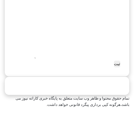
۲
ر
۰
ا
۱
ت
۸
ه
پ
۲
ا
۰
ر
۱
ی
۶
س
تمام حقوق محتوا و ظاهر وب سایت متعلق به پایگاه خبری کاراته نیوز می
باشد،هرگونه کپی برداری پیگرد قانونی خواهد داشت.
فیسبوک
ایکس
اینستاگرام
تلگرام