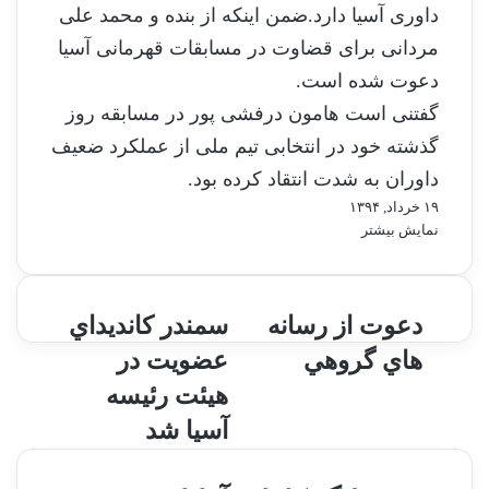
داوری آسیا دارد.ضمن اینکه از بنده و محمد علی
مردانی برای قضاوت در مسابقات قهرمانی آسیا
دعوت شده است.
گفتنی است هامون درفشی پور در مسابقه روز
گذشته خود در انتخابی تیم ملی از عملکرد ضعیف
داوران به شدت انتقاد کرده بود.
۱۹ خرداد, ۱۳۹۴
نمایش بیشتر
د
دعوت از رسانه
س
سمندر كانديداي
ع
م
هاي گروهي
عضويت در
و
ن
ت
د
هيئت رئيسه
ا
ر
آسيا شد
ز
ك
ر
ا
س
ن