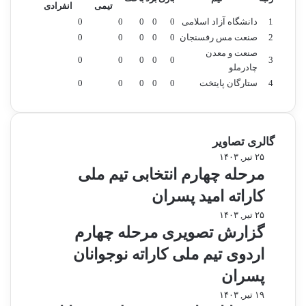
آ
تیمی
انفرادی
س
1
دانشگاه آزاد اسلامی
0
0
0
0
0
ي
2
صنعت مس رفسنجان
0
0
0
0
0
ا
صنعت و معدن
0
0
0
0
0
3
ش
چادرملو
د
4
ستارگان پایتخت
0
0
0
0
0
گالری تصاویر
م
۲۵ تیر, ۱۴۰۳
ر
مرحله چهارم انتخابی تیم ملی
ح
کاراته امید پسران
ل
ه
گ
۲۵ تیر, ۱۴۰۳
چ
ز
گزارش تصویری مرحله چهارم
ه
ا
اردوی تیم ملی کاراته نوجوانان
ا
ر
ر
ش
پسران
م
ت
ر
۱۹ تیر, ۱۴۰۳
ا
ص